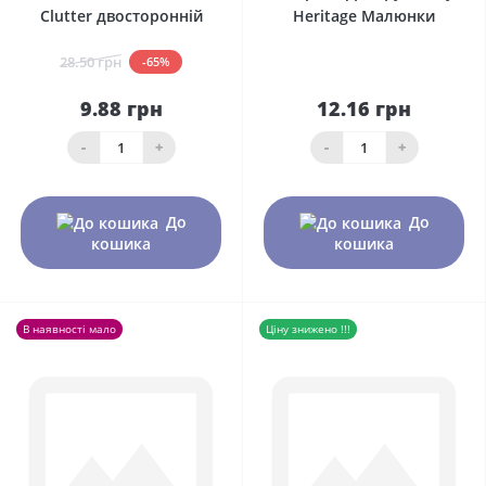
Clutter двосторонній
Heritage Малюнки
28.50 грн
-65%
9.88 грн
12.16 грн
-
+
-
+
До
До
кошика
кошика
В наявності мало
Ціну знижено !!!