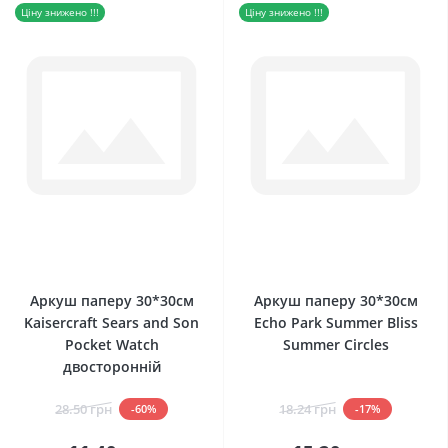
Ціну знижено !!!
Ціну знижено !!!
0
0
Аркуш паперу 30*30см
Аркуш паперу 30*30см
Kaisercraft Sears and Son
Echo Park Summer Bliss
Pocket Watch
Summer Circles
двосторонній
28.50 грн
18.24 грн
-60%
-17%