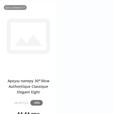
Ціну знижено !!!
0
Аркуш паперу 30*30см
Authentique Classique
Elegant Eight
28.50 грн
-49%
14.44 грн