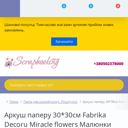
0
0
0
Шановні покупці. Тимчасово магазин зупиняє прийом нових
замовлень.
Зачинити
+380502378000
Папір
Папір для скрапбукінгу. Поштучно
Аркуш паперу 30*30см Fabrik
Аркуш паперу 30*30см Fabrika
Decoru Miracle flowers Малюнки