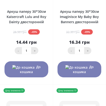
0
0
Аркуш паперу 30*30см
Аркуш паперу 30*30см
Kaisercraft Lulu and Roy
Imaginisce My Baby Boy
Dainty двосторонній
Banners двосторонній
28.50 грн
32.30 грн
-49%
-49%
14.44 грн
16.34 грн
-
+
-
+
До
До
кошика
кошика
Ціну знижено !!!
Ціну знижено !!!