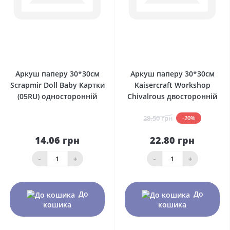
0
0
Аркуш паперу 30*30см
Аркуш паперу 30*30см
Scrapmir Doll Baby Картки
Kaisercraft Workshop
(05RU) односторонній
Chivalrous двосторонній
28.50 грн
-20%
14.06 грн
22.80 грн
-
+
-
+
До
До
кошика
кошика