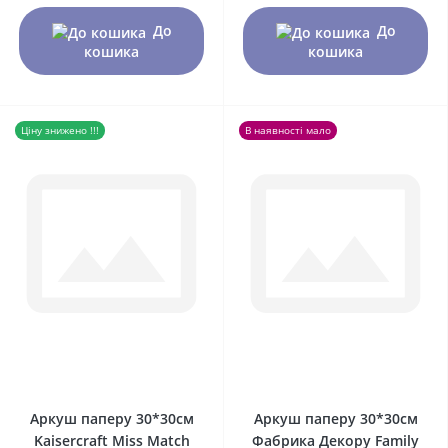
До
До
кошика
кошика
Ціну знижено !!!
В наявності мало
0
0
Аркуш паперу 30*30см
Аркуш паперу 30*30см
Kaisercraft Miss Match
Фабрика Декору Family