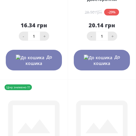
28.50 грн
-29%
16.34 грн
20.14 грн
-
+
-
+
До
До
кошика
кошика
Ціну знижено !!!