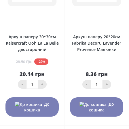
0
0
Аркуш паперу 30*30см
Аркуш паперу 20*20см
Kaisercraft Ooh La La Belle
Fabrika Decoru Lavender
двосторонній
Provence Малюнки
28.50 грн
-29%
20.14 грн
8.36 грн
-
+
-
+
До
До
кошика
кошика