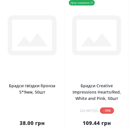
Ціну знижено !!!
0
0
Брадси гвіздки бронза
Брадси Creative
5*9мм, 50шт
Impressions Hearts/Red,
White and Pink, 50шт
121.60 грн
-10%
38.00 грн
109.44 грн