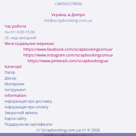
+380502378000
Україна, м.Дніпро
list@scrapbooking.com.ua
Час роботи
пн-пт: 9.00-15.00
сб, нед: вихідний
Ми в соціальних мережах:
https://www.facebook.com/scrapbookingcomua/
https://www.instagram.com/scrapbookingcomua
https://www.pinterest.com/scrapbookingua/
Категорії
Папір
Декор
Матеріали
Інструмент
Information
Інформація про доставку
Інформація про оплату
Зворотній зв’язок
Карта сайту
Подарункові сертифікати
/// Scrapbooking.com.ua /// © 2026
list@scrapbooking.com.ua