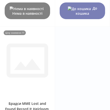
До
Нема в наявності
кошика
Ціну знижено !!!
0
Брадси MME Lost and
Found Record It Heirloom,