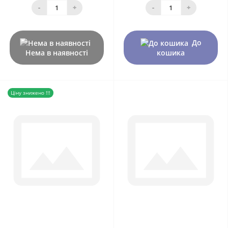
-
+
-
+
До
Нема в наявності
кошика
Ціну знижено !!!
0
0