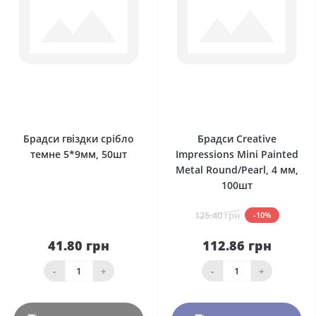
0
0
Брадси гвіздки срібло
Брадси Creative
темне 5*9мм, 50шт
Impressions Mini Painted
Metal Round/Pearl, 4 мм,
100шт
125.40 грн
-10%
41.80 грн
112.86 грн
-
+
-
+