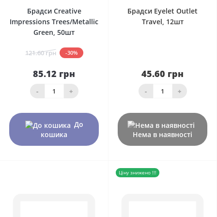
Брадси Creative
Брадси Eyelet Outlet
Impressions Trees/Metallic
Travel, 12шт
Green, 50шт
121.60 грн
-30%
85.12 грн
45.60 грн
-
+
-
+
До
кошика
Нема в наявності
Ціну знижено !!!