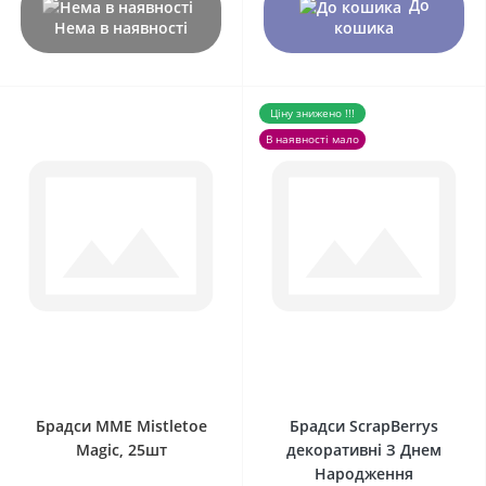
До
Нема в наявності
кошика
Ціну знижено !!!
В наявності мало
0
0
Брадси MME Mistletoe
Брадси ScrapBerrys
Magic, 25шт
декоративні З Днем
Народження