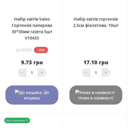
0
0
Набір квітів Valeo
Набір квітів гортензія
Гортензія паперова
2,5см фіолетова, 10шт
35*35мм газета 5шт
V10433
12.16 грн
-20%
9.73 грн
17.10 грн
-
+
-
+
До
кошика
Нема в наявності
Ціну знижено !!!