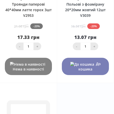
Троянди паперові
Польові з фоамірану
40*40мм латте горох 3шт
20*20мм жовтий 12шт
V2953
V3039
21.66 грн
16.34 грн
-20%
-20%
17.33 грн
13.07 грн
-
+
-
+
До
Нема в наявності
кошика