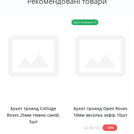
Рекомендовані товари
Ціну знижено !!!
0
0
Букет троянд Cottage
Букет троянд Open Roses
Roses 25мм темно-синій,
10мм веселка зефір 10шт
5шт
50.54 грн
-10%