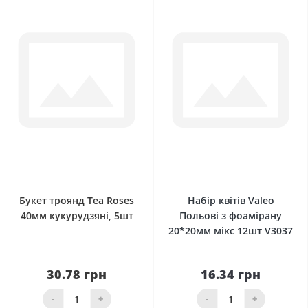
0
0
Букет троянд Tea Roses
Набір квітів Valeo
40мм кукурудзяні, 5шт
Польові з фоамірану
20*20мм мікс 12шт V3037
30.78 грн
16.34 грн
-
+
-
+