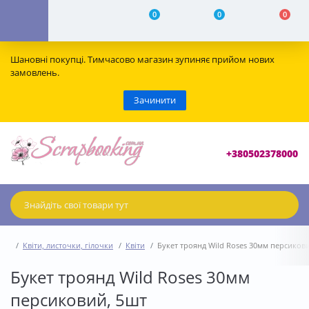
0
0
0
Шановні покупці. Тимчасово магазин зупиняє прийом нових
замовлень.
Зачинити
+380502378000
Квіти, листочки, гілочки
Квіти
Букет троянд Wild Roses 30мм персиков
Букет троянд Wild Roses 30мм
персиковий, 5шт