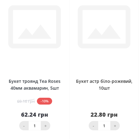
0
0
Букет троянд Tea Roses
Букет астр біло-рожевий,
40мм аквамарин, 5шт
10шт
69.16 грн
-10%
62.24 грн
22.80 грн
-
+
-
+