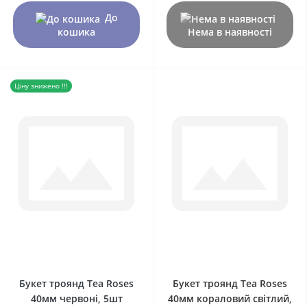
До
кошика
Нема в наявності
Ціну знижено !!!
0
0
Букет троянд Tea Roses
Букет троянд Tea Roses
40мм червоні, 5шт
40мм кораловий світлий,