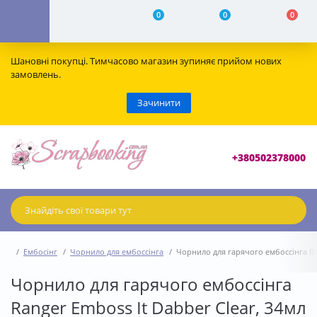
0
0
0
Шановні покупці. Тимчасово магазин зупиняє прийом нових
замовлень.
Зачинити
+380502378000
Ембосінг
Чорнило для ембоссінга
Чорнило для гарячого ембоссінга Ran
Чорнило для гарячого ембоссінга
Ranger Emboss It Dabber Clear, 34мл