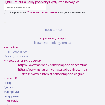
Підпишіться на нашу розсилку і купуйте з вигодою!
Я прочитав
Условия соглашения
і згоден з вимогами
+380502378000
Україна, м.Дніпро
list@scrapbooking.com.ua
Час роботи
пн-пт: 9.00-15.00
сб, нед: вихідний
Ми в соціальних мережах:
https://www.facebook.com/scrapbookingcomua/
https://www.instagram.com/scrapbookingcomua
https://www.pinterest.com/scrapbookingua/
Категорії
Папір
Декор
Матеріали
Інструмент
Information