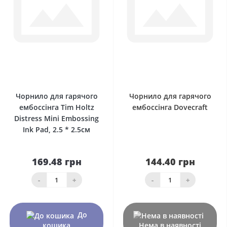
0
0
Чорнило для гарячого
Чорнило для гарячого
ембоссінга Tim Holtz
ембоссінга Dovecraft
Distress Mini Embossing
Ink Pad, 2.5 * 2.5см
169.48 грн
144.40 грн
-
+
-
+
До
кошика
Нема в наявності