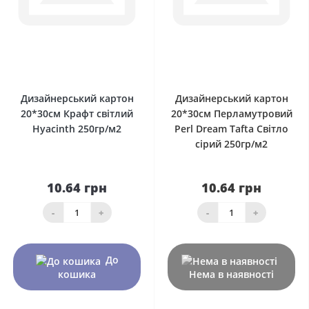
0
0
Дизайнерський картон
Дизайнерський картон
20*30см Крафт світлий
20*30см Перламутровий
Hyacinth 250гр/м2
Perl Dream Tafta Світло
сірий 250гр/м2
10.64 грн
10.64 грн
-
+
-
+
До
кошика
Нема в наявності