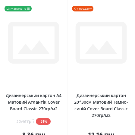
Ціну знижено !!!
Хіт продажу
0
0
Дизайнерський картон А4
Дизайнерський картон
Матовий Атлантік Сover
20*30см Матовий Темно-
Board Classic 270гр/м2
синій Сover Board Classic
270гр/м2
12.16 грн
-31%
8.36 грн
12.16 грн