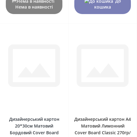
До
Нема в наявності
кошика
0
0
Дизайнерський картон
Дизайнерський картон А4
20*30см Матовий
Матовий Лимонний
Бордовий Сover Board
Сover Board Classic 270гр/