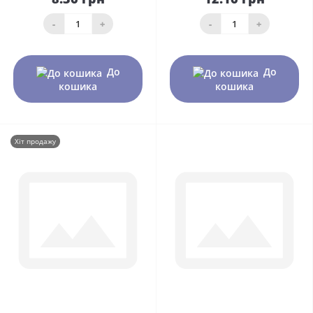
-
+
-
+
До
До
кошика
кошика
Хіт продажу
0
0