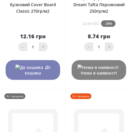
Бузковий Сover Board
Dream Tafta Персиковий
Classic 270гр/м2
250гр/м2
12.54 грн
-30%
12.16 грн
8.74 грн
-
+
-
+
До
кошика
Нема в наявності
Хіт продажу
Хіт продажу