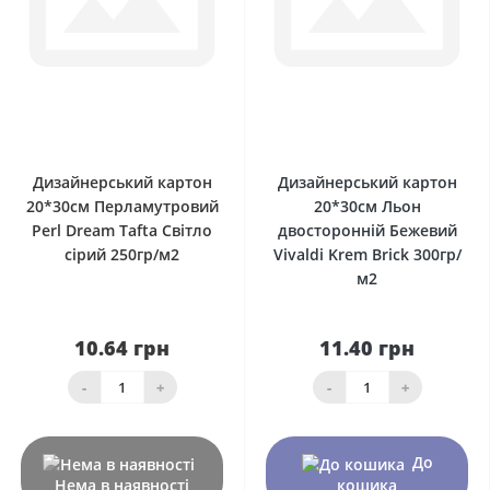
0
0
Дизайнерський картон
Дизайнерський картон
20*30см Перламутровий
20*30см Льон
Perl Dream Tafta Світло
двосторонній Бежевий
сірий 250гр/м2
Vivaldi Krem Brick 300гр/
м2
10.64 грн
11.40 грн
-
+
-
+
До
Нема в наявності
кошика