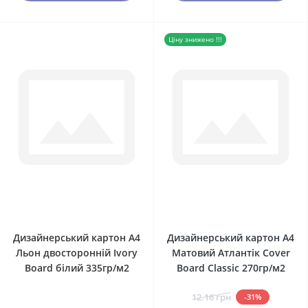
Ціну знижено !!!
0
0
Дизайнерський картон А4
Дизайнерський картон А4
Льон двосторонній Ivory
Матовий Атлантік Сover
Board білий 335гр/м2
Board Classic 270гр/м2
12.16 грн
-31%