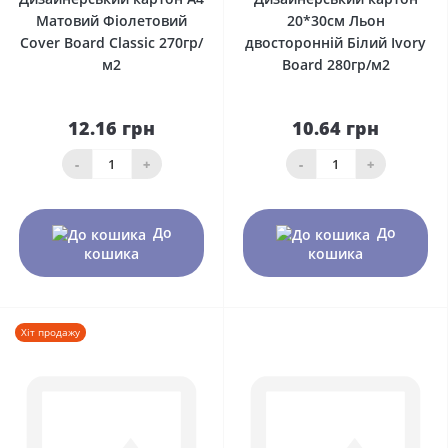
Матовий Фіолетовий
20*30см Льон
Сover Board Classic 270гр/
двосторонній Білий Ivory
м2
Board 280гр/м2
12.16 грн
10.64 грн
-
+
-
+
До
До
кошика
кошика
Хіт продажу