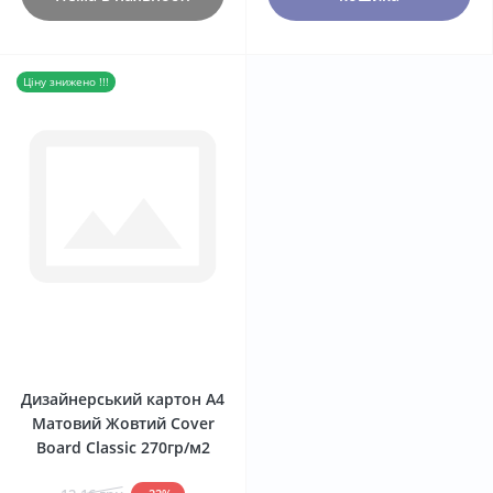
Ціну знижено !!!
0
Дизайнерський картон А4
Матовий Жовтий Сover
Board Classic 270гр/м2