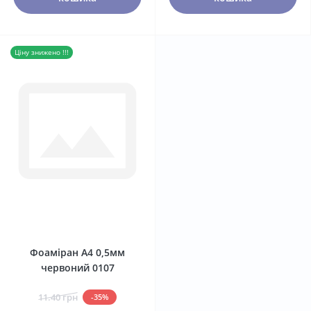
Ціну знижено !!!
0
Фоаміран А4 0,5мм
червоний 0107
11.40 грн
-35%