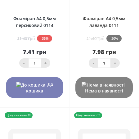
0
0
Фоаміран А4 0,5мм
Фоаміран А4 0,5мм
персиковий 0114
лаванда 0111
11.40 грн
11.40 грн
-35%
-30%
7.41 грн
7.98 грн
-
+
-
+
До
кошика
Нема в наявності
Ціну знижено !!!
Ціну знижено !!!