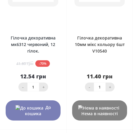
0
0
Гілочка декоративна
Гілочка декоративна
мк6312 червоний, 12
10мм мікс кольору 6шт
гілок.
V10540
41.80 грн
-70%
12.54 грн
11.40 грн
-
+
-
+
До
кошика
Нема в наявності