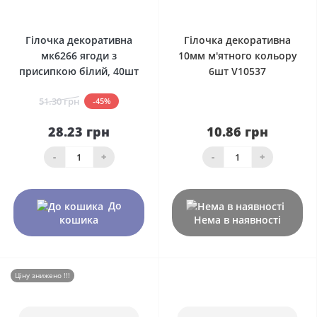
0
0
Гілочка декоративна
Гілочка декоративна
мк6266 ягоди з
10мм м'ятного кольору
присипкою білий, 40шт
6шт V10537
51.30 грн
-45%
28.23 грн
10.86 грн
-
+
-
+
До
кошика
Нема в наявності
Ціну знижено !!!