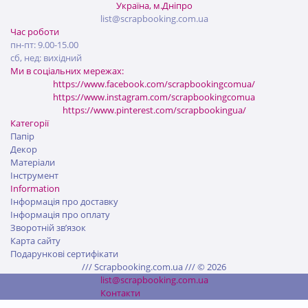
Україна, м.Дніпро
list@scrapbooking.com.ua
Час роботи
пн-пт: 9.00-15.00
сб, нед: вихідний
Ми в соціальних мережах:
https://www.facebook.com/scrapbookingcomua/
https://www.instagram.com/scrapbookingcomua
https://www.pinterest.com/scrapbookingua/
Категорії
Папір
Декор
Матеріали
Інструмент
Information
Інформація про доставку
Інформація про оплату
Зворотній зв’язок
Карта сайту
Подарункові сертифікати
/// Scrapbooking.com.ua /// © 2026
list@scrapbooking.com.ua
Контакти