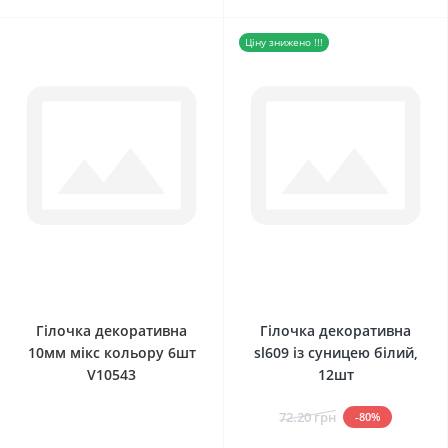
Ціну знижено !!!
0
0
Гілочка декоративна
Гілочка декоративна
10мм мікс кольору 6шт
sl609 із суницею білий,
V10543
12шт
72.20 грн
-80%