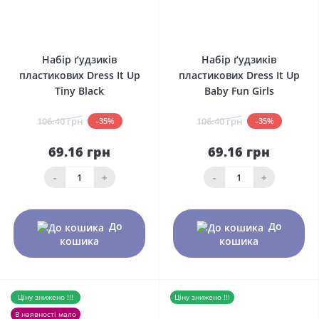
0
0
Набір ґудзиків
Набір ґудзиків
пластикових Dress It Up
пластикових Dress It Up
Tiny Black
Baby Fun Girls
106.40 грн
106.40 грн
-35%
-35%
69.16 грн
69.16 грн
-
+
-
+
До
До
кошика
кошика
Ціну знижено !!!
Ціну знижено !!!
В наявності мало