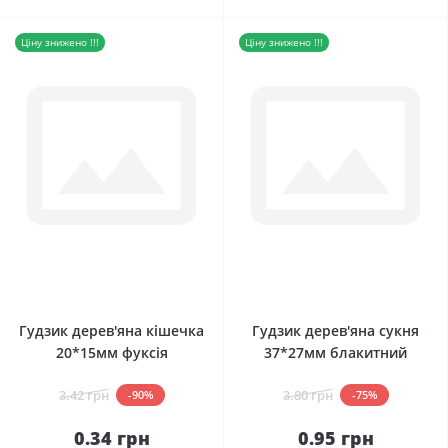
Ціну знижено !!!
Ціну знижено !!!
0
0
Гудзик дерев'яна кішечка
Гудзик дерев'яна сукня
20*15мм фуксія
37*27мм блакитний
3.42 грн
3.80 грн
-90%
-75%
0.34 грн
0.95 грн