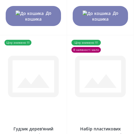
До
До
кошика
кошика
Ціну знижено !!!
Ціну знижено !!!
В наявності мало
0
0
Гудзик дерев'яний
Набір пластикових