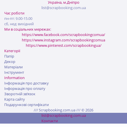
Україна, м.Дніпро
list@scrapbooking.com.ua
Час роботи
пн-пт: 9.00-15.00
сб, нед: вихідний
Ми в соціальних мережах:
https://www.facebook.com/scrapbookingcomua/
https://www.instagram.com/scrapbookingcomua
https://www.pinterest.com/scrapbookingua/
Категорії
Папір
Декор
Матеріали
Інструмент
Information
Інформація про доставку
Інформація про оплату
Зворотній зв’язок
Карта сайту
Подарункові сертифікати
/// Scrapbooking.com.ua /// © 2026
list@scrapbooking.com.ua
Контакти