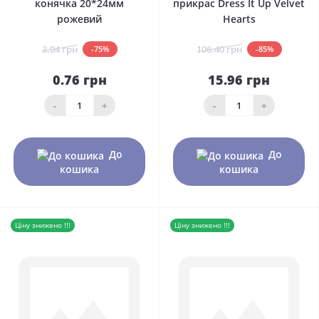
конячка 20*24мм
прикрас Dress It Up Velvet
рожевий
Hearts
3.04 грн
106.40 грн
-75%
-85%
0.76 грн
15.96 грн
-
+
-
+
До
До
кошика
кошика
Ціну знижено !!!
Ціну знижено !!!