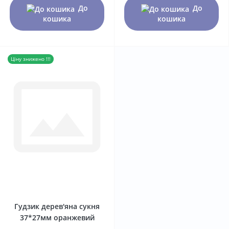
До
До
кошика
кошика
Ціну знижено !!!
0
Гудзик дерев'яна сукня
37*27мм оранжевий