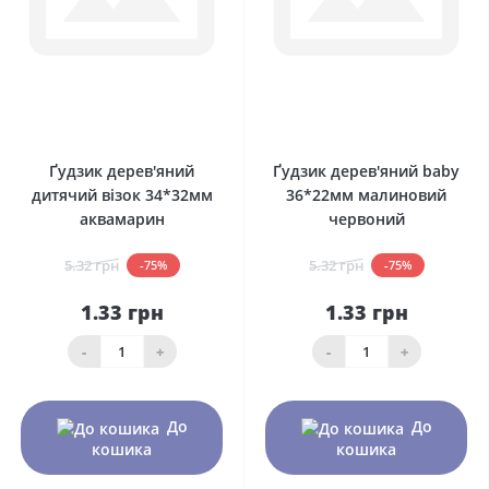
0
0
Ґудзик дерев'яний
Ґудзик дерев'яний baby
дитячий візок 34*32мм
36*22мм малиновий
аквамарин
червоний
5.32 грн
5.32 грн
-75%
-75%
1.33 грн
1.33 грн
-
+
-
+
До
До
кошика
кошика