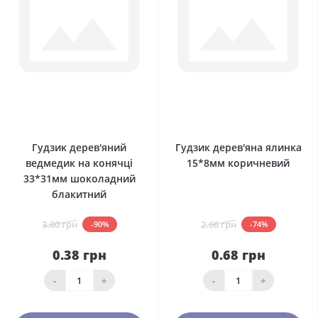
0
0
Гудзик дерев'яний
Гудзик дерев'яна ялинка
ведмедик на конячці
15*8мм коричневий
33*31мм шоколадний
блакитний
3.80 грн
2.66 грн
-90%
-74%
0.38 грн
0.68 грн
-
+
-
+