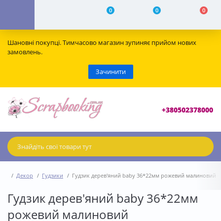
0
0
0
Шановні покупці. Тимчасово магазин зупиняє прийом нових
замовлень.
Зачинити
+380502378000
Декор
Гудзики
Гудзик дерев'яний baby 36*22мм рожевий малиновий
Гудзик дерев'яний baby 36*22мм
рожевий малиновий