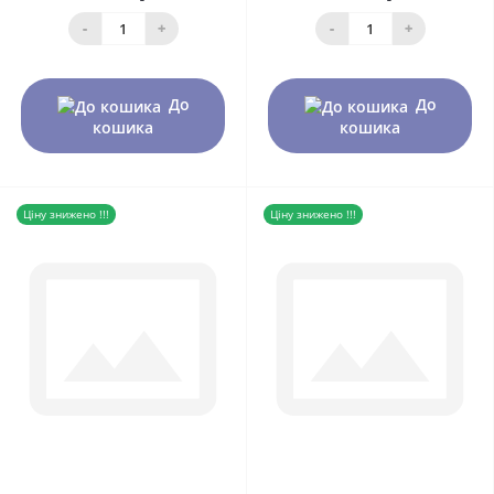
-
+
-
+
До
До
кошика
кошика
Ціну знижено !!!
Ціну знижено !!!
0
0