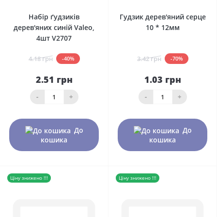
Набір ґудзиків
Гудзик дерев'яний серце
дерев'яних синій Valeo,
10 * 12мм
4шт V2707
4.18 грн
3.42 грн
-40%
-70%
2.51 грн
1.03 грн
-
+
-
+
До
До
кошика
кошика
Ціну знижено !!!
Ціну знижено !!!