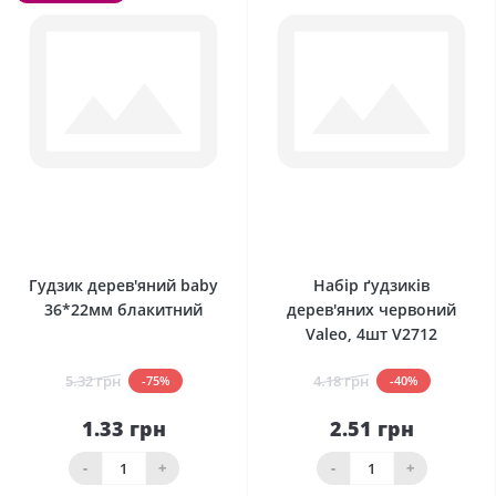
0
0
Гудзик дерев'яний baby
Набір ґудзиків
36*22мм блакитний
дерев'яних червоний
Valeo, 4шт V2712
5.32 грн
4.18 грн
-75%
-40%
1.33 грн
2.51 грн
-
+
-
+