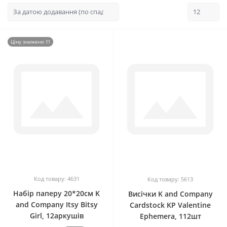
Ціну знижено !!!
0
0
Код товару: 4631
Код товару: 5613
Набір паперу 20*20см K
Висічки K and Company
and Company Itsy Bitsy
Cardstock KP Valentine
Girl, 12аркушів
Ephemera, 112шт