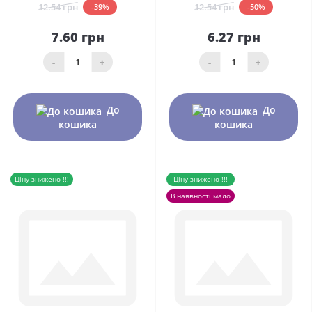
12.54 грн
12.54 грн
-39%
-50%
7.60 грн
6.27 грн
-
+
-
+
До
До
кошика
кошика
Ціну знижено !!!
Ціну знижено !!!
В наявності мало