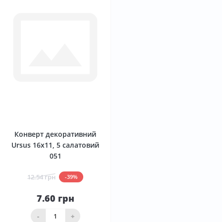
0
Конверт декоративний
Ursus 16х11, 5 салатовий
051
12.54 грн
-39%
7.60 грн
-
+