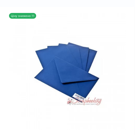
Ціну знижено !!!