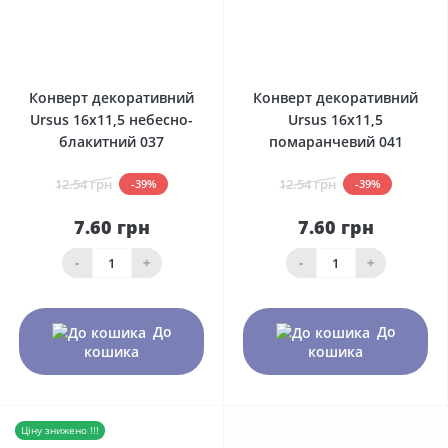
0
0
Конверт декоративний
Конверт декоративний
Ursus 16х11,5 небесно-
Ursus 16х11,5
блакитний 037
помаранчевий 041
12.54 грн
12.54 грн
-39%
-39%
7.60 грн
7.60 грн
-
+
-
+
До
До
кошика
кошика
Ціну знижено !!!