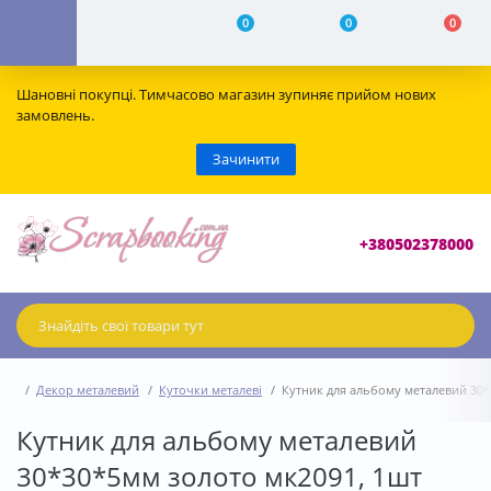
0
0
0
Шановні покупці. Тимчасово магазин зупиняє прийом нових
замовлень.
Зачинити
+380502378000
Декор металевий
Куточки металеві
Кутник для альбому металевий 30*
Кутник для альбому металевий
30*30*5мм золото мк2091, 1шт