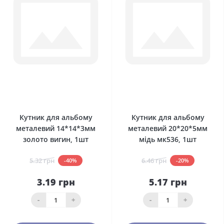
0
0
Кутник для альбому
Кутник для альбому
металевий 14*14*3мм
металевий 20*20*5мм
золото вигин, 1шт
мідь мк536, 1шт
5.32 грн
6.46 грн
-40%
-20%
3.19 грн
5.17 грн
-
+
-
+