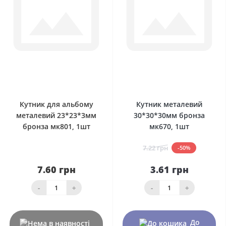
0
0
Кутник для альбому
Кутник металевий
металевий 23*23*3мм
30*30*30мм бронза
бронза мк801, 1шт
мк670, 1шт
7.22 грн
-50%
7.60 грн
3.61 грн
-
+
-
+
До