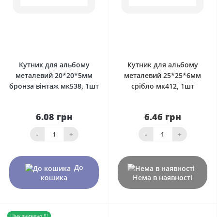
0
0
Кутник для альбому
Кутник для альбому
металевий 20*20*5мм
металевий 25*25*6мм
бронза вінтаж мк538, 1шт
срібло мк412, 1шт
6.08 грн
6.46 грн
-
+
-
+
До
кошика
Нема в наявності
Ціну знижено !!!