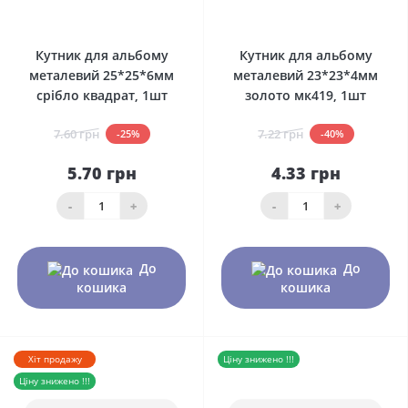
0
0
Кутник для альбому
Кутник для альбому
металевий 25*25*6мм
металевий 23*23*4мм
срібло квадрат, 1шт
золото мк419, 1шт
7.60 грн
7.22 грн
-25%
-40%
5.70 грн
4.33 грн
-
+
-
+
До
До
кошика
кошика
Хіт продажу
Ціну знижено !!!
Ціну знижено !!!