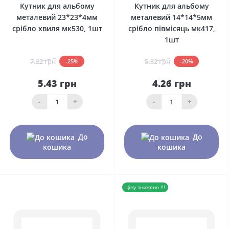
Кутник для альбому
Кутник для альбому
металевий 23*23*4мм
металевий 14*14*5мм
срібло хвиля мк530, 1шт
срібло півмісяць мк417,
1шт
7.22 грн
5.32 грн
-25%
-20%
5.43 грн
4.26 грн
-
+
-
+
До
До
кошика
кошика
Ціну знижено !!!