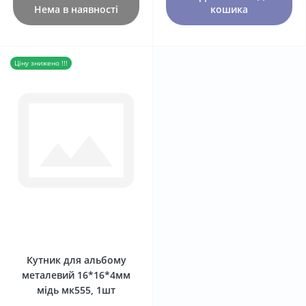
Нема в наявності
кошика
Ціну знижено !!!
0
Кутник для альбому
металевий 16*16*4мм
мідь мк555, 1шт