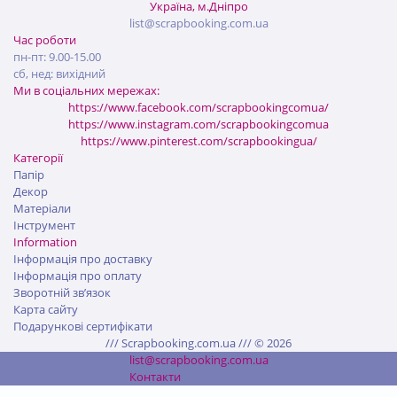
Україна, м.Дніпро
list@scrapbooking.com.ua
Час роботи
пн-пт: 9.00-15.00
сб, нед: вихідний
Ми в соціальних мережах:
https://www.facebook.com/scrapbookingcomua/
https://www.instagram.com/scrapbookingcomua
https://www.pinterest.com/scrapbookingua/
Категорії
Папір
Декор
Матеріали
Інструмент
Information
Інформація про доставку
Інформація про оплату
Зворотній зв’язок
Карта сайту
Подарункові сертифікати
/// Scrapbooking.com.ua /// © 2026
list@scrapbooking.com.ua
Контакти