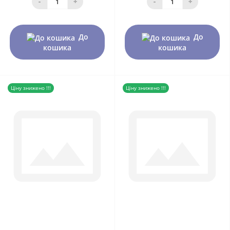
-
+
-
+
До
До
кошика
кошика
Ціну знижено !!!
Ціну знижено !!!
0
0