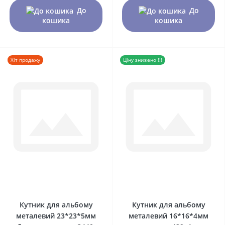
До
До
кошика
кошика
Хіт продажу
Ціну знижено !!!
0
0
Кутник для альбому
Кутник для альбому
металевий 23*23*5мм
металевий 16*16*4мм