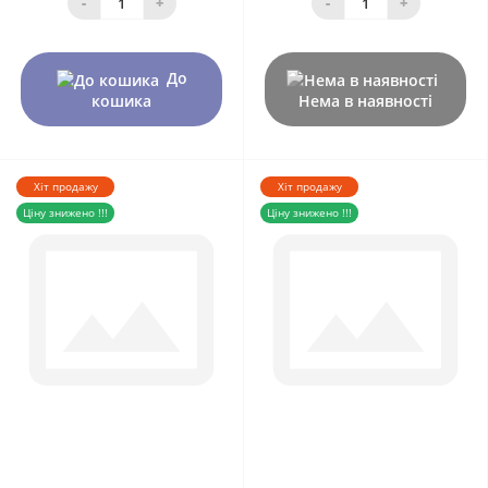
-
+
-
+
До
кошика
Нема в наявності
Хіт продажу
Хіт продажу
Ціну знижено !!!
Ціну знижено !!!
0
0