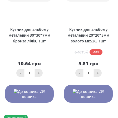
0
0
Кутник для альбому
Кутник для альбому
металевий 30*30*7мм
металевий 20*20*5мм
бронза лілія, 1шт
золото мк526, 1шт
6.46 грн
-10%
10.64 грн
5.81 грн
-
+
-
+
До
До
кошика
кошика
Ціну знижено !!!