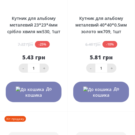
0
0
Кутник для альбому
Кутник для альбому
металевий 23*23*4мм
металевий 40*40*0.5мм
срібло хвиля мк530, 1шт
золото мк709, 1шт
7.22 грн
6.46 грн
-25%
-10%
5.43 грн
5.81 грн
-
+
-
+
До
До
кошика
кошика
Хіт продажу