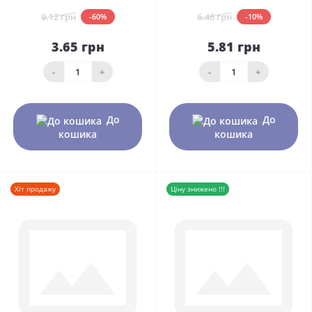
9.12 грн
6.46 грн
-60%
-10%
3.65 грн
5.81 грн
-
+
-
+
До
До
кошика
кошика
Хіт продажу
Ціну знижено !!!