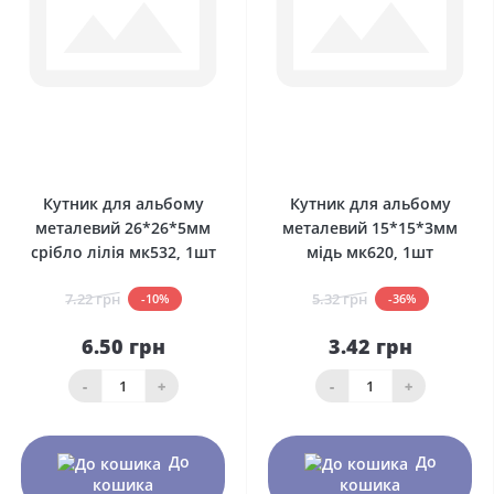
0
0
Кутник для альбому
Кутник для альбому
металевий 26*26*5мм
металевий 15*15*3мм
срібло лілія мк532, 1шт
мідь мк620, 1шт
7.22 грн
5.32 грн
-10%
-36%
6.50 грн
3.42 грн
-
+
-
+
До
До
кошика
кошика