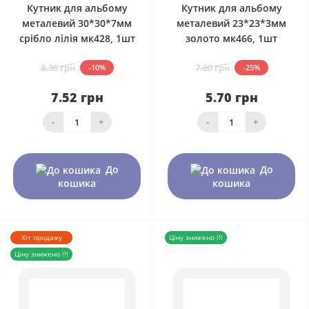
Кутник для альбому
Кутник для альбому
металевий 30*30*7мм
металевий 23*23*3мм
срібло лілія мк428, 1шт
золото мк466, 1шт
8.36 грн
7.60 грн
-10%
-25%
7.52 грн
5.70 грн
-
+
-
+
До
До
кошика
кошика
Хіт продажу
Ціну знижено !!!
Ціну знижено !!!