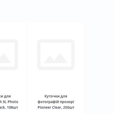
0
0
ки для
Куточки для
й 3L Photo
фотографій прозорі
ack, 108шт
Pioneer Clear, 250шт