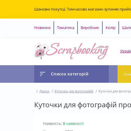
Шановні покупці. Тимчасово магазин зупиняє прий
Новинки
Тематика
Виробник
Колір
Шале
Украї
Список категорій
Декор
Куточки для фотографій
Куточки для фотогра
Куточки для фотографій про
Наявність:
В наявності