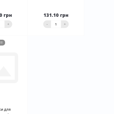
0 грн
131.10 грн
До
До
ика
кошика
+
-
+
!!
0
ки для