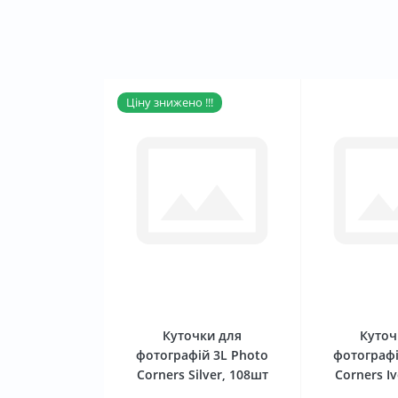
Ціну знижено !!!
0
Куточки для
Куточ
фотографій 3L Photo
фотографі
Corners Silver, 108шт
Corners I