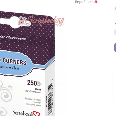
Виробники
3L
З