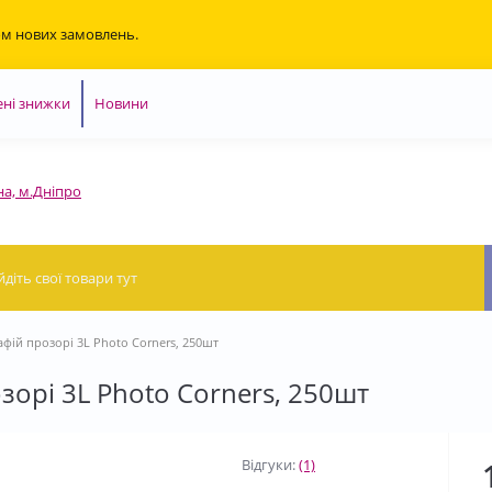
ом нових замовлень.
ні знижки
Новини
на, м.Дніпро
фій прозорі 3L Photo Corners, 250шт
зорі 3L Photo Corners, 250шт
Відгуки:
(1)