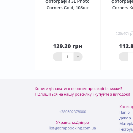
фотографій 3L Photo
фотографі
Corners Gold, 108шт
Corners K
125.40 гр
129.20 грн
112.
До
кошика
ко
-
+
-
Хочете дізнаватися першим про акції і знижки?
Підпишіться на нашу розсилку і купуйте з вигодою!
Категор
+380502378000
Папір
Декор
Україна, м.Дніпро
Матері
list@scrapbooking.com.ua
Інстру