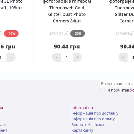
й 3L Photo
фотографій з глітером
фотографій
raft, 108шт
Thermoweb Gold
Thermowe
Glitter Dust Photo
Glitter D
Corners 84шт
Corner
н
129.20 грн
129.20 гр
-10%
-30%
86 грн
90.44 грн
90.4
До
шика
Нема в наявності
Нема в н
+
-
+
-
Я прочитав
У
ії
Information
Інформація про доставку
Інформація про оплату
али
Зворотній зв’язок
мент
Карта сайту