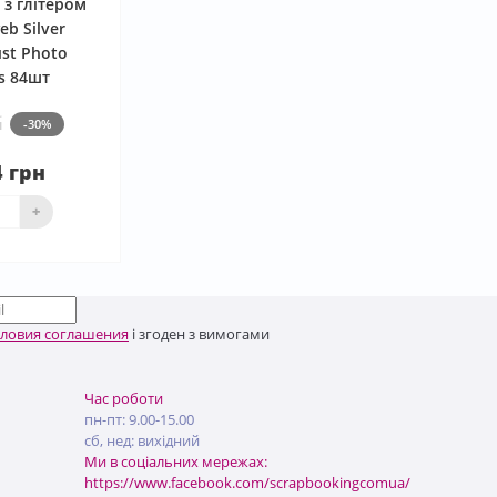
 з глітером
b Silver
ust Photo
s 84шт
н
-30%
4 грн
аявності
+
словия соглашения
і згоден з вимогами
Час роботи
пн-пт: 9.00-15.00
сб, нед: вихідний
Ми в соціальних мережах:
https://www.facebook.com/scrapbookingcomua/