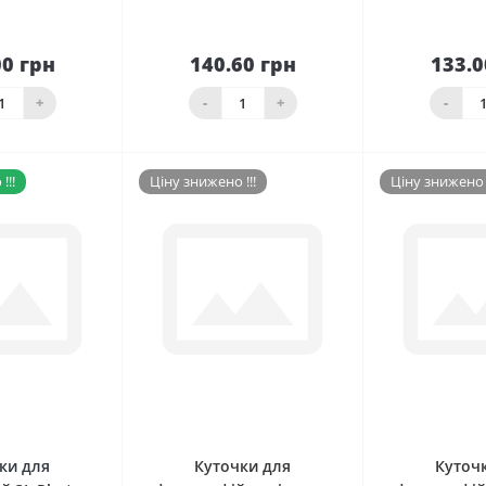
00 грн
140.60 грн
133.0
До
До
шика
кошика
кош
+
-
+
-
!!!
Ціну знижено !!!
Ціну знижено !
0
0
ки для
Куточки для
Куточ