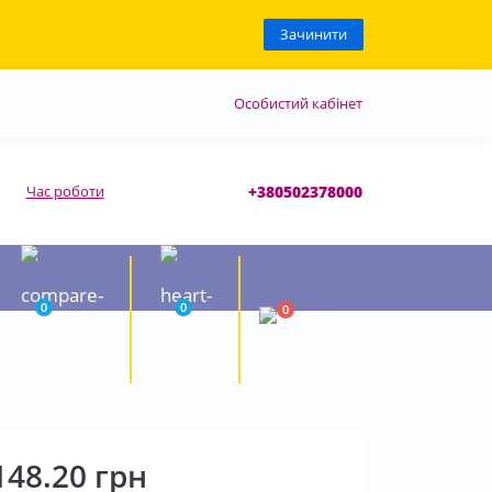
Зачинити
Особистий кабінет
Час роботи
+380502378000
0
0
0
0.00 грн
148.20 грн