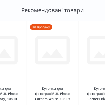
Рекомендовані товари
Хіт продажу
0
0
ки для
Куточки для
Куточ
й 3L Photo
фотографій 3L Photo
фотографі
vory, 108шт
Corners White, 108шт
Corners Bl