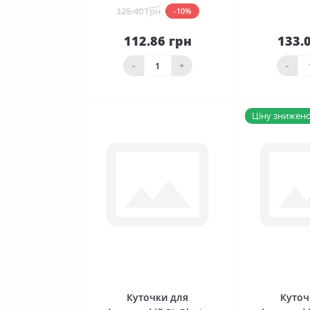
125.40 грн
-10%
112.86 грн
133.
До
кошика
ко
-
+
-
Ціну знижено 
0
Куточки для
Куточ