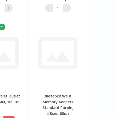
До
До
ика
кошика
+
-
+
!!
0
0
elet Outlet
Люверси We R
3мм, 100шт
Memory Keepers
Standard Purple,
4,8мм, 60шт