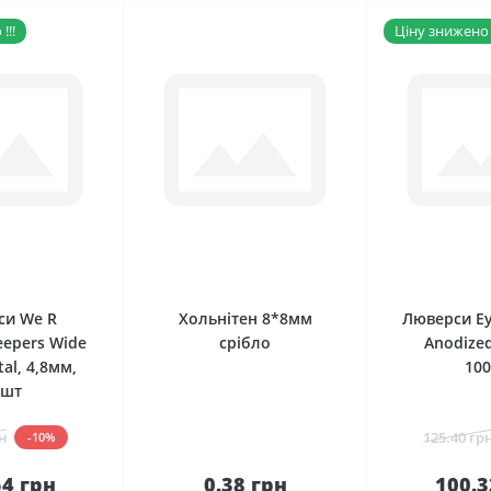
!!!
Ціну знижено !
0
0
си We R
Хольнітен 8*8мм
Люверси Ey
epers Wide
срібло
Anodized
al, 4,8мм,
10
0шт
н
125.40 гр
-10%
54 грн
0.38 грн
100.3