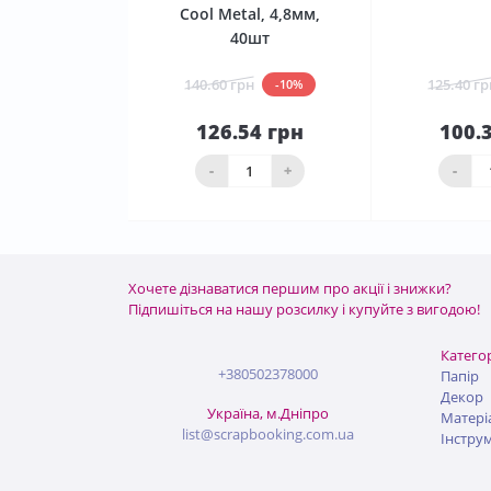
Cool Metal, 4,8мм,
40шт
140.60 грн
125.40 гр
-10%
126.54 грн
100.
До
кошика
ко
-
+
-
Хочете дізнаватися першим про акції і знижки?
Підпишіться на нашу розсилку і купуйте з вигодою!
Категор
+380502378000
Папір
Декор
Україна, м.Дніпро
Матері
list@scrapbooking.com.ua
Інстру