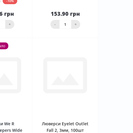
н
-10%
6 грн
153.90 грн
До
До
ика
кошика
+
-
+
ало
0
0
и We R
Люверси Eyelet Outlet
epers Wide
Fall 2, 3мм, 100шт