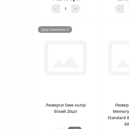
До
кошика
ко
-
+
-
Ціну знижено !!!
0
Люверси 5мм колір
Лювер
білий 20шт
Memory
Standard B
6