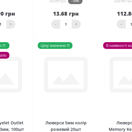
15.20 грн
125.40 гр
-10%
90 грн
13.68 грн
112.8
До
шика
Нема в наявності
кош
+
-
+
-
!!!
Ціну знижено !!!
В наявності м
мало
0
0
elet Outlet
Люверси 5мм колір
Люверс
 3мм, 100шт
рожевий 20шт
Memory Ke