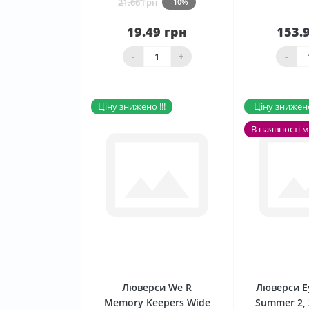
21.66 грн
-10%
19.49 грн
153.
Нема в наявності
ко
-
+
-
Ціну знижено !!!
Ціну знижено 
В наявності 
0
Люверси We R
Люверси Ey
Memory Keepers Wide
Summer 2,