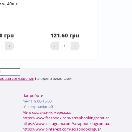
8мм, 40шт
0 грн
121.60 грн
До
ика
Нема в наявності
+
-
+
словия соглашения
і згоден з вимогами
Час роботи
пн-пт: 9.00-15.00
сб, нед: вихідний
Ми в соціальних мережах:
https://www.facebook.com/scrapbookingcomua/
https://www.instagram.com/scrapbookingcomua
https://www.pinterest.com/scrapbookingua/