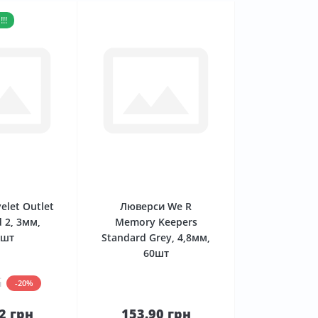
!!
0
0
elet Outlet
Люверси We R
 2, 3мм,
Memory Keepers
0шт
Standard Grey, 4,8мм,
60шт
н
-20%
2 грн
153.90 грн