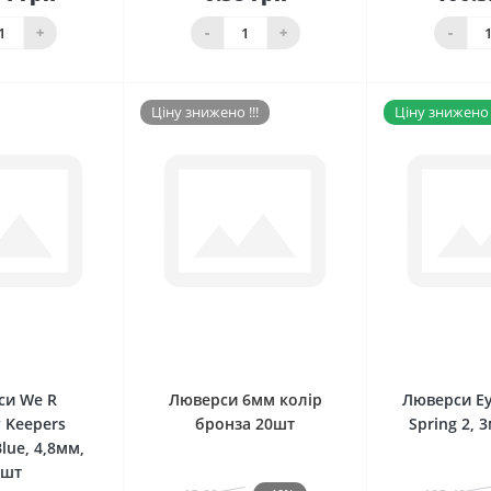
До
До
шика
кошика
кош
+
-
+
-
Ціну знижено !!!
Ціну знижено !
0
0
си We R
Люверси 6мм колір
Люверси Ey
 Keepers
бронза 20шт
Spring 2, 
lue, 4,8мм,
0шт