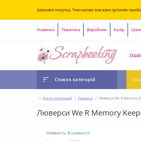
Шановні покупці. Тимчасово магазин зупиняє прий
Новинки
Тематика
Виробник
Колір
Шале
Украї
Список категорій
Декор металевий
Люверси
Люверси We R Memory Ke
Люверси We R Memory Keepe
Наявність:
В наявності