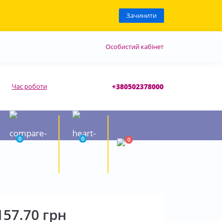
Зачинити
Особистий кабінет
Час роботи
+380502378000
0
0
0
0.00 грн
157.70 грн