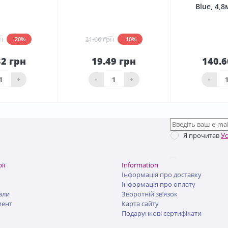
Blue, 4,
н
21.66 грн
-20%
-10%
32 грн
19.49 грн
140.6
До
До
шика
кошика
кош
+
-
+
-
Я прочитав
У
ії
Information
Інформація про доставку
Інформація про оплату
али
Зворотній зв’язок
мент
Карта сайту
Подарункові сертифікати