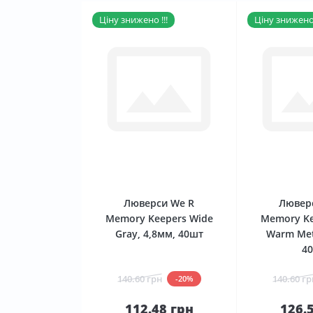
Ціну знижено !!!
Ціну знижено 
0
Люверси We R
Лювер
Memory Keepers Wide
Memory Ke
Gray, 4,8мм, 40шт
Warm Met
4
140.60 грн
140.60 гр
-20%
112.48 грн
126.