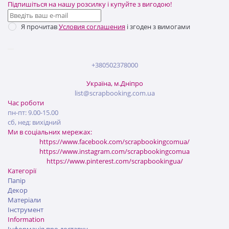
Підпишіться на нашу розсилку і купуйте з вигодою!
Я прочитав
Условия соглашения
і згоден з вимогами
+380502378000
Україна, м.Дніпро
list@scrapbooking.com.ua
Час роботи
пн-пт: 9.00-15.00
сб, нед: вихідний
Ми в соціальних мережах:
https://www.facebook.com/scrapbookingcomua/
https://www.instagram.com/scrapbookingcomua
https://www.pinterest.com/scrapbookingua/
Категорії
Папір
Декор
Матеріали
Інструмент
Information