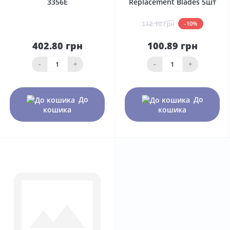
3356E
Replacement Blades 5шт
112.10 грн
-10%
402.80 грн
100.89 грн
-
+
-
+
До
До
кошика
кошика