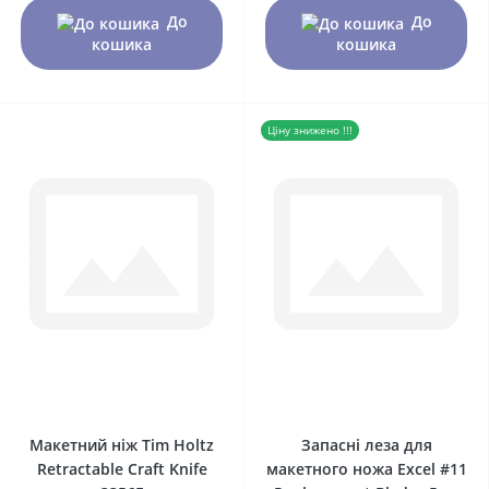
До
До
кошика
кошика
Ціну знижено !!!
0
0
Макетний ніж Tim Holtz
Запасні леза для
Retractable Craft Knife
макетного ножа Excel #11