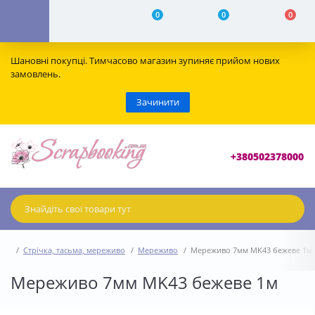
0
0
0
Шановні покупці. Тимчасово магазин зупиняє прийом нових
замовлень.
Зачинити
+380502378000
Стрічка, тасьма, мереживо
Мереживо
Мереживо 7мм MK43 бежеве 1м
Мереживо 7мм MK43 бежеве 1м