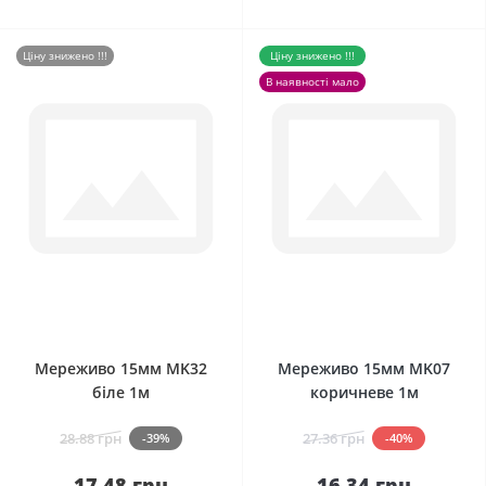
Ціну знижено !!!
Ціну знижено !!!
В наявності мало
0
0
Мереживо 15мм MK32
Мереживо 15мм MK07
біле 1м
коричневе 1м
28.88 грн
27.36 грн
-39%
-40%
17.48 грн
16.34 грн