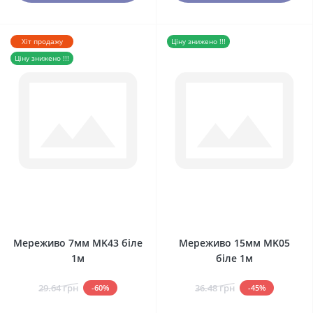
Хіт продажу
Ціну знижено !!!
Ціну знижено !!!
0
0
Мереживо 7мм MK43 біле
Мереживо 15мм MK05
1м
біле 1м
29.64 грн
36.48 грн
-60%
-45%