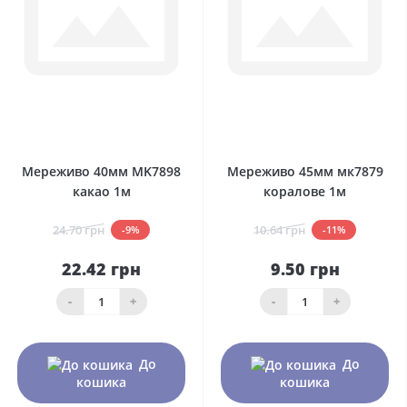
0
0
Мереживо 40мм MK7898
Мереживо 45мм мк7879
какао 1м
коралове 1м
24.70 грн
10.64 грн
-9%
-11%
22.42 грн
9.50 грн
-
+
-
+
До
До
кошика
кошика