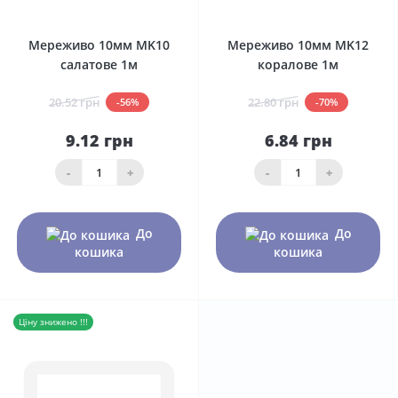
0
0
Мереживо 10мм MK10
Мереживо 10мм MK12
салатове 1м
коралове 1м
20.52 грн
22.80 грн
-56%
-70%
9.12 грн
6.84 грн
-
+
-
+
До
До
кошика
кошика
Ціну знижено !!!