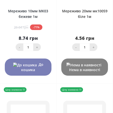
Мереживо 10мм MK03
Мереживо 20мм мк10059
бежеве 1м
біле 1м
29.64 грн
-71%
8.74 грн
4.56 грн
-
+
-
+
До
кошика
Нема в наявності
Ціну знижено !!!
Ціну знижено !!!