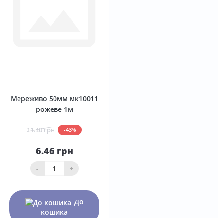
0
Мереживо 50мм мк10011
рожеве 1м
11.40 грн
-43%
6.46 грн
-
+
До
кошика