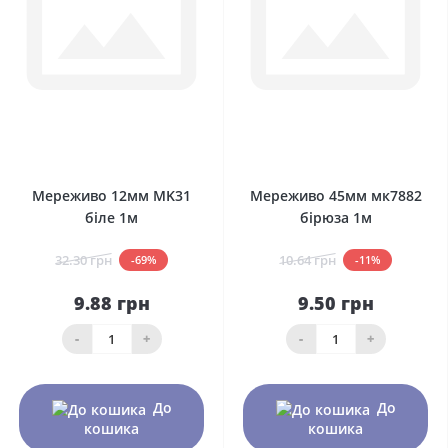
0
0
Мереживо 12мм MK31
Мереживо 45мм мк7882
біле 1м
бірюза 1м
32.30 грн
10.64 грн
-69%
-11%
9.88 грн
9.50 грн
-
+
-
+
До
До
кошика
кошика