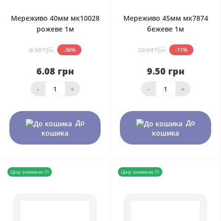
Мереживо 40мм мк10028
Мереживо 45мм мк7874
рожеве 1м
бежеве 1м
9.50 грн
10.64 грн
-36%
-11%
6.08 грн
9.50 грн
-
+
-
+
До
До
кошика
кошика
Ціну знижено !!!
Ціну знижено !!!