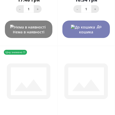
-
+
-
+
До
Нема в наявності
кошика
Ціну знижено !!!
0
0