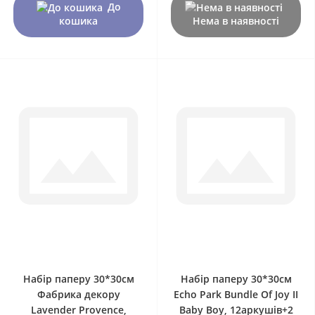
До
кошика
Нема в наявності
0
0
Набір паперу 30*30см
Набір паперу 30*30см
Фабрика декору
Echo Park Bundle Of Joy II
Lavender Provence,
Baby Boy, 12аркушів+2