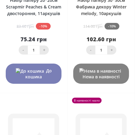
Набір паперу 20*20см
Набір паперу 30*30см
Scrapmir Peaches & Cream
Фабрика декору Winter
двостороння, 11аркушів
melody, 10аркушів
83.60 грн
114.00 грн
-10%
-10%
75.24 грн
102.60 грн
-
+
-
+
До
кошика
Нема в наявності
В наявності мало