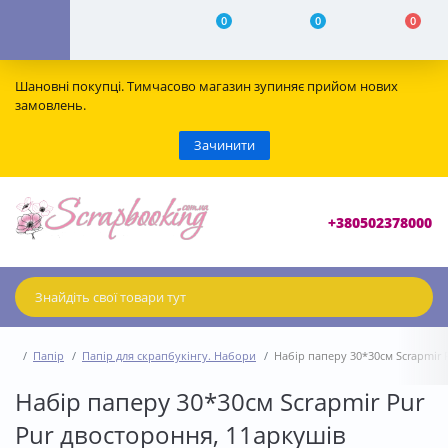
0
0
0
Шановні покупці. Тимчасово магазин зупиняє прийом нових
замовлень.
Зачинити
+380502378000
Папір
Папір для скрапбукінгу. Набори
Набір паперу 30*30см Scrapmir 
Набір паперу 30*30см Scrapmir Pur
Pur двостороння, 11аркушів