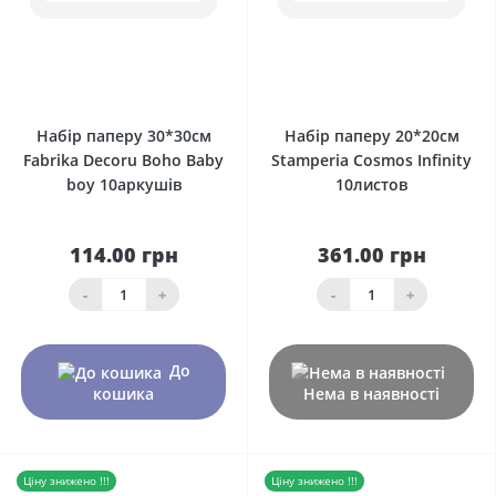
0
0
Набір паперу 30*30см
Набір паперу 20*20см
Fabrika Decoru Boho Baby
Stamperia Cosmos Infinity
boy 10аркушів
10листов
114.00 грн
361.00 грн
-
+
-
+
До
кошика
Нема в наявності
Ціну знижено !!!
Ціну знижено !!!