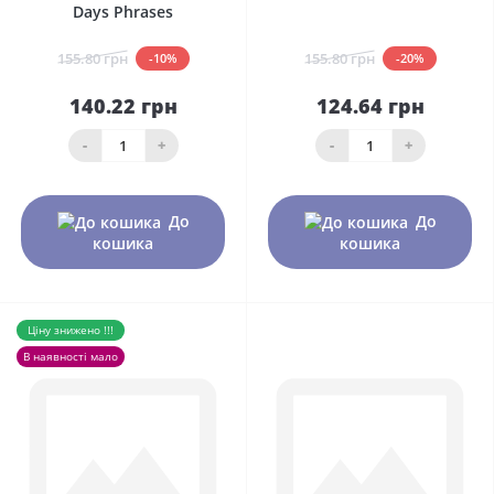
Days Phrases
155.80 грн
155.80 грн
-10%
-20%
140.22 грн
124.64 грн
-
+
-
+
До
До
кошика
кошика
Ціну знижено !!!
В наявності мало