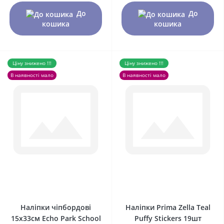
До
До
кошика
кошика
Ціну знижено !!!
Ціну знижено !!!
В наявності мало
В наявності мало
0
0
Наліпки чіпбордові
Наліпки Prima Zella Teal
15х33см Echo Park School
Puffy Stickers 19шт