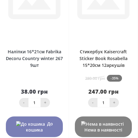
0
0
Наліпки 16*21см Fabrika
Стикербук Kaisercraft
Decoru Country winter 267
Sticker Book Rosabella
9шт
15*20см 12аркушів
380.00 грн
-35%
38.00 грн
247.00 грн
-
+
-
+
До
кошика
Нема в наявності