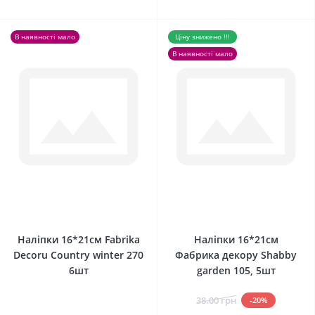
В наявності мало
Ціну знижено !!!
В наявності мало
0
0
Наліпки 16*21см Fabrika
Наліпки 16*21см
Decoru Country winter 270
Фабрика декору Shabby
6шт
garden 105, 5шт
38.00 грн
-20%