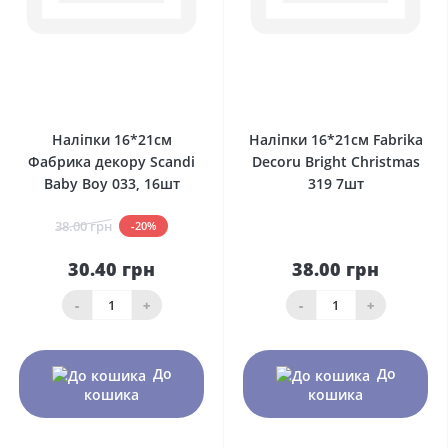
0
0
Наліпки 16*21см
Наліпки 16*21см Fabrika
Фабрика декору Scandi
Decoru Bright Christmas
Baby Boy 033, 16шт
319 7шт
38.00 грн
-20%
30.40 грн
38.00 грн
-
+
-
+
До
До
кошика
кошика