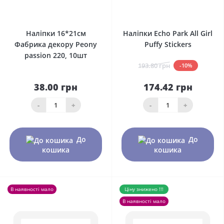
0
0
Наліпки 16*21см
Наліпки Echo Park All Girl
Фабрика декору Peony
Puffy Stickers
passion 220, 10шт
193.80 грн
-10%
38.00 грн
174.42 грн
-
+
-
+
До
До
кошика
кошика
В наявності мало
Ціну знижено !!!
В наявності мало