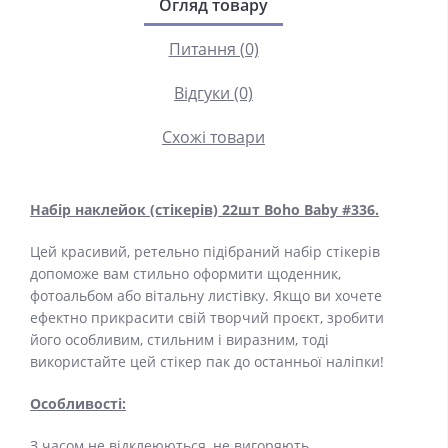
Огляд товару
Питання (0)
Відгуки (0)
Схожі товари
Набір наклейок (стікерів) 22шт Boho Baby #336.
Цей красивий, ретельно підібраний набір стікерів
допоможе вам стильно оформити щоденник,
фотоальбом або вітальну листівку. Якщо ви хочете
ефектно прикрасити свій творчий проєкт, зробити
його особливим, стильним і виразним, тоді
використайте цей стікер пак до останньої наліпки!
Особливості:
З часом не відклеюються, не вигоряють.