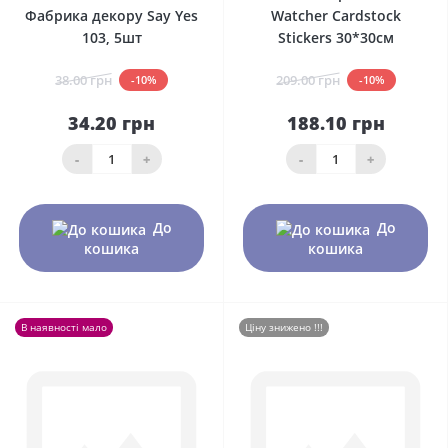
Фабрика декору Say Yes
Watcher Cardstock
103, 5шт
Stickers 30*30см
38.00 грн
209.00 грн
-10%
-10%
34.20 грн
188.10 грн
-
+
-
+
До
До
кошика
кошика
В наявності мало
Ціну знижено !!!