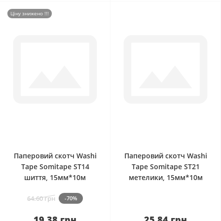
Ціну знижено !!!
0
0
Паперовий скотч Washi
Паперовий скотч Washi
Tape Somitape ST14
Tape Somitape ST21
шиття, 15мм*10м
метелики, 15мм*10м
64.60 грн
-70%
19.38 грн
25.84 грн