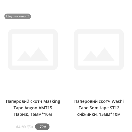
Ціну знижено !!!
0
0
Паперовий скотч Masking
Паперовий скотч Washi
Tape Angoo AMT15
Tape Somitape ST12
Париж, 15мм*10м
сніжинки, 15мм*10м
64.60 грн
-70%