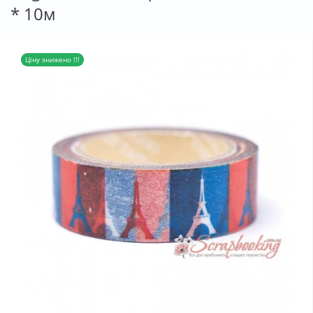
* 10м
Ціну знижено !!!