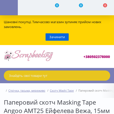
0
0
0
Шановні покупці. Тимчасово магазин зупиняє прийом нових
замовлень.
Зачинити
+380502378000
Стрічка, тасьма, мереживо
Скотч Washi Tape
Паперовий скотч Masking
Паперовий скотч Masking Tape
Angoo AMT25 Ейфелева Вежа, 15мм