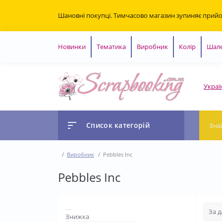
Шановні покупці. Тимчасово магазин зупиняє прий
Новинки
Тематика
Виробник
Колір
Шале
Украї
Список категорій
Виробник
Pebbles Inc
Pebbles Inc
Знижка