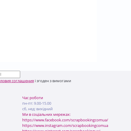
словия соглашения
і згоден з вимогами
Час роботи
пн-пт: 9.00-15.00
сб, нед: вихідний
Ми в соціальних мережах:
https://www.facebook.com/scrapbookingcomua/
https://www.instagram.com/scrapbookingcomua