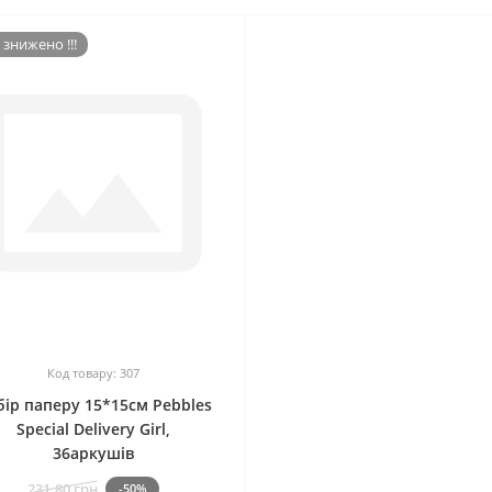
 знижено !!!
0
Код товару: 307
ір паперу 15*15см Pebbles
Special Delivery Girl,
36аркушів
231.80 грн
-50%