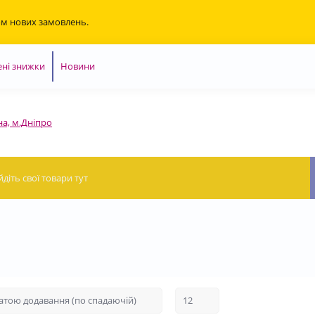
ом нових замовлень.
ні знижки
Новини
на, м.Дніпро