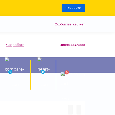
Зачинити
Особистий кабінет
Час роботи
+380502378000
0
0
0
0.00 грн