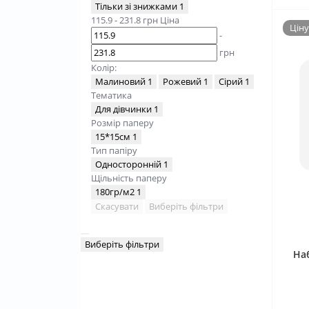
Тільки зі знижками
1
115.9
-
231.8
грн
Ціна
Ціну
-
грн
Колір:
Малиновий
1
Рожевий
1
Сірий
1
Тематика
Для дівчинки
1
Розмір паперу
15*15см
1
Тип папіру
Односторонній
1
Щільність паперу
180гр/м2
1
Скасувати
Виберіть фільтри
Виберіть фільтри
Наб