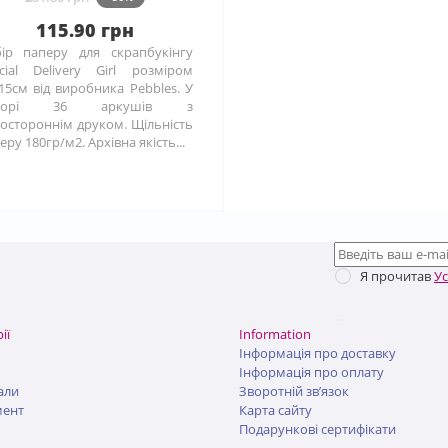
115.90 грн
ір паперу для скрапбукінгу
cial Delivery Girl розміром
15см від виробника Pebbles. У
борі 36 аркушів з
остороннім друком. Щільність
еру 180гр/м2. Архівна якість...
Я прочитав
У
ії
Information
Інформація про доставку
Інформація про оплату
али
Зворотній зв’язок
мент
Карта сайту
Подарункові сертифікати