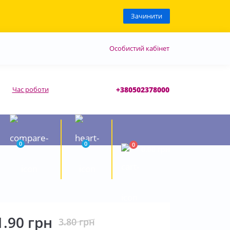
Зачинити
Особистий кабінет
Час роботи
+380502378000
0
0
0
0.00 грн
1.90 грн
3.80 грн