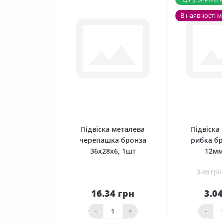
В наявності 
0
Підвіска металева
Підвіска
черепашка бронза
рибка бр
36x28x6, 1шт
12мм
3.80 грн
16.34 грн
3.0
Нема в наявності
ко
-
+
-