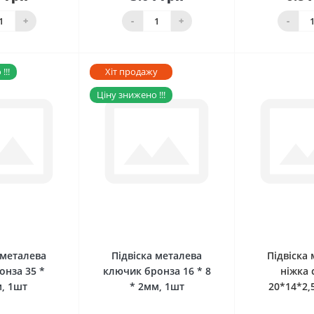
До
наявності
кошика
Нема в н
+
-
+
-
!!!
Хіт продажу
Ціну знижено !!!
0
0
 металева
Підвіска металева
Підвіска
онза 35 *
ключик бронза 16 * 8
ніжка 
, 1шт
* 2мм, 1шт
20*14*2,