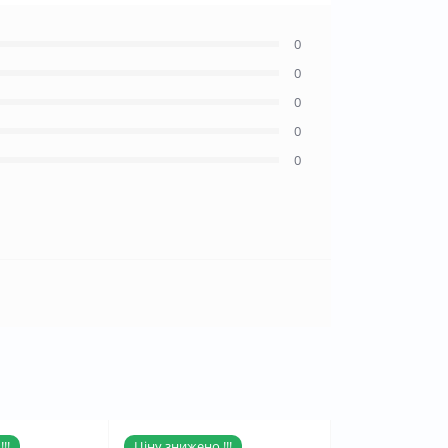
0
0
0
0
0
!!
Ціну знижено !!!