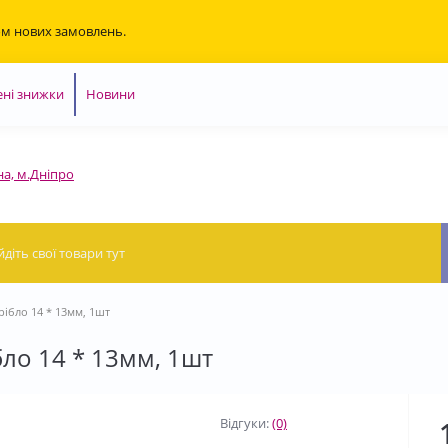
ом нових замовлень.
ні знижки
Новини
на, м.Дніпро
рібло 14 * 13мм, 1шт
бло 14 * 13мм, 1шт
Відгуки:
(0)