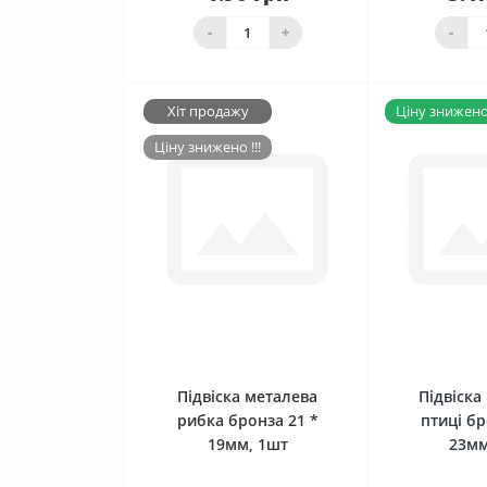
До
кошика
Нема в 
-
+
-
Хіт продажу
Ціну знижено 
Ціну знижено !!!
0
Підвіска металева
Підвіска
рибка бронза 21 *
птиці бр
19мм, 1шт
23мм