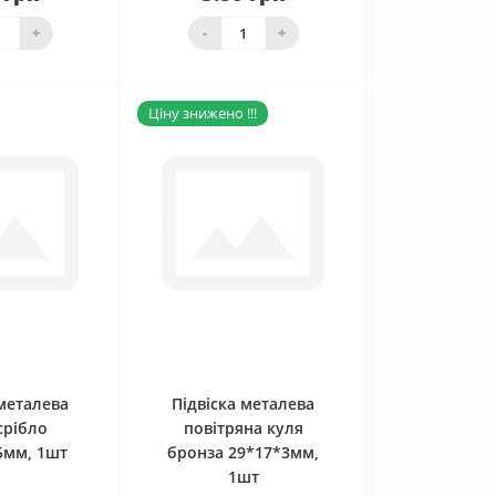
аявності
Нема в наявності
+
-
+
Ціну знижено !!!
0
0
 металева
Підвіска металева
срібло
повітряна куля
5мм, 1шт
бронза 29*17*3мм,
1шт