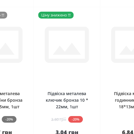
!!!
Ціну знижено !!!
0
0
 металева
Підвіска металева
Підвіска
їни бронза
ключик бронза 10 *
годинни
,5мм, 1шт
22мм, 1шт
18*13м
3.80 грн
-20%
-20%
7 грн
3.04 грн
6.84