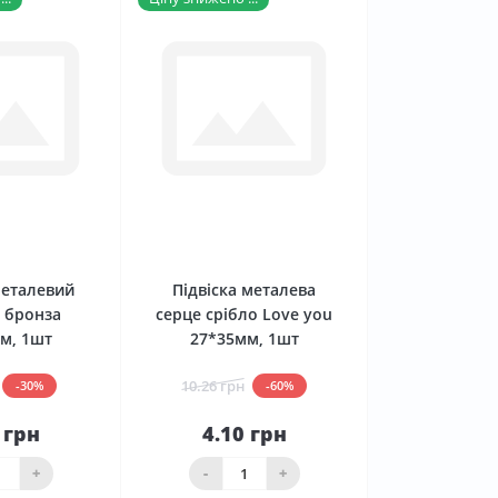
0
0
металевий
Підвіска металева
 бронза
серце срібло Love you
м, 1шт
27*35мм, 1шт
10.26 грн
-30%
-60%
 грн
4.10 грн
До
До
ика
кошика
+
-
+