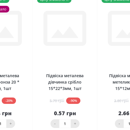
мало
0
0
 металева
Підвіска металева
Підвіска 
онза 20 *
дівчинка срібло
метелик
, 1шт
15*22*3мм, 1шт
15*12м
5.70 грн
3.80 грн
-20%
-90%
4 грн
0.57 грн
2.66
До
До
шика
кошика
кош
+
-
+
-