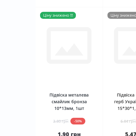
Ціну знижено !!!
Ціну знижено 
0
Підвіска металева
Підвіска
смайлик бронза
герб Укра
10*13мм, 1шт
15*30*1
3.80 грн
6.84 грн
-50%
1.90 грн
5.4