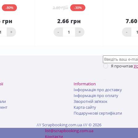
3.80 грн
-80%
-30%
6 грн
2.66 грн
7.60
До
До
шика
кошика
Нема в н
+
-
+
-
Я прочитав
У
ії
Information
Інформація про доставку
Інформація про оплату
али
Зворотній зв’язок
мент
Карта сайту
Подарункові сертифікати
/// Scrapbooking.com.ua /// © 2026
list@scrapbooking.com.ua
Контакти