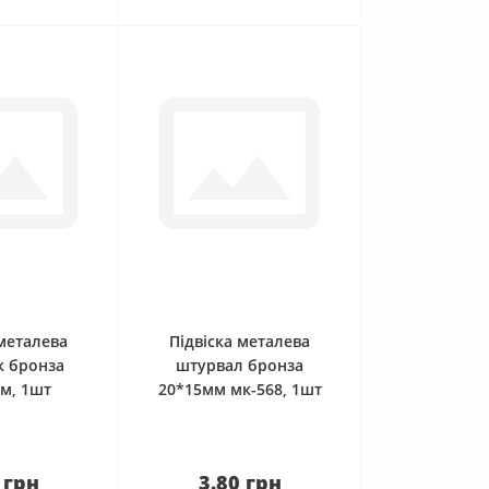
0
0
 металева
Підвіска металева
к бронза
штурвал бронза
м, 1шт
20*15мм мк-568, 1шт
 грн
3.80 грн