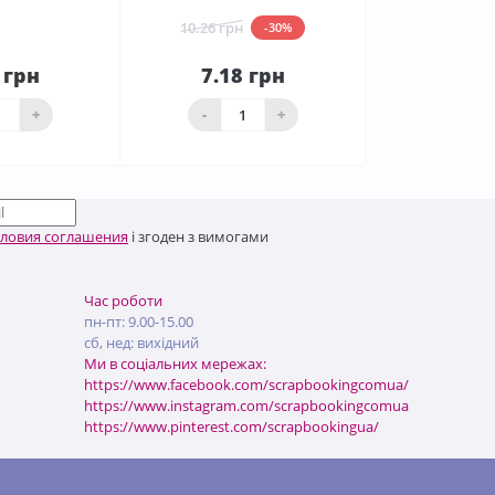
10.26 грн
-30%
 грн
7.18 грн
До
аявності
кошика
+
-
+
словия соглашения
і згоден з вимогами
Час роботи
пн-пт: 9.00-15.00
сб, нед: вихідний
Ми в соціальних мережах:
https://www.facebook.com/scrapbookingcomua/
https://www.instagram.com/scrapbookingcomua
https://www.pinterest.com/scrapbookingua/