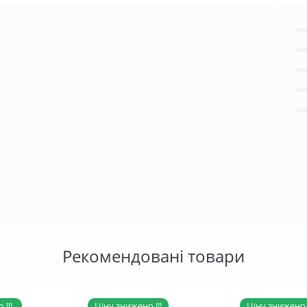
Рекомендовані товари
!!!
Ціну знижено !!!
Ціну знижено !