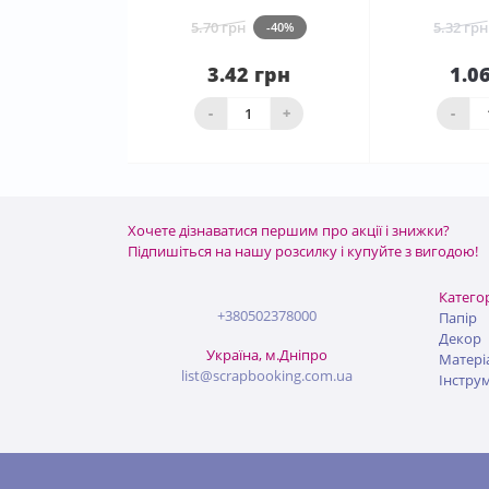
5.70 грн
5.32 грн
-40%
3.42 грн
1.0
Нема в наявності
ко
-
+
-
Хочете дізнаватися першим про акції і знижки?
Підпишіться на нашу розсилку і купуйте з вигодою!
Категор
+380502378000
Папір
Декор
Україна, м.Дніпро
Матері
list@scrapbooking.com.ua
Інстру