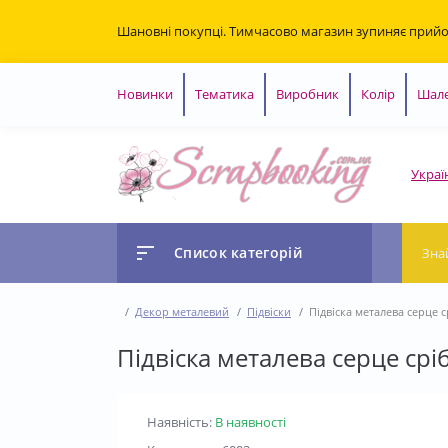
Шановні покупці. Тимчасово магазин зупиняє прий
Новинки
Тематика
Виробник
Колір
Шале
Украї
Список категорій
Декор металевий
Підвіски
Підвіска металева серце с
Підвіска металева серце срі
Наявність:
В наявності