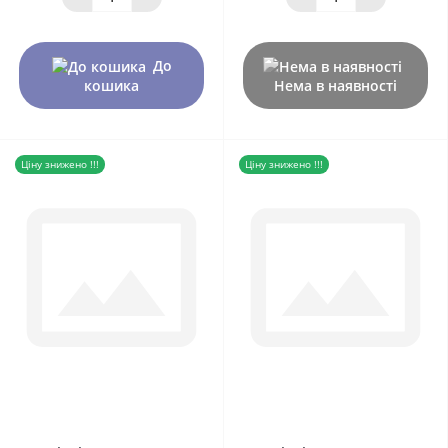
До
кошика
Нема в наявності
Ціну знижено !!!
Ціну знижено !!!
0
0