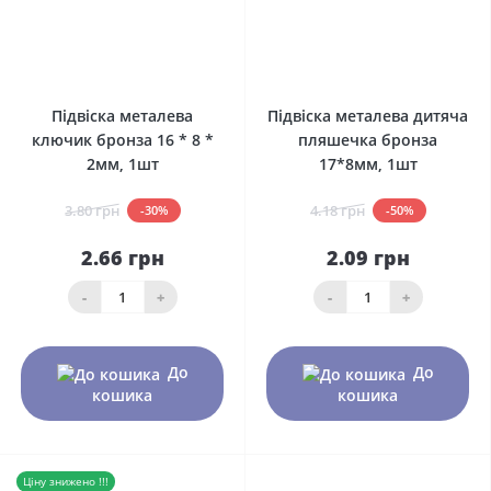
0
0
Підвіска металева
Підвіска металева дитяча
ключик бронза 16 * 8 *
пляшечка бронза
2мм, 1шт
17*8мм, 1шт
3.80 грн
4.18 грн
-30%
-50%
2.66 грн
2.09 грн
-
+
-
+
До
До
кошика
кошика
Ціну знижено !!!