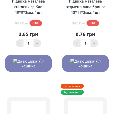
Підвіска металева
Підвіска металева
сніговик срібло
ведмежа лапа бронза
19*9*3мм, 1шт
13*11*2мм, 1шт
9.12 грн
3.80 грн
-60%
-80%
3.65 грн
0.76 грн
-
+
-
+
До
До
кошика
кошика
Хіт продажу
Ціну знижено !!!