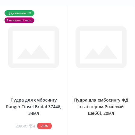
Ціну знижено !!!
В наявності мало
0
0
Пудра для ембосингу
Пудра для ембосингу ФД
Ranger Tinsel Bridal 37446,
з гліттером Рожевий
34мл
шеббі, 20мл
239.40 грн
-10%