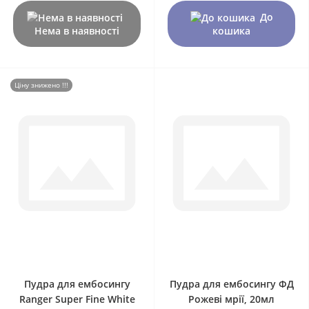
До
Нема в наявності
кошика
Ціну знижено !!!
0
0
Пудра для ембосингу
Пудра для ембосингу ФД
Ranger Super Fine White
Рожеві мрії, 20мл