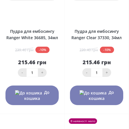
0
0
Пудра для ембосингу
Пудра для ембосингу
Ranger White 36685, 34мл
Ranger Clear 37330, 34мл
239.40 грн
239.40 грн
-10%
-10%
215.46 грн
215.46 грн
-
+
-
+
До
До
кошика
кошика
В наявності мало