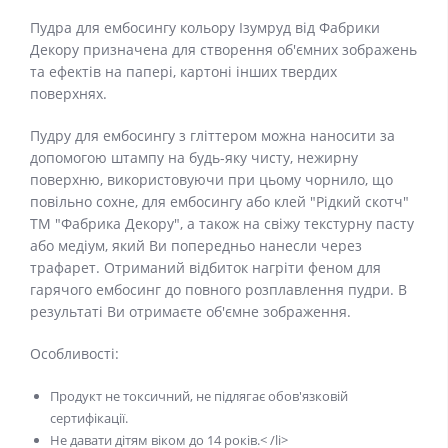
Пудра для ембосингу кольору Ізумруд від Фабрики
Декору призначена для створення об'ємних зображень
та ефектів на папері, картоні інших твердих
поверхнях.
Пудру для ембосингу з гліттером можна наносити за
допомогою штампу на будь-яку чисту, нежирну
поверхню, використовуючи при цьому чорнило, що
повільно сохне, для ембосингу або клей "Рідкий скотч"
ТМ "Фабрика Декору", а також на свіжу текстурну пасту
або медіум, який Ви попередньо нанесли через
трафарет. Отриманий відбиток нагріти феном для
гарячого ембосинг до повного розплавлення пудри. В
результаті Ви отримаєте об'ємне зображення.
Особливості:
Продукт не токсичний, не підлягає обов'язковій
сертифікації.
Не давати дітям віком до 14 років.< /li>