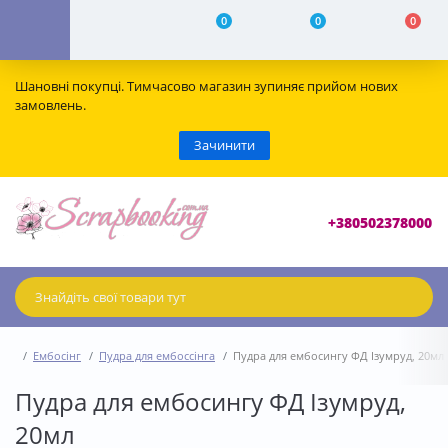
0
0
0
Шановні покупці. Тимчасово магазин зупиняє прийом нових
замовлень.
Зачинити
+380502378000
Ембосінг
Пудра для ембоссінга
Пудра для ембосингу ФД Ізумруд, 20мл
Пудра для ембосингу ФД Ізумруд,
20мл