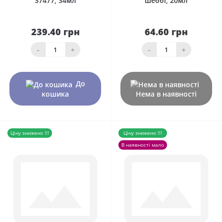
37477, 34мл
шеббі, 20мл
239.40 грн
64.60 грн
-
+
-
+
До
кошика
Нема в наявності
Ціну знижено !!!
Ціну знижено !!!
В наявності мало