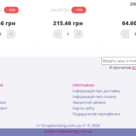
20
н
239.40 грн
-10%
-10%
46 грн
215.46 грн
64.6
До
До
шика
кошика
Нема в н
+
-
+
-
Я прочитав
У
ії
Information
Інформація про доставку
Інформація про оплату
али
Зворотній зв’язок
мент
Карта сайту
Подарункові сертифікати
/// Scrapbooking.com.ua /// © 2026
list@scrapbooking.com.ua