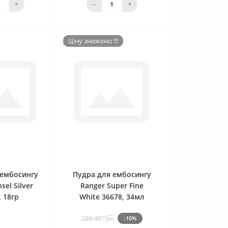
+
-
+
Ціну знижено !!!
0
0
 ембосингу
Пудра для ембосингу
sel Silver
Ranger Super Fine
, 18гр
White 36678, 34мл
239.40 грн
-10%