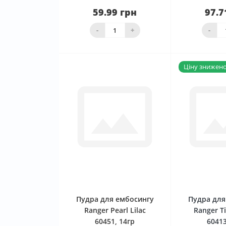
59.99 грн
97.7
Нема в наявності
Нема в 
-
+
-
Ціну знижено 
0
Пудра для ембосингу
Пудра для
Ranger Pearl Lilac
Ranger T
60451, 14гр
60413