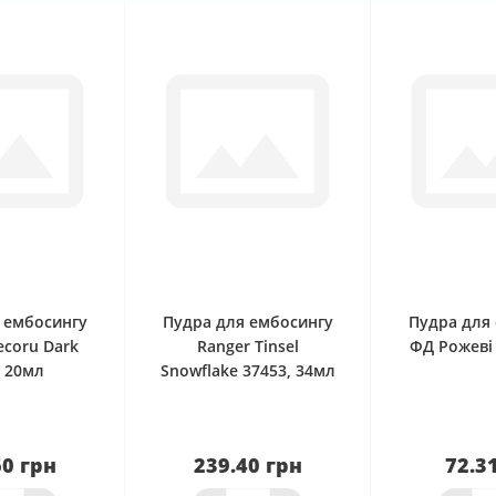
0
0
 ембосингу
Пудра для ембосингу
Пудра для
ecoru Dark
Ranger Tinsel
ФД Рожеві 
t 20мл
Snowflake 37453, 34мл
60 грн
239.40 грн
72.3
наявності
Нема в наявності
Нема в н