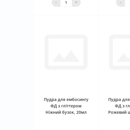
-
+
-
0
Пудра для ембосингу
Пудра для
ФД з гліттером
ФД з г
Ніжний бузок, 20мл
Рожевий ш