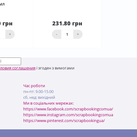
мл
0 грн
231.80 грн
До
аявності
кошика
+
-
+
словия соглашения
і згоден з вимогами
Час роботи
пн-пт: 9.00-15.00
сб, нед: вихідний
Ми в соціальних мережах:
https://www.facebook.com/scrapbookingcomua/
https://www.instagram.com/scrapbookingcomua
https://www.pinterest.com/scrapbookingua/