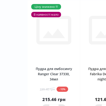
Ціну знижено !!!
В наявності мало
0
Пудра для ембосингу
Пудра для
Ranger Clear 37330,
Fabrika D
34мл
nigh
239.40 грн
-10%
215.46 грн
121.
До
кошика
Нема в 