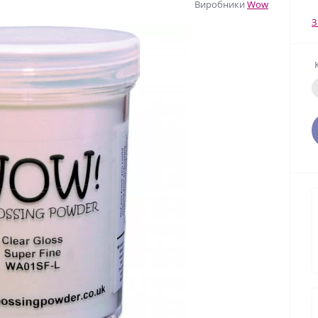
Виробники
Wow
З