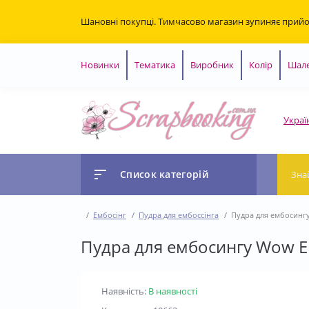
Шановні покупці. Тимчасово магазин зупиняє прий
Новинки
Тематика
Виробник
Колір
Шале
Украї
Список категорій
Ембосінг
Пудра для ембоссінга
Пудра для ембосингу
Пудра для ембосингу Wow Em
Наявність:
В наявності