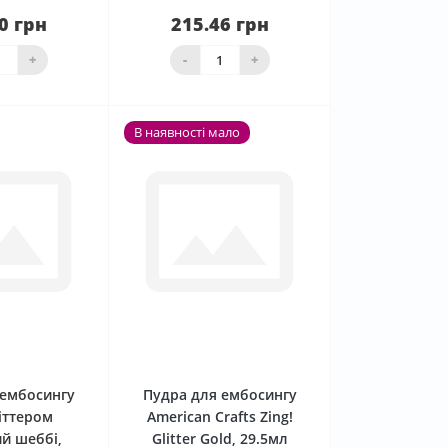
0 грн
215.46 грн
аявності
Нема в наявності
+
-
+
В наявності мало
0
0
 ембосингу
Пудра для ембосингу
літтером
American Crafts Zing!
й шеббі,
Glitter Gold, 29.5мл