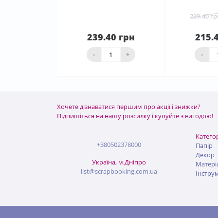
239.40 гр
239.40 грн
215.
Нема в наявності
ко
-
+
-
Хочете дізнаватися першим про акції і знижки?
Підпишіться на нашу розсилку і купуйте з вигодою!
Категор
+380502378000
Папір
Декор
Україна, м.Дніпро
Матері
list@scrapbooking.com.ua
Інстру