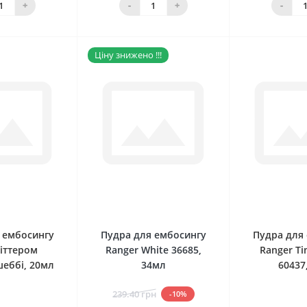
+
-
+
-
Ціну знижено !!!
0
0
 ембосингу
Пудра для ембосингу
Пудра для
літтером
Ranger White 36685,
Ranger Tin
еббі, 20мл
34мл
60437
239.40 грн
-10%