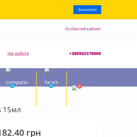
Зачинити
Особистий кабінет
Час роботи
+380502378000
0
0
0
0.00 грн
s 15мл
182.40 грн