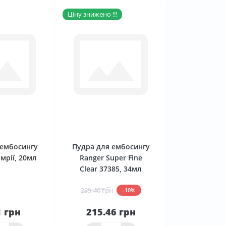
Ціну знижено !!!
0
0
 ембосингу
Пудра для ембосингу
мрії, 20мл
Ranger Super Fine
Clear 37385, 34мл
239.40 грн
-10%
1 грн
215.46 грн
До
аявності
кошика