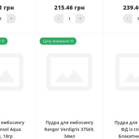
1 грн
215.46 грн
239.4
До
наявності
кошика
Нема в н
+
-
+
-
!!!
Ціну знижено !!!
0
0
 ембосингу
Пудра для ембосингу
Пудра для
insel Aqua
Ranger Verdigris 37569,
ФД із г
, 18гр
34мл
Блакитни