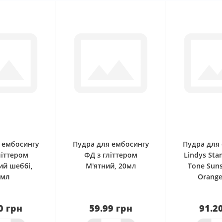
0
0
 ембосингу
Пудра для ембосингу
Пудра для
літтером
ФД з гліттером
Lindys Sta
ий шеббі,
М'ятний, 20мл
Tone Suns
0мл
Orange
0 грн
59.99 грн
91.2
наявності
Нема в наявності
Нема в н