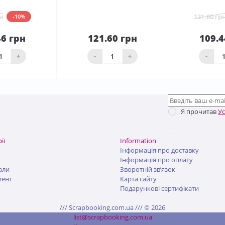
н
121.60 гр
-10%
46 грн
121.60 грн
109.4
До
шика
Нема в наявності
кош
+
-
+
-
Я прочитав
У
ії
Information
Інформація про доставку
Інформація про оплату
али
Зворотній зв’язок
мент
Карта сайту
Подарункові сертифікати
/// Scrapbooking.com.ua /// © 2026
list@scrapbooking.com.ua