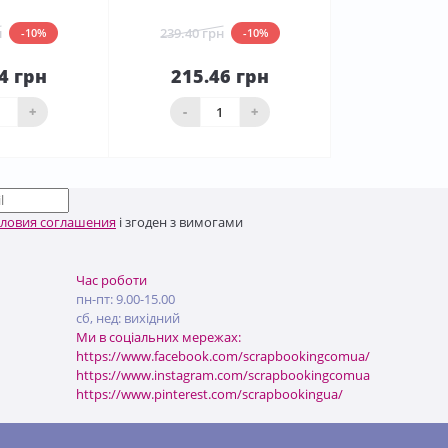
н
239.40 грн
-10%
-10%
4 грн
215.46 грн
До
До
ика
кошика
+
-
+
словия соглашения
і згоден з вимогами
Час роботи
пн-пт: 9.00-15.00
сб, нед: вихідний
Ми в соціальних мережах:
https://www.facebook.com/scrapbookingcomua/
https://www.instagram.com/scrapbookingcomua
https://www.pinterest.com/scrapbookingua/