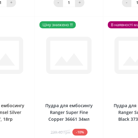
+
-
+
-
Ціну знижено !!!
В наявності м
0
0
 ембосингу
Пудра для ембосингу
Пудра для
nsel Silver
Ranger Super Fine
Ranger S
, 18гр
Copper 36661 34мл
Black 37
239.40 грн
-10%