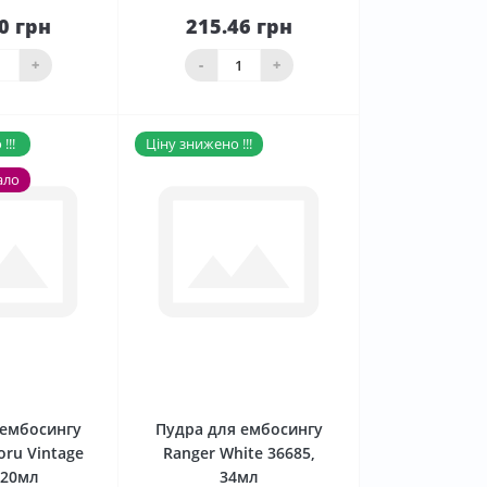
0 грн
215.46 грн
До
До
ика
кошика
+
-
+
!!!
Ціну знижено !!!
ало
0
0
 ембосингу
Пудра для ембосингу
oru Vintage
Ranger White 36685,
r 20мл
34мл