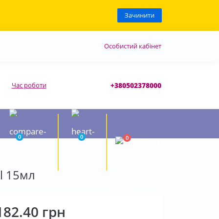
Зачинити
Особистий кабінет
Час роботи
+380502378000
0
0
0
0.00 грн
l 15мл
182.40 грн