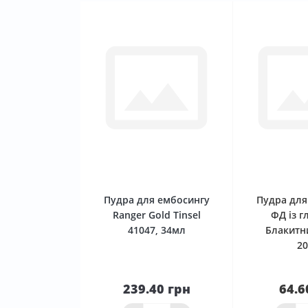
0
Пудра для ембосингу
Пудра для
Ranger Gold Tinsel
ФД із г
41047, 34мл
Блакитн
2
239.40 грн
64.6
До
кошика
Нема в 