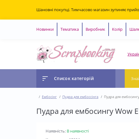
Шановні покупці. Тимчасово магазин зупиняє прий
Новинки
Тематика
Виробник
Колір
Шале
Украї
Список категорій
Ембосінг
Пудра для ембоссінга
Пудра для ембосингу
Пудра для ембосингу Wow Em
Наявність:
В наявності