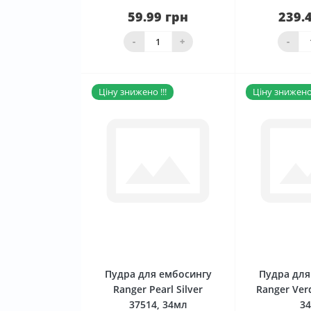
59.99 грн
239.
Нема в наявності
Нема в 
-
+
-
Ціну знижено !!!
Ціну знижено 
0
Пудра для ембосингу
Пудра для
Ranger Pearl Silver
Ranger Verd
37514, 34мл
3