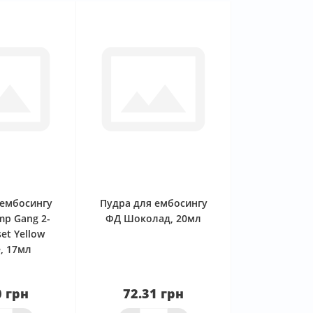
0
0
 ембосингу
Пудра для ембосингу
mp Gang 2-
ФД Шоколад, 20мл
et Yellow
, 17мл
0 грн
72.31 грн
аявності
Нема в наявності