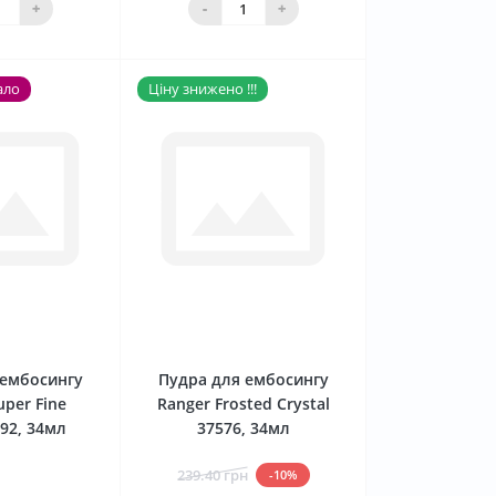
+
-
+
ало
Ціну знижено !!!
0
0
 ембосингу
Пудра для ембосингу
uper Fine
Ranger Frosted Crystal
392, 34мл
37576, 34мл
239.40 грн
-10%