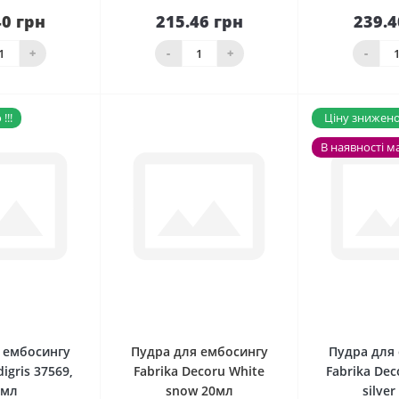
40 грн
215.46 грн
239.4
До
наявності
кошика
кош
+
-
+
-
!!!
Ціну знижено 
В наявності м
0
0
 ембосингу
Пудра для ембосингу
Пудра для
igris 37569,
Fabrika Decoru White
Fabrika Dec
4мл
snow 20мл
silve