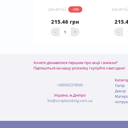
239.40 грн
239.40 гр
-10%
215.46 грн
215.
До
кошика
ко
-
+
-
Хочете дізнаватися першим про акції і знижки?
Підпишіться на нашу розсилку і купуйте з вигодою!
Категор
+380502378000
Папір
Декор
Україна, м.Дніпро
Матері
list@scrapbooking.com.ua
Інстру