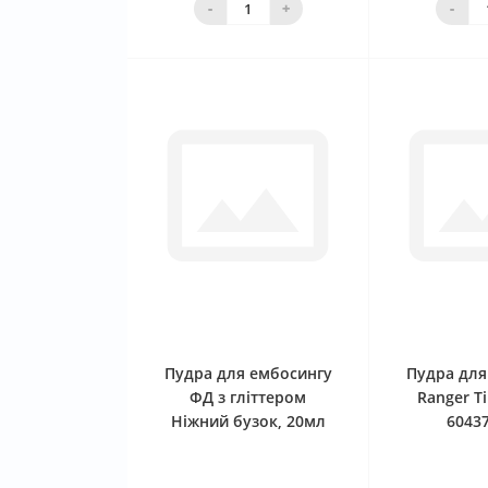
-
+
-
0
Пудра для ембосингу
Пудра для
ФД з гліттером
Ranger Ti
Ніжний бузок, 20мл
60437