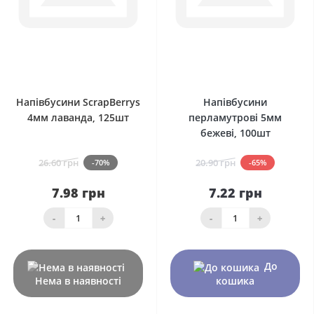
0
0
Напівбусини ScrapBerrys
Напівбусини
4мм лаванда, 125шт
перламутрові 5мм
бежеві, 100шт
26.60 грн
20.90 грн
-70%
-65%
7.98 грн
7.22 грн
-
+
-
+
До
Нема в наявності
кошика