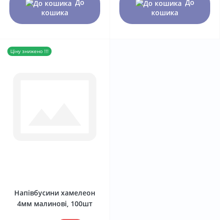
До
До
кошика
кошика
Ціну знижено !!!
0
Напівбусини хамелеон
4мм малинові, 100шт