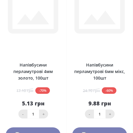
0
0
Напівбусини
Напівбусини
перламутрові 4мм
перламутрові 6мм мікс,
золото, 100шт
100шт
17.10 грн
24.70 грн
-70%
-60%
5.13 грн
9.88 грн
-
+
-
+