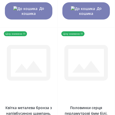
До
До
кошика
кошика
Ціну знижено !!!
Ціну знижено !!!
0
0
Квітка металева бронза з
Половинки серця
напівбусиною шампань,
перламутрові 6мм білі,