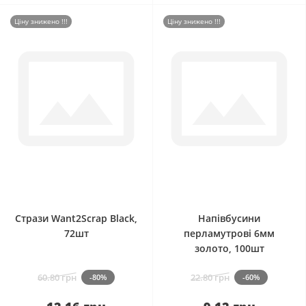
Ціну знижено !!!
Ціну знижено !!!
0
0
Стрази Want2Scrap Black,
Напівбусини
72шт
перламутрові 6мм
золото, 100шт
60.80 грн
22.80 грн
-80%
-60%