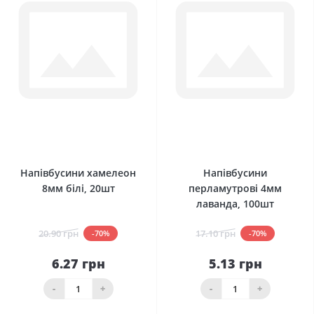
0
0
Напівбусини хамелеон
Напівбусини
8мм білі, 20шт
перламутрові 4мм
лаванда, 100шт
20.90 грн
17.10 грн
-70%
-70%
6.27 грн
5.13 грн
-
+
-
+