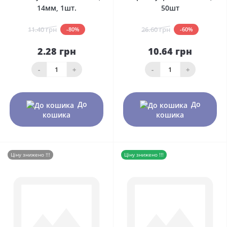
14мм, 1шт.
50шт
11.40 грн
26.60 грн
-80%
-60%
2.28 грн
10.64 грн
-
+
-
+
До
До
кошика
кошика
Ціну знижено !!!
Ціну знижено !!!