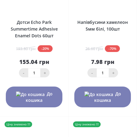
0
0
Дотси Echo Park
Напівбусини хамелеон
Summertime Adhesive
5мм білі, 100шт
Enamel Dots 60шт
193.80 грн
26.60 грн
-20%
-70%
155.04 грн
7.98 грн
-
+
-
+
До
До
кошика
кошика
Ціну знижено !!!
Ціну знижено !!!