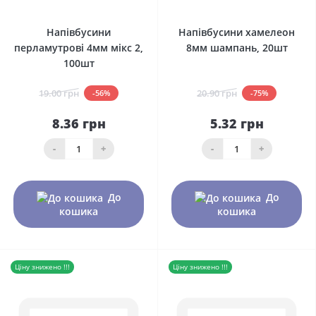
0
0
Напівбусини
Напівбусини хамелеон
перламутрові 4мм мікс 2,
8мм шампань, 20шт
100шт
19.00 грн
20.90 грн
-56%
-75%
8.36 грн
5.32 грн
-
+
-
+
До
До
кошика
кошика
Ціну знижено !!!
Ціну знижено !!!