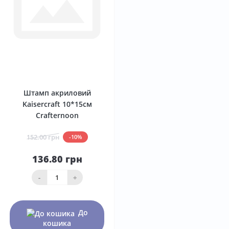
0
Штамп акриловий
Kaisercraft 10*15см
Crafternoon
152.00 грн
-10%
136.80 грн
-
+
До
кошика