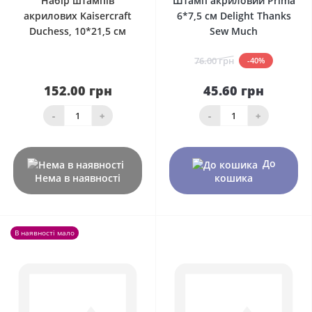
Набір штампів
Штамп акриловий Prima
акрилових Kaisercraft
6*7,5 см Delight Thanks
Duchess, 10*21,5 см
Sew Much
76.00 грн
-40%
152.00 грн
45.60 грн
-
+
-
+
До
Нема в наявності
кошика
В наявності мало