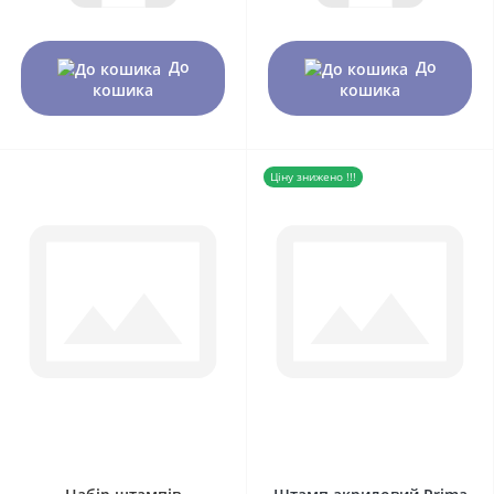
До
До
кошика
кошика
Ціну знижено !!!
0
0