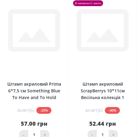
В наявності мало
0
0
Штамп акриловий Prima
Штамп акриловий
6*7,5 см Something Blue
ScrapBerrys 10*11см
To Have and To Hold
Весільна колекція 1
76.00 грн
87.40 грн
-25%
-40%
57.00 грн
52.44 грн
-
+
-
+