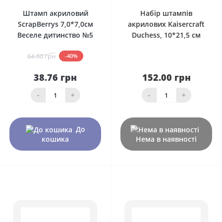
Штамп акриловий
Набір штампів
ScrapBerrys 7,0*7,0см
акрилових Kaisercraft
Веселе дитинство №5
Duchess, 10*21,5 см
64.60 грн
-40%
38.76 грн
152.00 грн
-
+
-
+
До
кошика
Нема в наявності