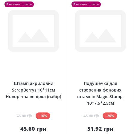
В наявності мало
В наявності мало
0
0
Штамп акриловий
Подушечка для
ScrapBerrys 10*11см
створення фонових
Новорічна вечірка (набір)
штампів Magic Stamp,
10*7.5*2.5см
76.00 грн
45.60 грн
-40%
-30%
45.60 грн
31.92 грн