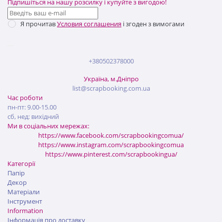
Підпишіться на нашу розсилку і купуйте з вигодою!
Я прочитав
Условия соглашения
і згоден з вимогами
+380502378000
Україна, м.Дніпро
list@scrapbooking.com.ua
Час роботи
пн-пт: 9.00-15.00
сб, нед: вихідний
Ми в соціальних мережах:
https://www.facebook.com/scrapbookingcomua/
https://www.instagram.com/scrapbookingcomua
https://www.pinterest.com/scrapbookingua/
Категорії
Папір
Декор
Матеріали
Інструмент
Information
Інформація про доставку