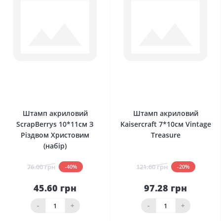
0
0
Штамп акриловий
Штамп акриловий
ScrapBerrys 10*11см З
Kaisercraft 7*10см Vintage
Різдвом Христовим
Treasure
(набір)
76.00 грн
121.60 грн
-40%
-20%
45.60 грн
97.28 грн
-
+
-
+