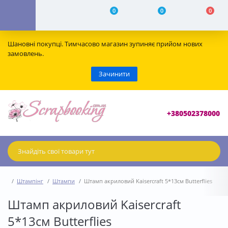
0
0
0
Шановні покупці. Тимчасово магазин зупиняє прийом нових
замовлень.
Зачинити
+380502378000
Штампінг
Штампи
Штамп акриловий Kaisercraft 5*13см Butterflies
Штамп акриловий Kaisercraft
5*13см Butterflies