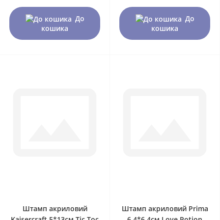
До
До
кошика
кошика
0
0
Штамп акриловий
Штамп акриловий Prima
Kaisercraft 5*13см Tic Toc
6,4*6,4см Love Potion