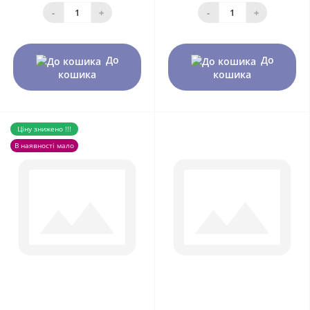
-
+
-
+
До
До
кошика
кошика
Ціну знижено !!!
В наявності мало
0
0