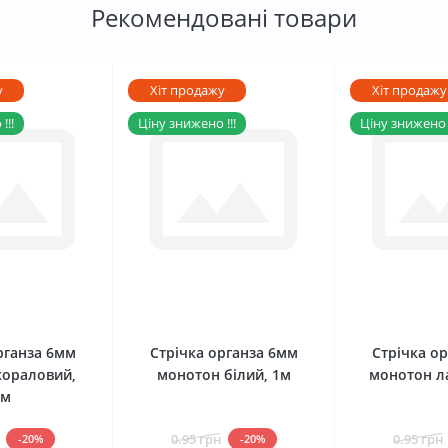
Рекомендовані товари
у
Хіт продажу
Хіт продажу
!!!
Ціну знижено !!!
Ціну знижено !
0
0
рганза 6мм
Стрічка органза 6мм
Стрічка о
кораловий,
монотон білий, 1м
монотон л
1м
0.95 грн
0.95 грн
-20%
-20%