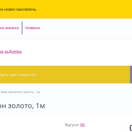
ом нових замовлень.
ні знижки
Новини
на, м.Дніпро
а 6мм монотон золото, 1м
он золото, 1м
Відгуки:
(0)