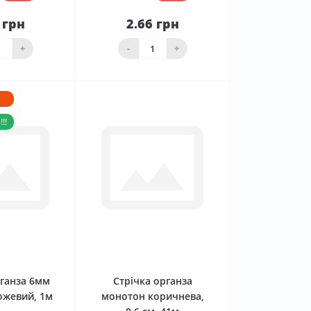
 грн
2.66 грн
До
До
ика
кошика
+
-
+
!!
0
0
рганза 6мм
Стрічка органза
ожевий, 1м
монотон коричнева,