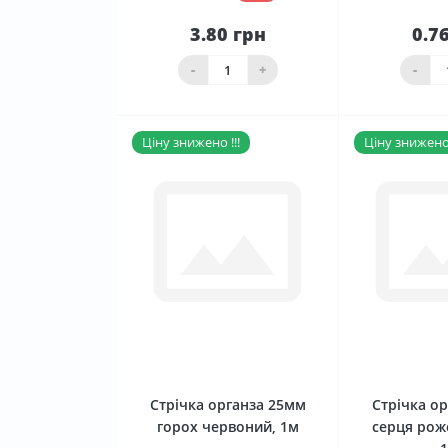
3.80 грн
0.7
До
кошика
ко
-
+
-
Ціну знижено !!!
Ціну знижено 
0
Стрічка органза 25мм
Стрічка о
горох червоний, 1м
серця рож