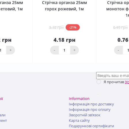
рганза 25мм
Стрічка органза 25мм
Стрічка о
летовий, 1м
горох рожевий, 1м
монотон ф
1
5.32 грн
0.95 грн
-21%
2 грн
4.18 грн
0.76
До
До
шика
кошика
кош
+
-
+
-
Я прочитав
У
ії
Information
Інформація про доставку
Інформація про оплату
али
Зворотній зв’язок
мент
Карта сайту
Подарункові сертифікати