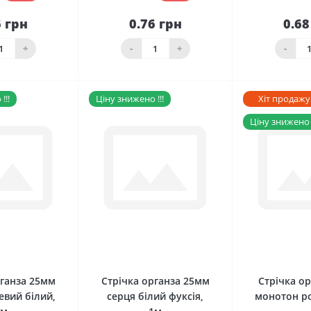
6 грн
0.76 грн
0.68
До
До
шика
кошика
кош
+
-
+
-
!!!
Ціну знижено !!!
Хіт продажу
Ціну знижено !
0
0
рганза 25мм
Стрічка органза 25мм
Стрічка о
евий білий,
серця білий фуксія,
монотон р