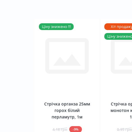
Ціну знижено !!!
Хіт продаж
Ціну знижено 
0
Стрічка органза 25мм
Стрічка о
горох білий
монотон 
перламутр, 1м
4.18 грн
0.95 грн
-9%