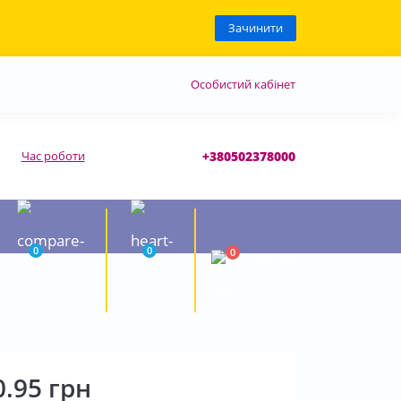
Зачинити
Особистий кабінет
Час роботи
+380502378000
0
0
0
0.00 грн
0.95 грн