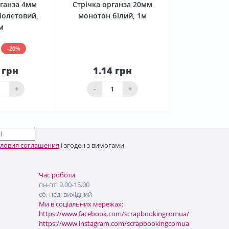
рганза 4мм
Стрічка органза 20мм
іолетовий,
монотон білий, 1м
м
-20%
 грн
1.14 грн
До
До
ика
кошика
+
-
+
словия соглашения
і згоден з вимогами
Час роботи
пн-пт: 9.00-15.00
сб, нед: вихідний
Ми в соціальних мережах:
https://www.facebook.com/scrapbookingcomua/
https://www.instagram.com/scrapbookingcomua