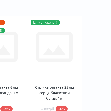
Ціну знижено !!!
!!
0
0
рганза 6мм
Стрічка органза 25мм
аванда, 1м
серця блакитний
білий, 1м
3.80 грн
-28%
-30%