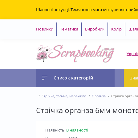
Шановні покупці. Тимчасово магазин зупиняє прий
Новинки
Тематика
Виробник
Колір
Шале
Украї
Список категорій
Стрічка, тасьма, мереживо
Органза
Стрічка органз
Стрічка органза 6мм монот
Наявність:
В наявності