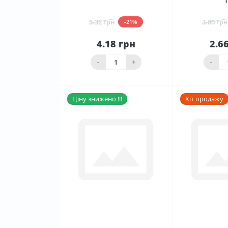
5.32 грн
3.80 грн
-21%
4.18 грн
2.6
До
кошика
ко
-
+
-
Ціну знижено !!!
Хіт продажу
0