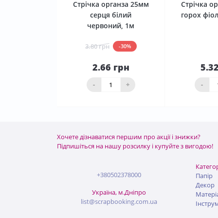
Стрічка органза 25мм
Стрічка о
серця білий
горох фіо
червоний, 1м
3.80 грн
-30%
2.66 грн
5.3
До
кошика
ко
-
+
-
Хочете дізнаватися першим про акції і знижки?
Підпишіться на нашу розсилку і купуйте з вигодою!
Категор
+380502378000
Папір
Декор
Україна, м.Дніпро
Матері
list@scrapbooking.com.ua
Інстру