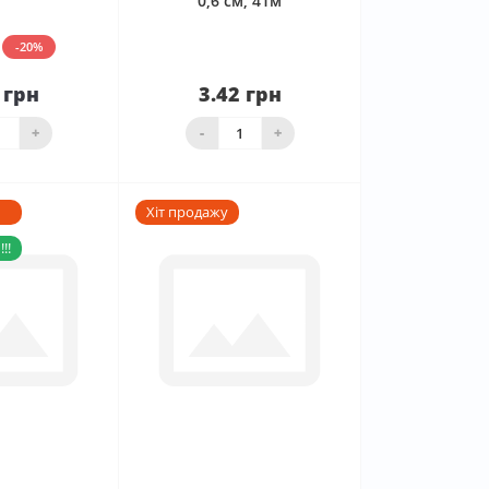
0,6 см, 41м
-20%
 грн
3.42 грн
До
ика
Нема в наявності
+
-
+
Хіт продажу
!!
0
0