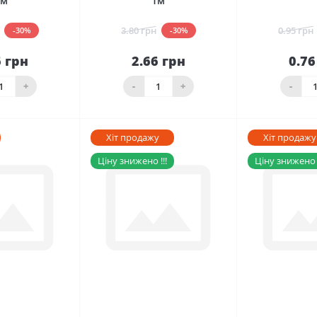
1м
1м
3.80 грн
0.95 грн
-30%
-30%
6 грн
2.66 грн
0.76
До
До
шика
кошика
кош
+
-
+
-
Хіт продажу
Хіт продажу
Ціну знижено !!!
Ціну знижено !
0
0