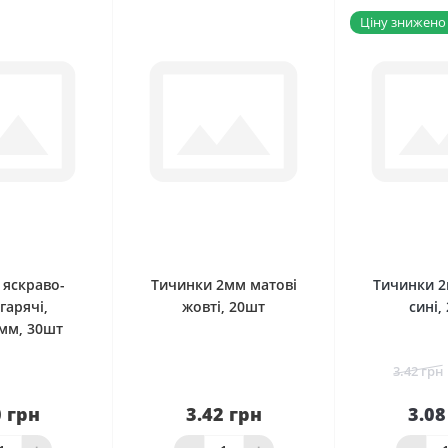
Ціну знижено !
0
0
 яскраво-
Тичинки 2мм матові
Тичинки 2
гарячі,
жовті, 20шт
сині,
5мм, 30шт
3.42 грн
0 грн
3.42 грн
3.08
наявності
Нема в наявності
кош