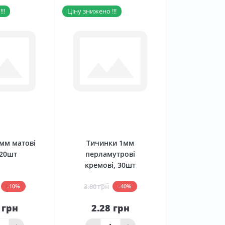
!!
Ціну знижено !!!
0
0
мм матові
Тичинки 1мм
 20шт
перламутрові
кремові, 30шт
3.80 грн
-10%
-40%
 грн
2.28 грн
До
До
ика
кошика