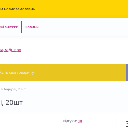
ом нових замовлень.
ні знижки
Новини
на, м.Дніпро
ві бордові, 20шт
і, 20шт
Відгуки:
(0)