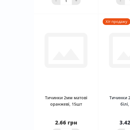
-
+
-
Хіт продажу
0
Тичинки 2мм матові
Тичинки 
оранжеві, 15шт
білі
2.66 грн
3.4