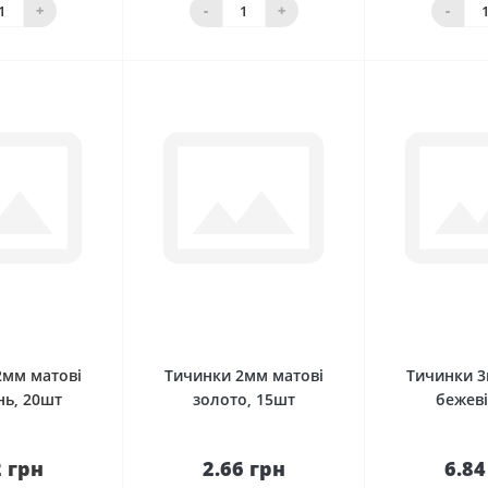
шика
Нема в наявності
Нема в н
+
-
+
-
0
0
2мм матові
Тичинки 2мм матові
Тичинки 3
ь, 20шт
золото, 15шт
бежеві
2 грн
2.66 грн
6.84
До