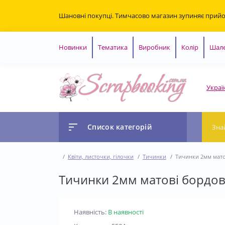
Шановні покупці. Тимчасово магазин зупиняє прий
Новинки
Тематика
Виробник
Колір
Шале
Украї
Список категорій
Квіти, листочки, гілочки
Тичинки
Тичинки 2мм мато
Тичинки 2мм матові бордов
Наявність:
В наявності