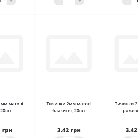
+
-
+
-
0
0
2мм матові
Тичинки 2мм матові
Тичинки 2
, 20шт
блакитні, 20шт
рожеві
2 грн
3.42 грн
3.42
До