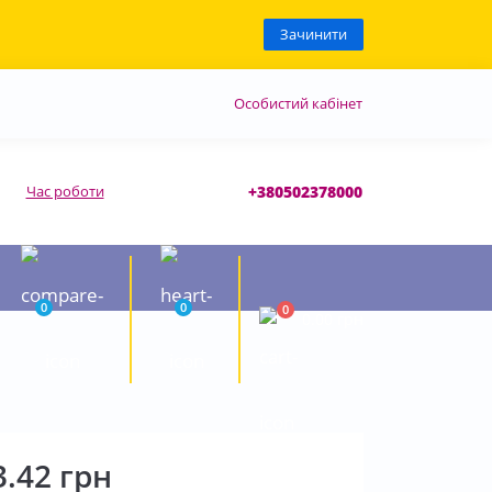
Зачинити
Особистий кабінет
Час роботи
+380502378000
0
0
0
0.00 грн
3.42 грн