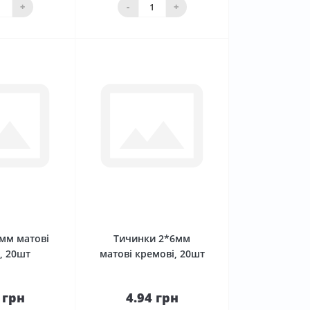
аявності
кошика
+
-
+
0
0
мм матові
Тичинки 2*6мм
, 20шт
матові кремові, 20шт
 грн
4.94 грн
До
До