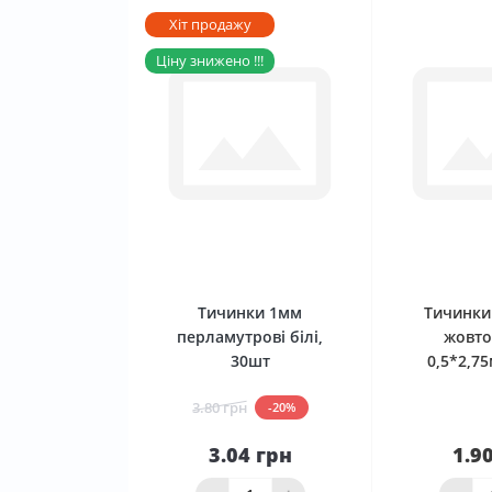
Хіт продажу
Ціну знижено !!!
0
Тичинки 1мм
Тичинки
перламутрові білі,
жовто
30шт
0,5*2,7
3.80 грн
-20%
3.04 грн
1.9
До
кошика
Нема в 