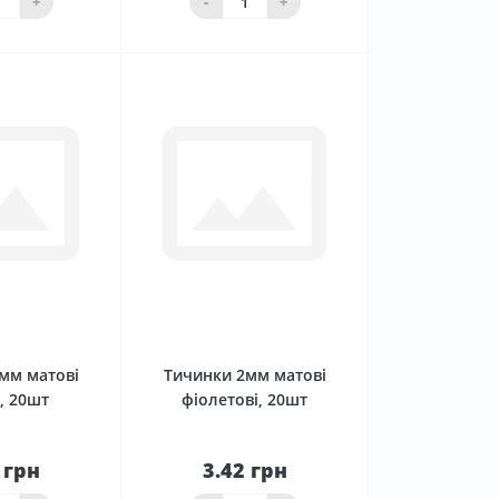
+
-
+
0
0
мм матові
Тичинки 2мм матові
, 20шт
фіолетові, 20шт
 грн
3.42 грн
До