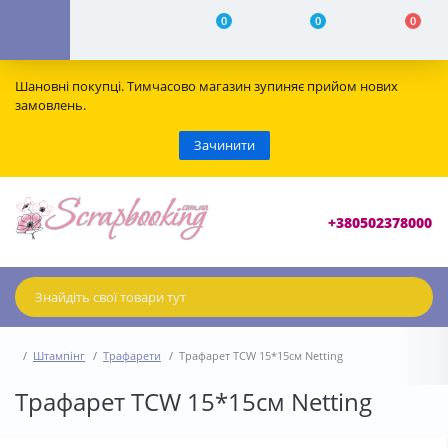
0
0
0
Шановні покупці. Тимчасово магазин зупиняє прийом нових
замовлень.
Зачинити
+380502378000
Штампінг
Трафарети
Трафарет TCW 15*15см Netting
Трафарет TCW 15*15см Netting