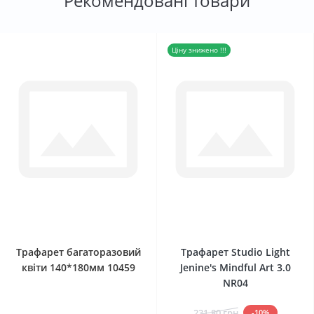
Рекомендовані товари
Ціну знижено !!!
0
0
Трафарет багаторазовий
Трафарет Studio Light
квіти 140*180мм 10459
Jenine's Mindful Art 3.0
NR04
231.80 грн
-10%