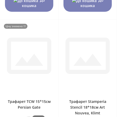
До
До
кошика
кошика
Ціну знижено !!!
0
0
Трафарет TCW 15*15см
Трафарет Stamperia
Persian Gate
Stencil 18*18см Art
Nouvea, Klimt