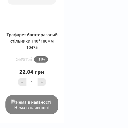
0
Трафарет багаторазовий
стільники 140*180мм
10475
24.70 грн
-11%
22.04 грн
-
+
Нема в наявності