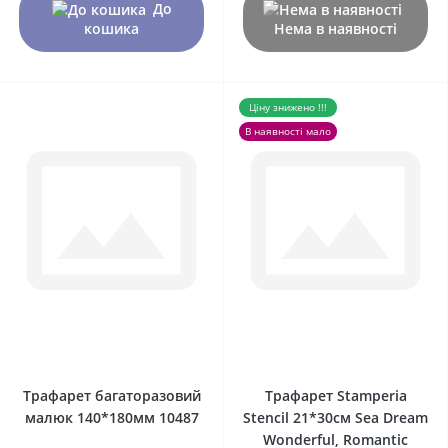
До
кошика
Нема в наявності
Ціну знижено !!!
В наявності мало
0
0
Трафарет багаторазовий
Трафарет Stamperia
малюк 140*180мм 10487
Stencil 21*30см Sea Dream
Wonderful, Romantic