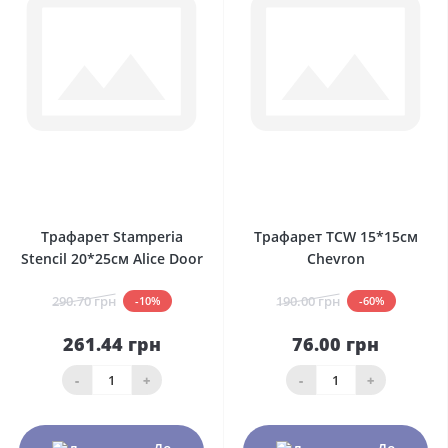
0
0
Трафарет Stamperia
Трафарет TCW 15*15см
Stencil 20*25см Alice Door
Chevron
290.70 грн
190.00 грн
-10%
-60%
261.44 грн
76.00 грн
-
+
-
+