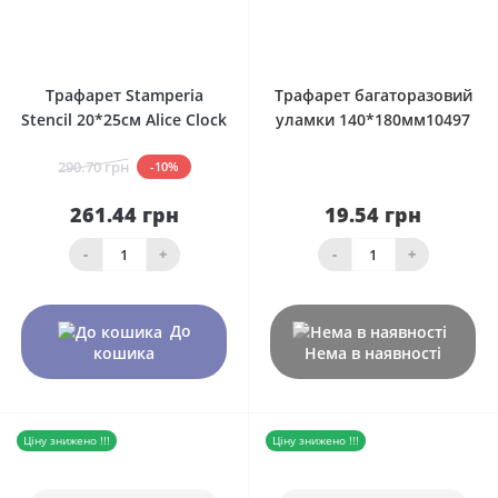
0
0
Трафарет Stamperia
Трафарет багаторазовий
Stencil 20*25см Alice Clock
уламки 140*180мм10497
290.70 грн
-10%
261.44 грн
19.54 грн
-
+
-
+
До
кошика
Нема в наявності
Ціну знижено !!!
Ціну знижено !!!