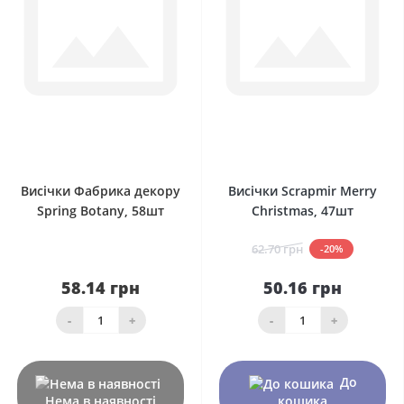
0
0
Висічки Фабрика декору
Висічки Scrapmir Merry
Spring Botany, 58шт
Christmas, 47шт
62.70 грн
-20%
58.14 грн
50.16 грн
-
+
-
+
До
Нема в наявності
кошика