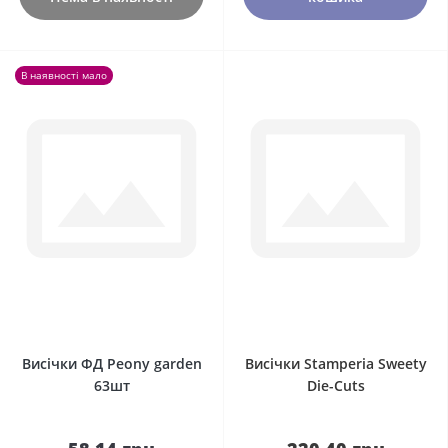
В наявності мало
0
0
Висічки ФД Peony garden
Висічки Stamperia Sweety
63шт
Die-Cuts