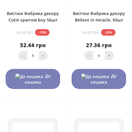
0
0
Висічки Фабрика декору
Висічки Фабрика декору
Cutie sparrow boy 56шт
Believe in miracle, 50шт
58.14 грн
34.20 грн
-10%
-20%
52.44 грн
27.36 грн
-
+
-
+
До
До
кошика
кошика