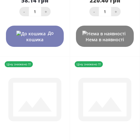
58.14 грн
220.40 грн
-
+
-
+
До
кошика
Нема в наявності
Ціну знижено !!!
Ціну знижено !!!