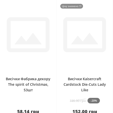
Ціну знижено !!!
0
0
Висічки Фабрика декору
Висічки Kaisercraft
The spirit of Christmas,
Cardstock Die-Cuts Lady
53шт
Like
190.00 грн
-20%
58.14 грн
152.00 грн