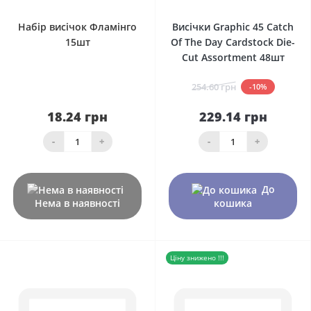
Набір висічок Фламінго
Висічки Graphic 45 Catch
15шт
Of The Day Cardstock Die-
Cut Assortment 48шт
254.60 грн
-10%
18.24 грн
229.14 грн
-
+
-
+
До
Нема в наявності
кошика
Ціну знижено !!!