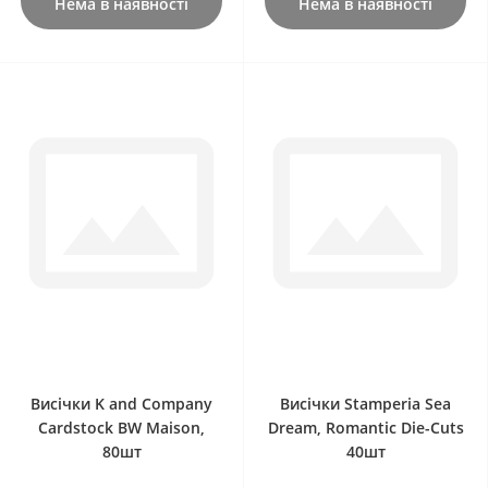
Нема в наявності
Нема в наявності
0
0
Висічки K and Company
Висічки Stamperia Sea
Cardstock BW Maison,
Dream, Romantic Die-Cuts
80шт
40шт