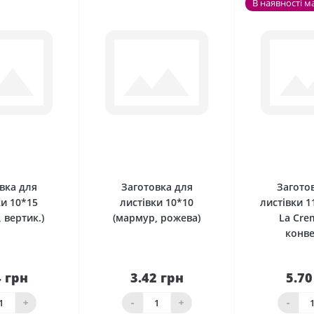
В наявності м
0
0
вка для
Заготовка для
Загото
ки 10*15
листівки 10*10
листівки 
 вертик.)
(мармур, рожева)
La Cre
конв
4 грн
3.42 грн
5.70
До
До
шика
кошика
кош
+
-
+
-