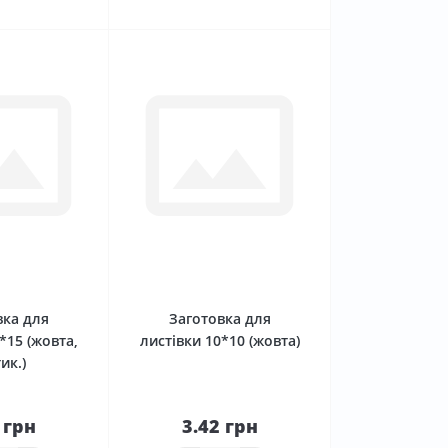
0
0
вка для
Заготовка для
*15 (жовта,
листівки 10*10 (жовта)
ик.)
 грн
3.42 грн
До
До