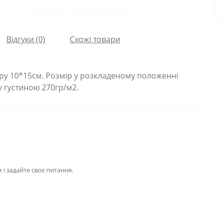
Відгуки (0)
Схожі товари
ору 10*15см. Розмір у розкладеному положенні
у густиною 270гр/м2.
і задайте своє питання.