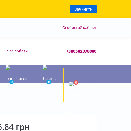
Зачинити
Особистий кабінет
Час роботи
+380502378000
0
0
0
0.00 грн
6.84 грн