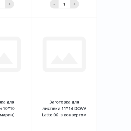
ика
кошика
+
-
+
0
0
вка для
Заготовка для
и 10*10
листівки 11*14 DCWV
амарин)
Latte 06 із конвертом