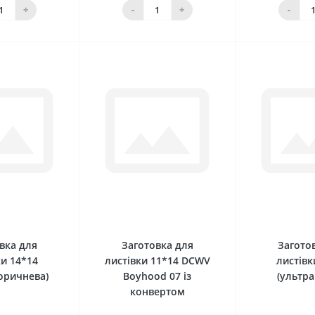
шика
кошика
кош
+
-
+
-
0
0
вка для
Заготовка для
Загото
ки 14*14
листівки 11*14 DCWV
листівк
оричнева)
Boyhood 07 із
(ультр
конвертом