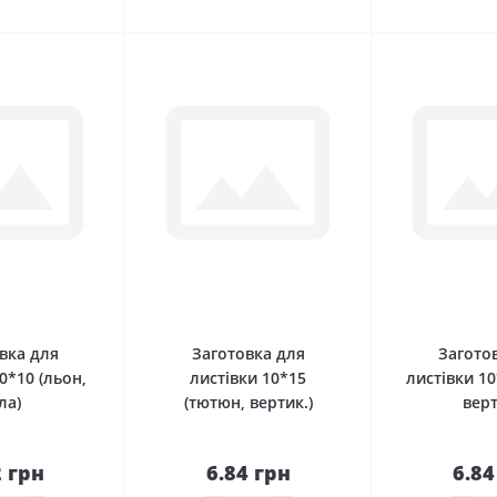
0
0
вка для
Заготовка для
Загото
0*10 (льон,
листівки 10*15
листівки 10
ла)
(тютюн, вертик.)
верт
2 грн
6.84 грн
6.84
До
До