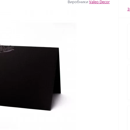
Виробники
Valeo Decor
З