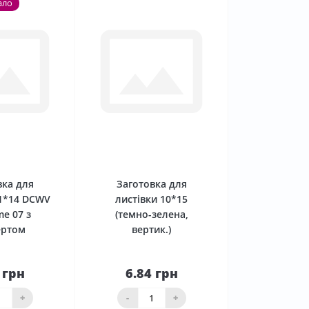
ало
0
0
вка для
Заготовка для
11*14 DCWV
листівки 10*15
me 07 з
(темно-зелена,
ертом
вертик.)
 грн
6.84 грн
До
До
ика
кошика
+
-
+