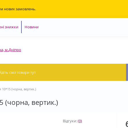
ом нових замовлень.
ні знижки
Новини
на, м.Дніпро
и 10*15 (чорна, вертик.)
5 (чорна, вертик.)
Відгуки:
(0)