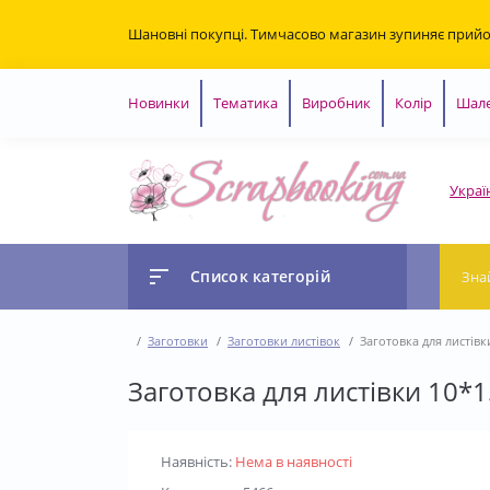
Шановні покупці. Тимчасово магазин зупиняє прий
Новинки
Тематика
Виробник
Колір
Шале
Украї
Список категорій
Заготовки
Заготовки листівок
Заготовка для листівк
Заготовка для листівки 10*1
Наявність:
Нема в наявності