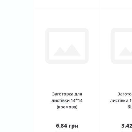
0
Заготовка для
Загото
листівки 14*14
листівки 1
(кремова)
бі
6.84 грн
3.4
До