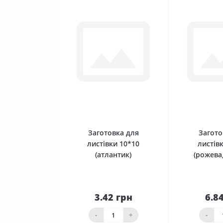
0
Заготовка для
Загото
листівки 10*10
листів
(атлантик)
(рожева,
3.42 грн
6.8
До
кошика
ко
-
+
-