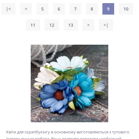
|<
<
5
6
7
8
9
10
11
12
13
>
>|
Квіти для скрапбукінгу в основному виготовляються з тутового
паперу ручної роботи. Вона дозволяє передати необхідний