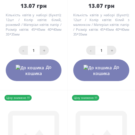
13.07 грн
13.07 грн
Кількість квітів у наборі (букеті):
Кількість квітів у наборі (букеті):
12шт
Колір квітів:
білий,
12шт
Колір квітів:
білий з
рожевий
Матеріал квітів:
папір
малюнком
Матеріал квітів:
папір
Розмір квітів:
45*45мм 40*40мм
Розмір квітів:
45*45мм 40*40мм
35*35мм
35*35мм
-
+
-
+
До
До
кошика
кошика
Ціну знижено !!!
Ціну знижено !!!