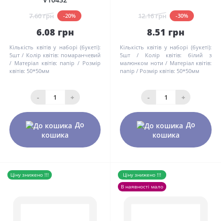
7.60 грн
12.16 грн
-20%
-30%
6.08 грн
8.51 грн
Кількість квітів у наборі (букеті):
Кількість квітів у наборі (букеті):
5шт
Колір квітів:
помаранчевий
5шт
Колір квітів:
білий з
Матеріал квітів:
папір
Розмір
малюнком ноти
Матеріал квітів:
квітів:
50*50мм
папір
Розмір квітів:
50*50мм
-
+
-
+
До
До
кошика
кошика
Ціну знижено !!!
Ціну знижено !!!
В наявності мало