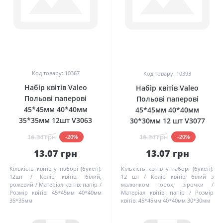
0
0
Код товару: 10367
Код товару: 10393
Набір квітів Valeo
Набір квітів Valeo
Польові паперові
Польові паперові
45*45мм 40*40мм
45*45мм 40*40мм
35*35мм 12шт V3063
30*30мм 12 шт V3077
16.34 грн
16.34 грн
-20%
-20%
13.07 грн
13.07 грн
Кількість квітів у наборі (букеті):
Кількість квітів у наборі (букеті):
12шт
Колір квітів:
білий,
12 шт
Колір квітів:
білий з
рожевий
Матеріал квітів:
папір
малюнком горох, зірочки
Розмір квітів:
45*45мм 40*40мм
Матеріал квітів:
папір
Розмір
35*35мм
квітів:
45*45мм 40*40мм 30*30мм