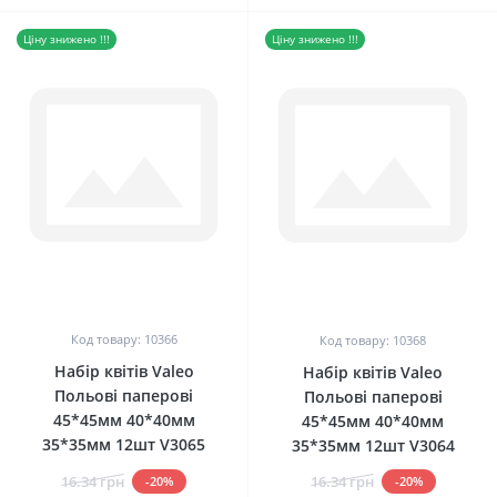
Ціну знижено !!!
Ціну знижено !!!
0
0
Код товару: 10366
Код товару: 10368
Набір квітів Valeo
Набір квітів Valeo
Польові паперові
Польові паперові
45*45мм 40*40мм
45*45мм 40*40мм
35*35мм 12шт V3065
35*35мм 12шт V3064
16.34 грн
16.34 грн
-20%
-20%