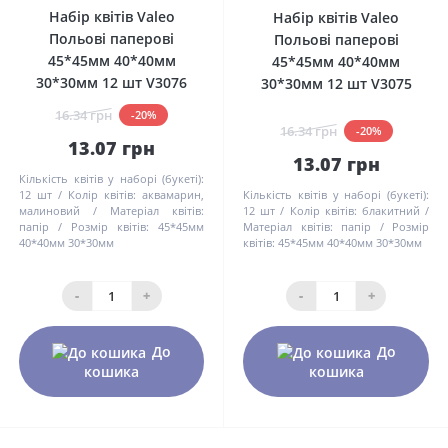
Набір квітів Valeo
Набір квітів Valeo
Польові паперові
Польові паперові
45*45мм 40*40мм
45*45мм 40*40мм
30*30мм 12 шт V3076
30*30мм 12 шт V3075
16.34 грн
-20%
16.34 грн
-20%
13.07 грн
13.07 грн
Кількість квітів у наборі (букеті):
12 шт
Колір квітів:
аквамарин,
Кількість квітів у наборі (букеті):
малиновий
Матеріал квітів:
12 шт
Колір квітів:
блакитний
папір
Розмір квітів:
45*45мм
Матеріал квітів:
папір
Розмір
40*40мм 30*30мм
квітів:
45*45мм 40*40мм 30*30мм
-
+
-
+
До
До
кошика
кошика