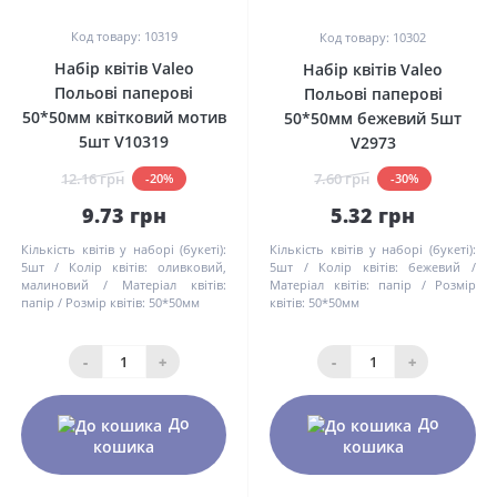
Код товару: 10319
Код товару: 10302
Набір квітів Valeo
Набір квітів Valeo
Польові паперові
Польові паперові
50*50мм квітковий мотив
50*50мм бежевий 5шт
5шт V10319
V2973
12.16 грн
7.60 грн
-20%
-30%
9.73 грн
5.32 грн
Кількість квітів у наборі (букеті):
Кількість квітів у наборі (букеті):
5шт
Колір квітів:
оливковий,
5шт
Колір квітів:
бежевий
малиновий
Матеріал квітів:
Матеріал квітів:
папір
Розмір
папір
Розмір квітів:
50*50мм
квітів:
50*50мм
-
+
-
+
До
До
кошика
кошика