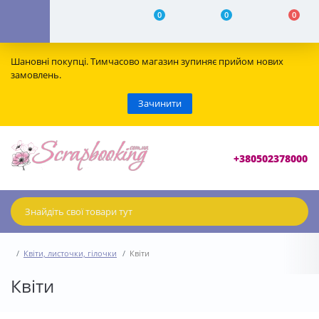
0
0
0
Шановні покупці. Тимчасово магазин зупиняє прийом нових
замовлень.
Зачинити
+380502378000
Квіти, листочки, гілочки
Квіти
Квіти