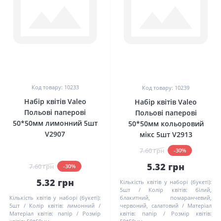
0
0
Код товару: 10233
Код товару: 10239
Набір квітів Valeo
Набір квітів Valeo
Польові паперові
Польові паперові
50*50мм лимонний 5шт
50*50мм кольоровий
V2907
мікс 5шт V2913
7.60 грн
-30%
5.32 грн
7.60 грн
-30%
5.32 грн
Кількість квітів у наборі (букеті):
5шт
Колір квітів:
білий,
Кількість квітів у наборі (букеті):
блакитний, помаранчевий,
5шт
Колір квітів:
лимонний
червоний, салатовий
Матеріал
Матеріал квітів:
папір
Розмір
квітів:
папір
Розмір квітів: