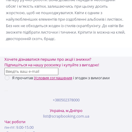
обсяг і м'якість квітки, залишаючись при цьому досить
жорсткою, щоб не пошкоджуватися. Квіти є одним з
найулюбленіших елементів при оздобленні альбомів і листівок.
Без них не обходиться жоден із стилів скрапбукінгу. До квітів Ви
зможете підібрати листочки і тичинки. Кріпити їх можна на клей,
двосторонній скотч, брадс.
Хочете дізнаватися першим про акції і знижки?
Підпишіться на нашу розсилку і купуйте з вигодою!
Я прочитав
Условия соглашения
і згоден з вимогами
+380502378000
Україна, м.Дніпро
list@scrapbooking.com.ua
Час роботи
пн-пт: 9.00-15.00