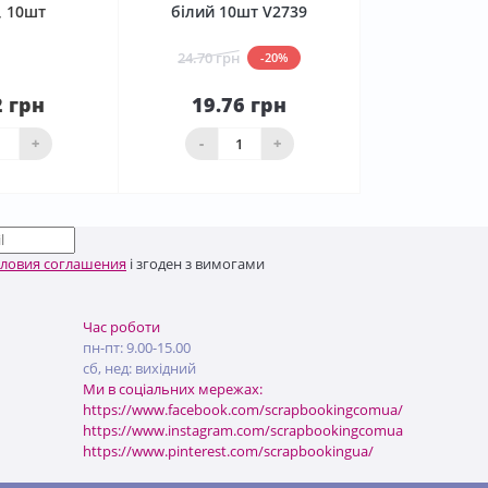
, 10шт
білий 10шт V2739
24.70 грн
-20%
2 грн
19.76 грн
До
аявності
кошика
+
-
+
словия соглашения
і згоден з вимогами
Час роботи
пн-пт: 9.00-15.00
сб, нед: вихідний
Ми в соціальних мережах:
https://www.facebook.com/scrapbookingcomua/
https://www.instagram.com/scrapbookingcomua
https://www.pinterest.com/scrapbookingua/