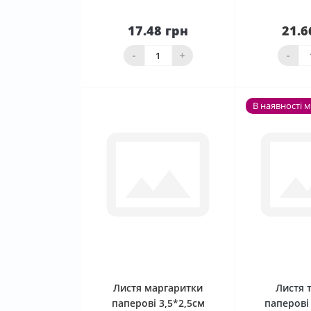
17.48 грн
21.6
До
кошика
Нема в 
-
+
-
В наявності 
0
Листя маргаритки
Листя 
паперові 3,5*2,5см
паперові 