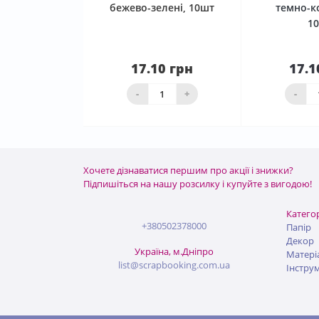
бежево-зелені, 10шт
темно-к
1
17.10 грн
17.1
Нема в наявності
ко
-
+
-
Хочете дізнаватися першим про акції і знижки?
Підпишіться на нашу розсилку і купуйте з вигодою!
Категор
+380502378000
Папір
Декор
Україна, м.Дніпро
Матері
list@scrapbooking.com.ua
Інстру