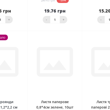
24.70 грн
-20%
6 грн
19.76 грн
15.2
До
наявності
кошика
Нема в н
+
-
+
-
мало
0
0
троянди
Листя паперове
Листя 
1,2*2,2 см
0,8*4см зелене, 10шт
паперові 2