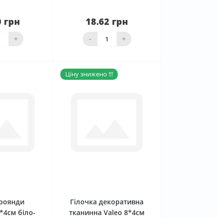
0 грн
18.62 грн
аявності
Нема в наявності
+
-
+
Ціну знижено !!!
0
0
троянди
Гілочка декоративна
*4см біло-
тканинна Valeo 8*4см