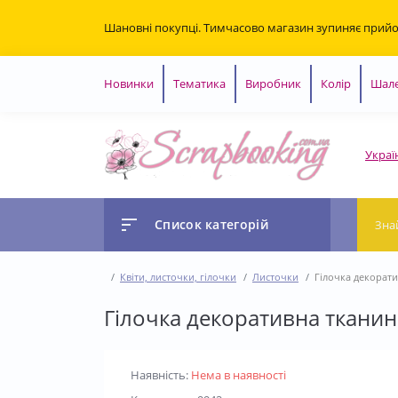
Шановні покупці. Тимчасово магазин зупиняє прий
Новинки
Тематика
Виробник
Колір
Шале
Украї
Список категорій
Квіти, листочки, гілочки
Листочки
Гілочка декорат
Гілочка декоративна ткани
Наявність:
Нема в наявності