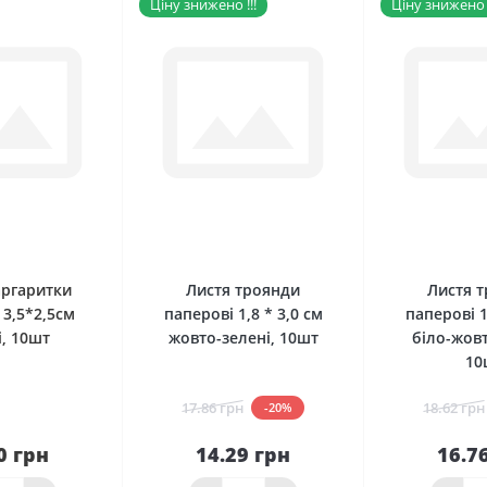
Ціну знижено !!!
Ціну знижено !
0
0
аргаритки
Листя троянди
Листя 
 3,5*2,5см
паперові 1,8 * 3,0 см
паперові 1
і, 10шт
жовто-зелені, 10шт
біло-жовт
10
17.86 грн
18.62 грн
-20%
0 грн
14.29 грн
16.7
До
наявності
кошика
кош