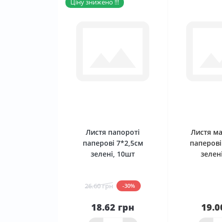
Ціну знижено !!!
0
Листя папороті
Листя м
паперові 7*2,5см
паперові
зелені, 10шт
зелен
26.60 грн
-30%
18.62 грн
19.0
До
кошика
Нема в 