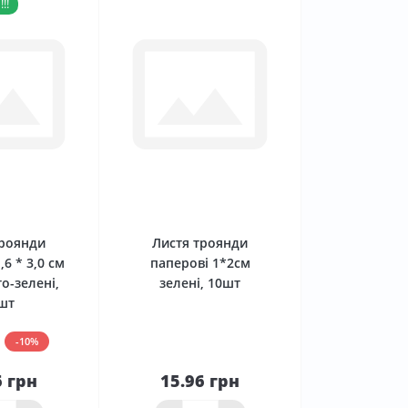
!!
0
0
троянди
Листя троянди
,6 * 3,0 см
паперові 1*2см
о-зелені,
зелені, 10шт
шт
-10%
6 грн
15.96 грн
До
До
ика
кошика