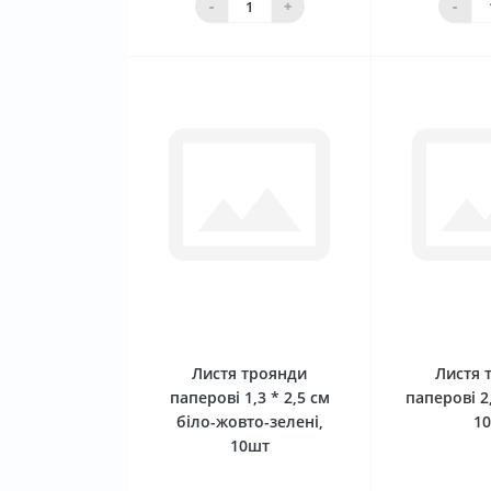
-
+
-
0
Листя троянди
Листя 
паперові 1,3 * 2,5 см
паперові 2
біло-жовто-зелені,
1
10шт