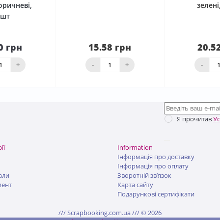
оричневі,
зелені
0шт
0 грн
15.58 грн
20.5
До
шика
Нема в наявності
Нема в н
+
-
+
-
Я прочитав
У
ії
Information
Інформація про доставку
Інформація про оплату
али
Зворотній зв’язок
мент
Карта сайту
Подарункові сертифікати
/// Scrapbooking.com.ua /// © 2026