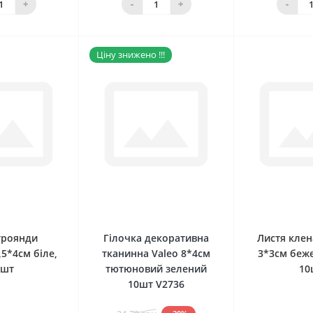
+
-
+
-
Ціну знижено !!!
0
0
троянди
Гілочка декоративна
Листя клен
,5*4см біле,
тканинна Valeo 8*4см
3*3см беже
0шт
тютюновий зелений
10
10шт V2736