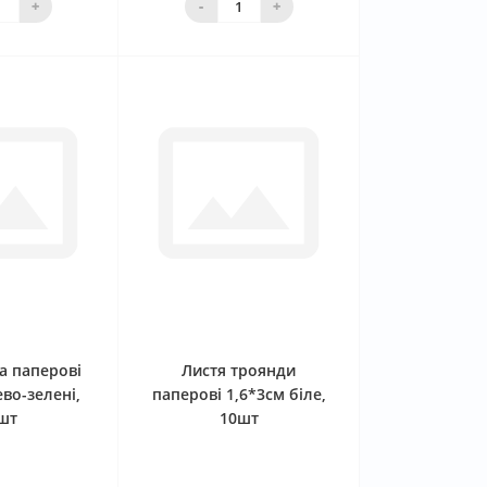
+
-
+
0
0
а паперові
Листя троянди
во-зелені,
паперові 1,6*3см біле,
шт
10шт