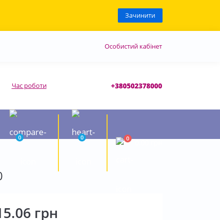
Зачинити
Особистий кабінет
Час роботи
+380502378000
0
0
0
0.00 грн
0
15.06 грн