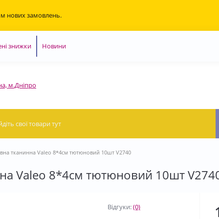
ом нових замовлень.
ні знижки
Новини
на, м.Дніпро
ивна тканинна Valeo 8*4см тютюновий 10шт V2740
нна Valeo 8*4см тютюновий 10шт V274
Відгуки:
(0)