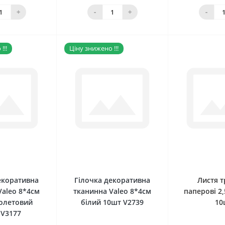
наявності
Нема в наявності
кош
+
-
+
-
!!!
Ціну знижено !!!
0
0
екоративна
Гілочка декоративна
Листя 
Valeo 8*4см
тканинна Valeo 8*4см
паперові 2,
іолетовий
білий 10шт V2739
10
 V3177