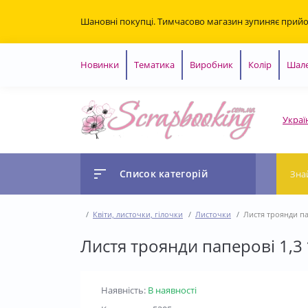
Шановні покупці. Тимчасово магазин зупиняє прий
Новинки
Тематика
Виробник
Колір
Шале
Украї
Список категорій
Квіти, листочки, гілочки
Листочки
Листя троянди пап
Листя троянди паперові 1,3 
Наявність:
В наявності