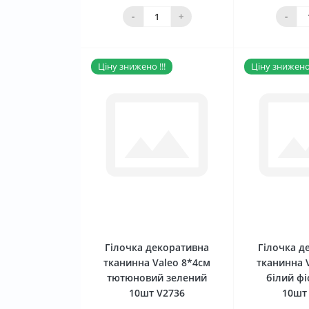
Нема в наявності
Нема в 
-
+
-
Ціну знижено !!!
Ціну знижено 
0
Гілочка декоративна
Гілочка д
тканинна Valeo 8*4см
тканинна 
тютюновий зелений
білий ф
10шт V2736
10шт