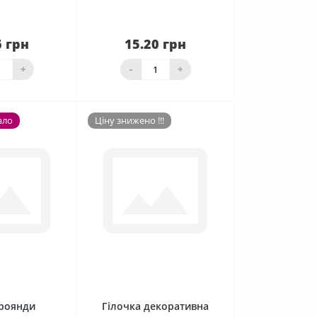
6 грн
15.20 грн
аявності
Нема в наявності
+
-
+
ало
Ціну знижено !!!
0
0
троянди
Гілочка декоративна