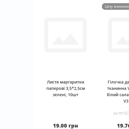
Ціну знижено 
0
Листя маргаритки
Гілочка д
паперові 3,5*2,5см
тканинна 
зелені, 10шт
білий сал
V3
24.70 гр
19.00 грн
19.7