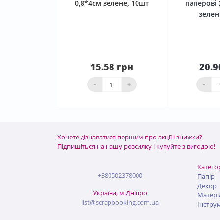
0,8*4см зелене, 10шт
паперові 2
зелен
15.58 грн
20.9
Нема в наявності
ко
-
+
-
Хочете дізнаватися першим про акції і знижки?
Підпишіться на нашу розсилку і купуйте з вигодою!
Категор
+380502378000
Папір
Декор
Україна, м.Дніпро
Матері
list@scrapbooking.com.ua
Інстру