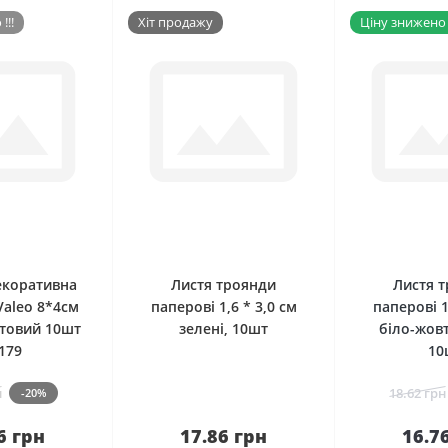
!!!
Хіт продажу
Ціну знижено !
0
0
екоративна
Листя троянди
Листя 
Valeo 8*4см
паперові 1,6 * 3,0 см
паперові 1
атовий 10шт
зелені, 10шт
біло-жовт
179
10
н
18.62 грн
-20%
6 грн
17.86 грн
16.7