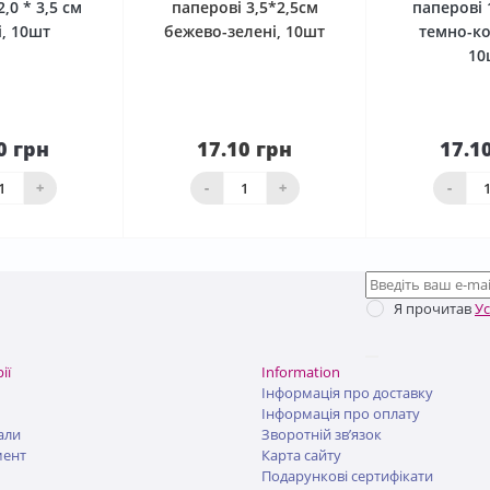
,0 * 3,5 см
паперові 3,5*2,5см
паперові 
і, 10шт
бежево-зелені, 10шт
темно-ко
10
0 грн
17.10 грн
17.1
До
шика
Нема в наявності
кош
+
-
+
-
Я прочитав
У
ії
Information
Інформація про доставку
Інформація про оплату
али
Зворотній зв’язок
мент
Карта сайту
Подарункові сертифікати