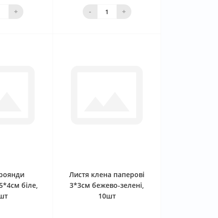
ика
кошика
+
-
+
0
0
троянди
Листя клена паперові
5*4см біле,
3*3см бежево-зелені,
шт
10шт