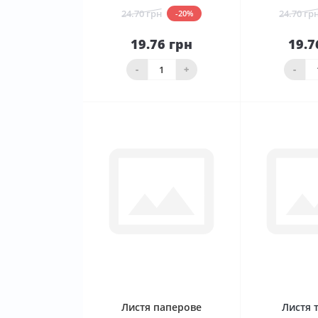
24.70 грн
24.70 гр
-20%
19.76 грн
19.7
До
кошика
ко
-
+
-
0
Листя паперове
Листя 