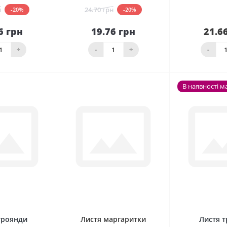
н
24.70 грн
-20%
-20%
6 грн
19.76 грн
21.6
До
До
шика
кошика
Нема в н
+
-
+
-
В наявності м
0
0
троянди
Листя маргаритки
Листя 