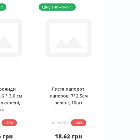
!!
Ціну знижено !!!
0
0
троянди
Листя папороті
,6 * 3,0 см
паперові 7*2,5см
о-зелені,
зелені, 10шт
шт
26.60 грн
-10%
-30%
6 грн
18.62 грн
До
До