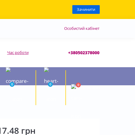
Зачинити
Особистий кабінет
Час роботи
+380502378000
0
0
0
0.00 грн
17.48 грн