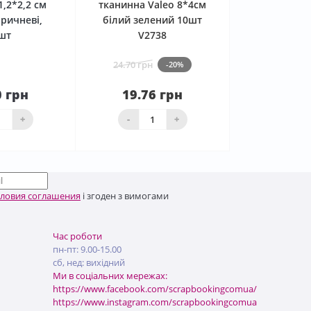
1,2*2,2 см
тканинна Valeo 8*4см
ричневі,
білий зелений 10шт
шт
V2738
24.70 грн
-20%
0 грн
19.76 грн
До
ика
Нема в наявності
+
-
+
словия соглашения
і згоден з вимогами
Час роботи
пн-пт: 9.00-15.00
сб, нед: вихідний
Ми в соціальних мережах:
https://www.facebook.com/scrapbookingcomua/
https://www.instagram.com/scrapbookingcomua