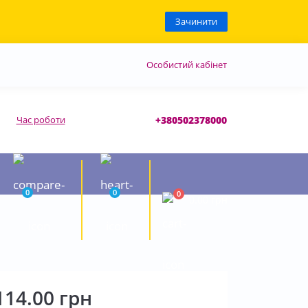
Зачинити
Особистий кабінет
Час роботи
+380502378000
0
0
0
0.00 грн
114.00 грн