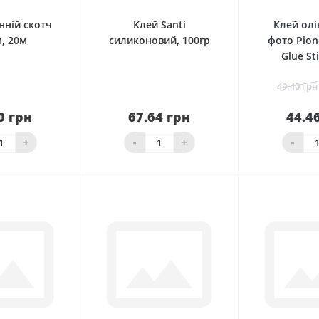
нній скотч
Клей Santi
Клей олі
, 20м
силиконовий, 100гр
фото Pion
Glue St
49.40 грн
0 грн
67.64 грн
44.4
наявності
Нема в наявності
кош
+
-
+
-