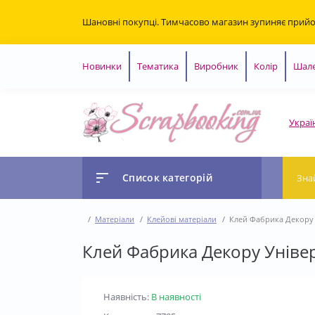
Шановні покупці. Тимчасово магазин зупиняє прий
Новинки
Тематика
Виробник
Колір
Шале
Украї
Список категорій
Матеріали
Клейові матеріали
Клей Фабрика Декору 
Клей Фабрика Декору Уніве
Наявність:
В наявності