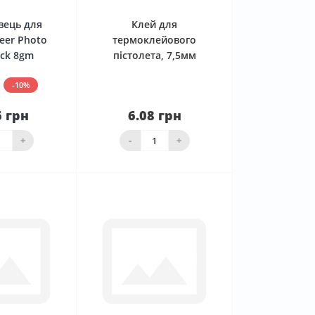
вець для
Клей для
eer Photo
термоклейового
ick 8gm
пістолета, 7,5мм
-10%
6 грн
6.08 грн
До
ика
Нема в наявності
+
-
+