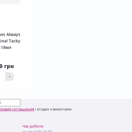
0
nes Always
inal Tacky
 118мл
0 грн
До
ика
+
словия соглашения
і згоден з вимогами
Час роботи
пн-пт: 9.00-15.00