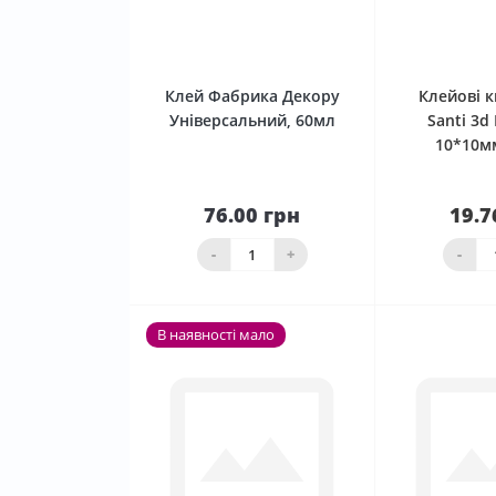
0
Клей Фабрика Декору
Клейові 
Універсальний, 60мл
Santi 3d
10*10м
76.00 грн
19.7
До
кошика
Нема в 
-
+
-
В наявності мало