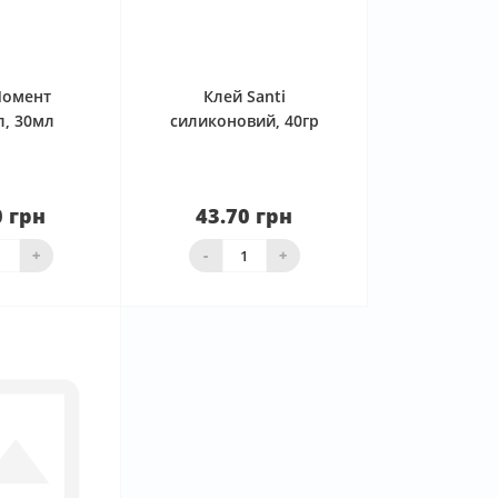
0
0
Момент
Клей Santi
л, 30мл
силиконовий, 40гр
0 грн
43.70 грн
аявності
Нема в наявності
+
-
+