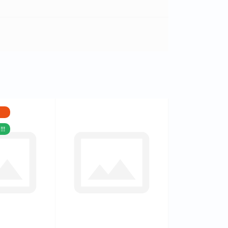
!!
0
0