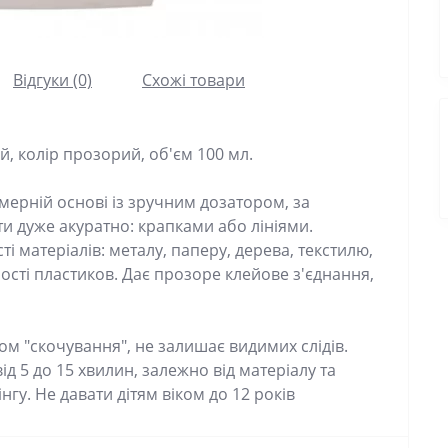
Відгуки (0)
Схожі товари
й, колір прозорий, об'єм 100 мл.
мерній основі із зручним дозатором, за
 дуже акуратно: крапками або лініями.
 матеріалів: металу, паперу, дерева, текстилю,
шості пластиков. Дає прозоре клейове з'єднання,
м "скочування", не залишає видимих ​​слідів.
д 5 до 15 хвилин, залежно від матеріалу та
нгу. Не давати дітям віком до 12 років