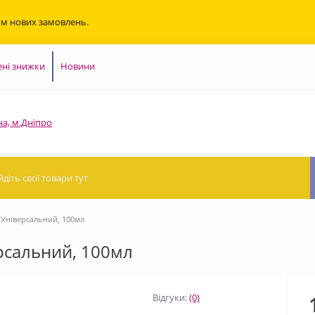
ом нових замовлень.
ні знижки
Новини
на, м.Дніпро
Універсальний, 100мл
рсальний, 100мл
Відгуки:
(0)