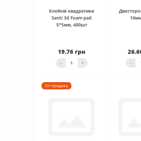
Клейові квадратики
Двосторо
Santi 3d Foam pad
10мм
5*5мм, 400шт
19.76 грн
26.6
Нема в наявності
Нема в 
-
+
-
Хіт продажу