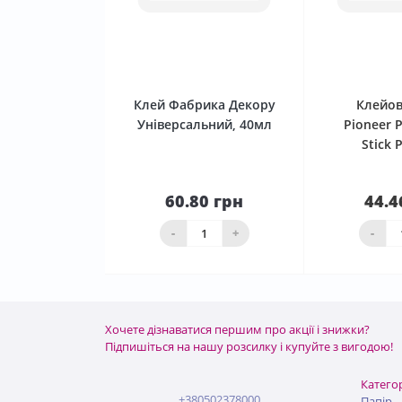
0
Клей Фабрика Декору
Клейов
Універсальний, 40мл
Pioneer 
Stick 
60.80 грн
44.4
До
кошика
Нема в 
-
+
-
Хочете дізнаватися першим про акції і знижки?
Підпишіться на нашу розсилку і купуйте з вигодою!
Категор
+380502378000
Папір