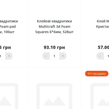
0
0
квадратики
Клейові квадратики
Клей 
 Foam pad
Multicraft 3d Foam
Криста
м, 100шт
Squares 6*6мм, 528шт
6 грн
93.10 грн
57.0
До
наявності
кошика
Нема в н
+
-
+
-
Хіт продажу