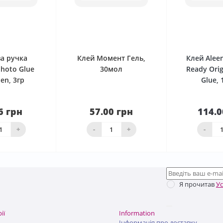
0
0
а ручка
Клей Момент Гель,
Клей Alee
Photo Glue
30мол
Ready Orig
Pen, 3гр
Glue,
6 грн
57.00 грн
114.0
наявності
Нема в наявності
кош
+
-
+
-
Я прочитав
У
ії
Information
Інформація про доставку