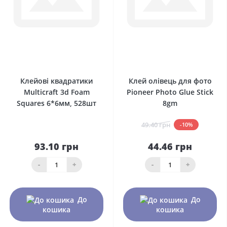
0
0
Клейові квадратики
Клей олівець для фото
Multicraft 3d Foam
Pioneer Photo Glue Stick
Squares 6*6мм, 528шт
8gm
49.40 грн
-10%
93.10 грн
44.46 грн
-
+
-
+
До
До
кошика
кошика