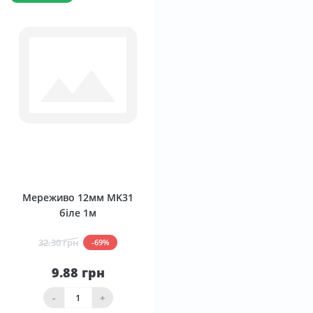
0
Мереживо 12мм MK31
біле 1м
32.30 грн
-69%
9.88 грн
-
+