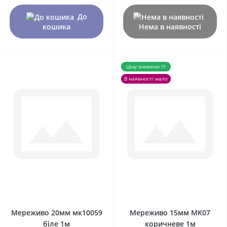
До
кошика
Нема в наявності
Ціну знижено !!!
В наявності мало
0
0
Мереживо 20мм мк10059
Мереживо 15мм MK07
біле 1м
коричневе 1м