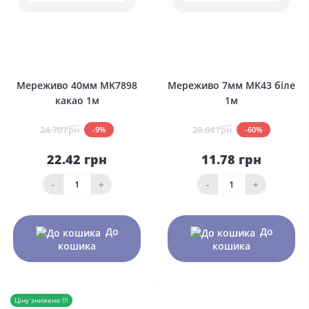
0
0
Мереживо 40мм MK7898
Мереживо 7мм MK43 біле
какао 1м
1м
24.70 грн
29.64 грн
-9%
-60%
22.42 грн
11.78 грн
-
+
-
+
До
До
кошика
кошика
Ціну знижено !!!