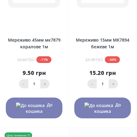
0
0
Мереживо 45мм мк7879
Мереживо 15мм MK7894
коралове 1м
бежеве 1м
10.64 грн
27.36 грн
-11%
-44%
9.50 грн
15.20 грн
-
+
-
+
До
До
кошика
кошика
Ціну знижено !!!