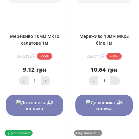
0
0
Мереживо 10мм MK10
Мереживо 10мм MK02
салатове 1м
біле 1м
20.52 грн
26.60 грн
-56%
-60%
9.12 грн
10.64 грн
-
+
-
+
До
До
кошика
кошика
Ціну знижено !!!
Ціну знижено !!!