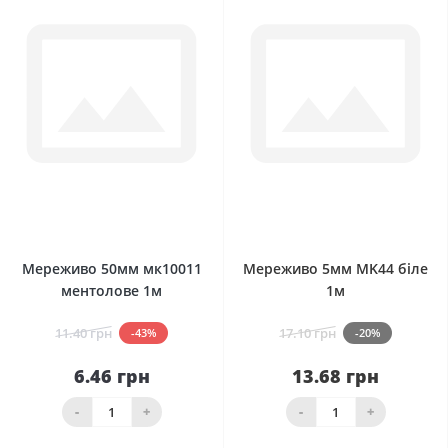
0
0
Мереживо 50мм мк10011
Мереживо 5мм MK44 біле
ментолове 1м
1м
11.40 грн
17.10 грн
-43%
-20%
6.46 грн
13.68 грн
-
+
-
+