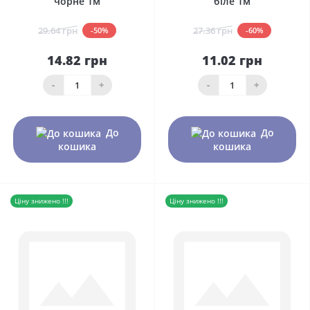
чорне 1м
біле 1м
29.64 грн
27.36 грн
-50%
-60%
14.82 грн
11.02 грн
-
+
-
+
До
До
кошика
кошика
Ціну знижено !!!
Ціну знижено !!!