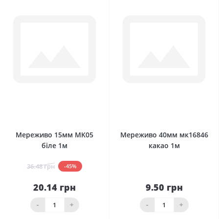
0
0
Мереживо 15мм MK05
Мереживо 40мм мк16846
біле 1м
какао 1м
36.48 грн
-45%
20.14 грн
9.50 грн
-
+
-
+