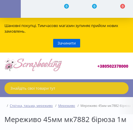
0
0
0
Шановні покупці. Тимчасово магазин зупиняє прийом нових
замовлень.
Зачинити
+380502378000
Стрічка, тасьма, мереживо
Мереживо
Мереживо 45мм мк7882 бірюза 
Мереживо 45мм мк7882 бірюза 1м