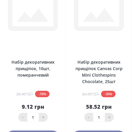
0
0
Набір декоративних
Набір декоративних
прищіпок, 10шт,
прищіпок Canvas Corp
померанчевий
Mini Clothespins
Chocolate, 25шт
30.40 грн
83.60 грн
-70%
-30%
9.12 грн
58.52 грн
-
+
-
+