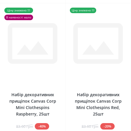
Ціну знижено !!!
Ціну знижено !!!
В наявності мало
0
0
Набір декоративних
Набір декоративних
прищіпок Canvas Corp
прищіпок Canvas Corp
Mini Clothespins
Mini Clothespins Red,
Raspberry, 25шт
25шт
83.60 грн
83.60 грн
-40%
-20%