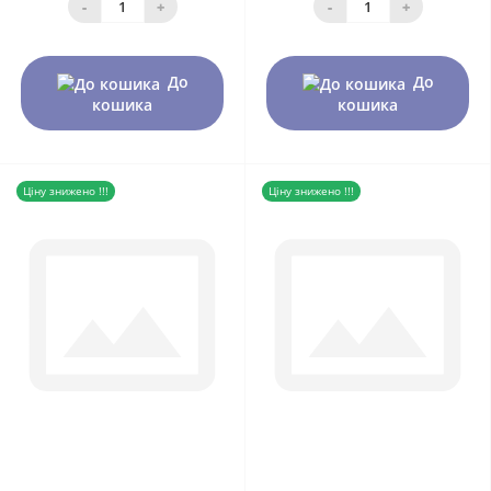
-
+
-
+
До
До
кошика
кошика
Ціну знижено !!!
Ціну знижено !!!
0
0