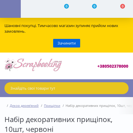
0
0
0
Шановні покупці. Тимчасово магазин зупиняє прийом нових
замовлень.
Зачинити
+380502378000
Декор дерев'яний
Прищіпки
Набір декоративних прищіпок, 10шт, чер
Набір декоративних прищіпок,
10шт, червоні