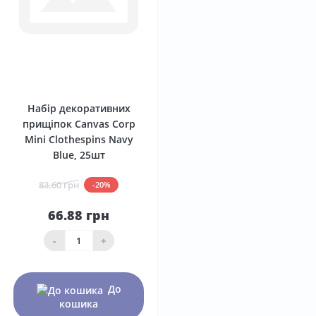
0
Набір декоративних
прищіпок Canvas Corp
Mini Clothespins Navy
Blue, 25шт
83.60 грн
-20%
66.88 грн
-
+
До
кошика