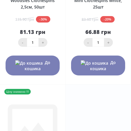
Woodsies Clothespins
Mini Clothespins White,
2,5см, 50шт
25шт
115.90 грн
83.60 грн
-30%
-20%
81.13 грн
66.88 грн
-
+
-
+
До
До
кошика
кошика
Ціну знижено !!!