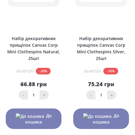
0
0
Набір декоративних
Набір декоративних
прищіпок Canvas Corp
прищіпок Canvas Corp
Mini Clothespins Natural,
Mini Clothespins Silver,
25шт
25шт
83.60 грн
83.60 грн
-20%
-10%
66.88 грн
75.24 грн
-
+
-
+
До
До
кошика
кошика