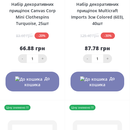
Набір декоративних
Набір декоративних
прищіпок Canvas Corp
прищіпок Multicraft
Mini Clothespins
Imports 3см Colored (603),
Turquoise, 25шт
40шт
83.60 грн
125.40 грн
-20%
-30%
66.88 грн
87.78 грн
-
+
-
+
До
До
кошика
кошика
Ціну знижено !!!
Ціну знижено !!!