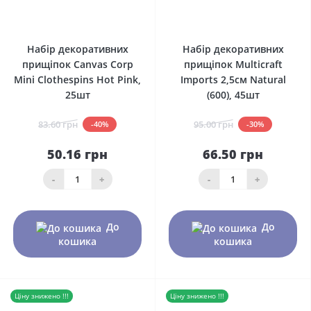
0
0
Набір декоративних
Набір декоративних
прищіпок Canvas Corp
прищіпок Multicraft
Mini Clothespins Hot Pink,
Imports 2,5см Natural
25шт
(600), 45шт
83.60 грн
95.00 грн
-40%
-30%
50.16 грн
66.50 грн
-
+
-
+
До
До
кошика
кошика
Ціну знижено !!!
Ціну знижено !!!