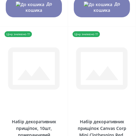
До
До
кошика
кошика
Ціну знижено !!!
Ціну знижено !!!
0
0
Набір декоративних
Набір декоративних
прищіпок, 10шт,
прищіпок Canvas Corp
померанчевий
Mini Clothespins Red,