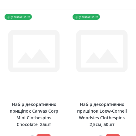
Ціну знижено !!!
Ціну знижено !!!
0
0
Набір декоративних
Набір декоративних
прищіпок Canvas Corp
прищіпок Loew-Cornell
Mini Clothespins
Woodsies Clothespins
Chocolate, 25шт
2,5см, 50шт