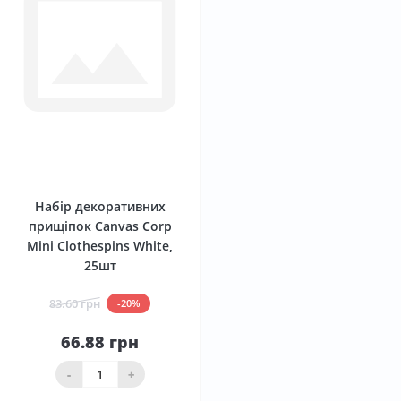
0
Набір декоративних
прищіпок Canvas Corp
Mini Clothespins White,
25шт
83.60 грн
-20%
66.88 грн
-
+