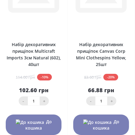
0
0
Набір декоративних
Набір декоративних
прищіпок Multicraft
прищіпок Canvas Corp
Imports 3см Natural (602),
Mini Clothespins Yellow,
40шт
25шт
114.00 грн
83.60 грн
-10%
-20%
102.60 грн
66.88 грн
-
+
-
+
До
До
кошика
кошика