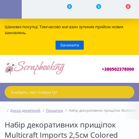
0
0
0
Шановні покупці. Тимчасово магазин зупиняє прийом нових
замовлень.
Зачинити
+380502378000
Декор дерев'яний
Прищіпки
Набір декоративних прищіпок Multicraft Im
Набір декоративних прищіпок
Multicraft Imports 2,5см Colored