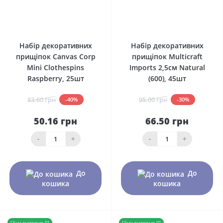
0
0
Набір декоративних
Набір декоративних
прищіпок Canvas Corp
прищіпок Multicraft
Mini Clothespins
Imports 2,5см Natural
Raspberry, 25шт
(600), 45шт
83.60 грн
95.00 грн
-40%
-30%
50.16 грн
66.50 грн
-
+
-
+
До
До
кошика
кошика
Ціну знижено !!!
Ціну знижено !!!