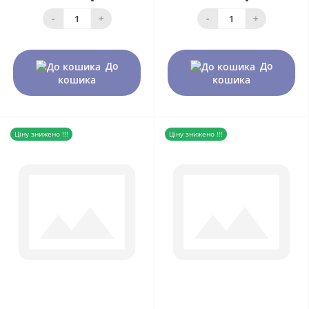
-
+
-
+
До
До
кошика
кошика
Ціну знижено !!!
Ціну знижено !!!
0
0