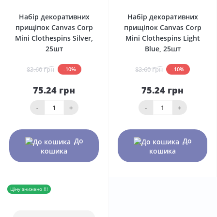
Набір декоративних
Набір декоративних
прищіпок Canvas Corp
прищіпок Canvas Corp
Mini Clothespins Silver,
Mini Clothespins Light
25шт
Blue, 25шт
83.60 грн
83.60 грн
-10%
-10%
75.24 грн
75.24 грн
-
+
-
+
До
До
кошика
кошика
Ціну знижено !!!