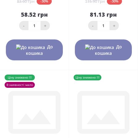
83.60 грн
115.90 грн
-30%
-30%
58.52 грн
81.13 грн
-
+
-
+
До
До
кошика
кошика
Ціну знижено !!!
Ціну знижено !!!
В наявності мало