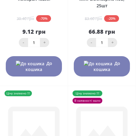
25шт
30.40 грн
83.60 грн
-70%
-20%
9.12 грн
66.88 грн
-
+
-
+
До
До
кошика
кошика
Ціну знижено !!!
Ціну знижено !!!
В наявності мало