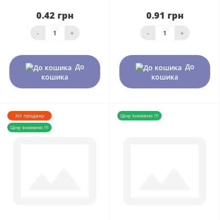
0.42 грн
0.91 грн
-
+
-
+
До
До
кошика
кошика
Хіт продажу
Ціну знижено !!!
Ціну знижено !!!