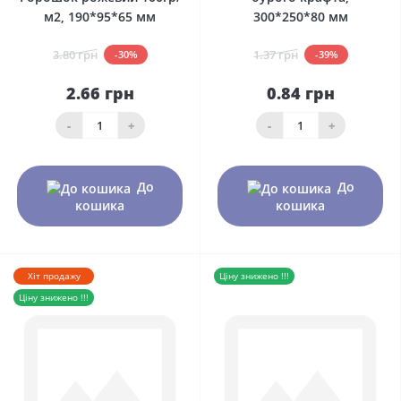
м2, 190*95*65 мм
300*250*80 мм
3.80 грн
1.37 грн
-30%
-39%
2.66 грн
0.84 грн
-
+
-
+
До
До
кошика
кошика
Хіт продажу
Ціну знижено !!!
Ціну знижено !!!