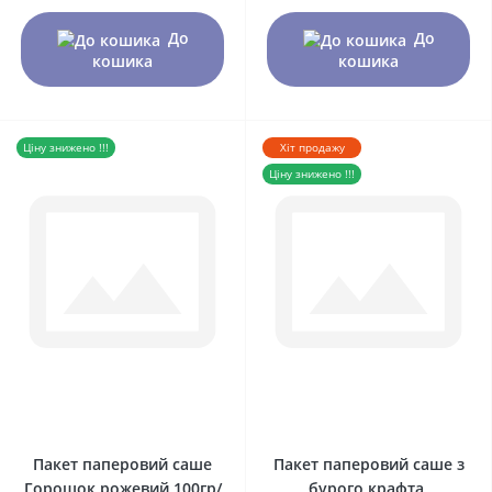
До
До
кошика
кошика
Ціну знижено !!!
Хіт продажу
Ціну знижено !!!
0
0
Пакет паперовий саше
Пакет паперовий саше з
Горошок рожевий 100гр/
бурого крафта,