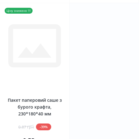
Ціну знижено !!!
0
Пакет паперовий саше з
бурого крафта,
230*180*40 мм
0.87 грн
-39%