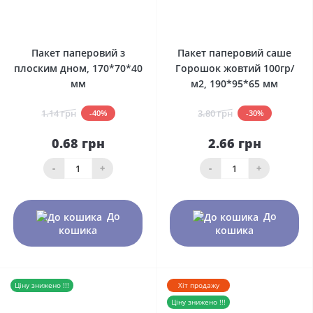
0
0
Пакет паперовий з
Пакет паперовий саше
плоским дном, 170*70*40
Горошок жовтий 100гр/
мм
м2, 190*95*65 мм
1.14 грн
3.80 грн
-40%
-30%
0.68 грн
2.66 грн
-
+
-
+
До
До
кошика
кошика
Ціну знижено !!!
Хіт продажу
Ціну знижено !!!