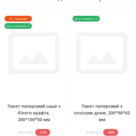
Хіт продажу
Ціну знижено !!!
Ціну знижено !!!
0
0
Пакет паперовий саше з
Пакет паперовий з
білого крафта,
плоским дном, 200*90*65
200*100*50 мм
мм
0.61 грн
1.52 грн
-31%
-40%