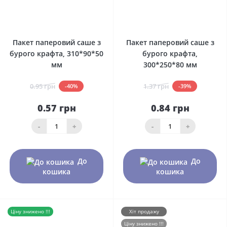
0
0
Пакет паперовий саше з
Пакет паперовий саше з
бурого крафта, 310*90*50
бурого крафта,
мм
300*250*80 мм
0.95 грн
1.37 грн
-40%
-39%
0.57 грн
0.84 грн
-
+
-
+
До
До
кошика
кошика
Ціну знижено !!!
Хіт продажу
Ціну знижено !!!