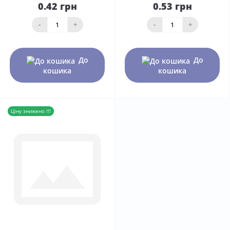
0.42 грн
0.53 грн
-
+
-
+
До
До
кошика
кошика
Ціну знижено !!!