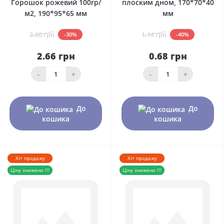
Горошок рожевий 100гр/
плоским дном, 170*70*40
м2, 190*95*65 мм
мм
3.80 грн
1.14 грн
-30%
-40%
2.66 грн
0.68 грн
-
+
-
+
До
До
кошика
кошика
Хіт продажу
Хіт продажу
Ціну знижено !!!
Ціну знижено !!!