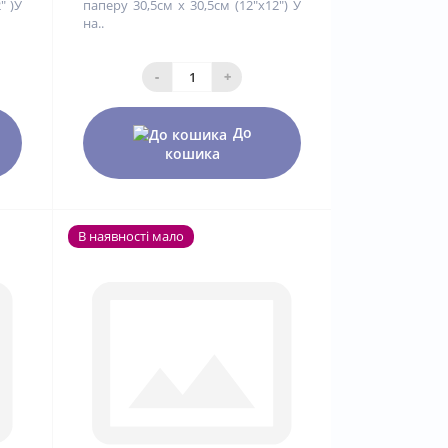
" )У
паперу 30,5см х 30,5см (12"x12") У
на..
-
+
До
кошика
В наявності мало