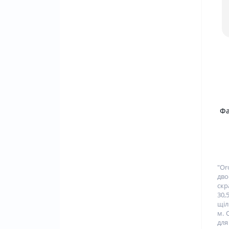
Фа
"O
дв
скр
30
щ
м. 
для