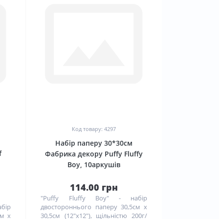
0
Код товару: 4297
Набір паперу 30*30см
f
Фабрика декору Puffy Fluffy
Boy, 10аркушів
114.00 грн
"Puffy Fluffy Boy" - набір
бір
двостороннього паперу 30,5см х
см х
30,5см (12"x12"), щільністю 200г/