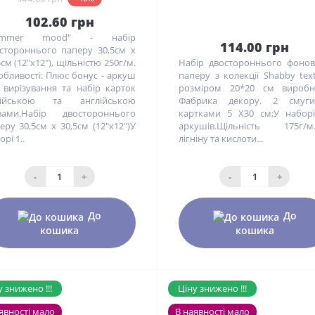
102.60 грн
ummer mood" - набір
114.00 грн
стороннього паперу 30,5см х
5см (12"x12"), щільністю 250г/м.
Набір двостороннього фоно
бливості: Плюс бонус - аркуш
паперу з колекції Shabby tex
 вирізування та набір карток
розміром 20*20 см виробн
сійською та англійською
Фабрика декору. 2 смуг
вами.Набір двостороннього
картками 5 Х30 см;У набор
еру 30,5см х 30,5см (12"x12")У
аркушів.Щільність 175г/м.
рі 1..
лігніну та кислоти...
-
+
-
+
До
До
кошика
кошика
 знижено !!!
Ціну знижено !!!
явності мало
В наявності мало