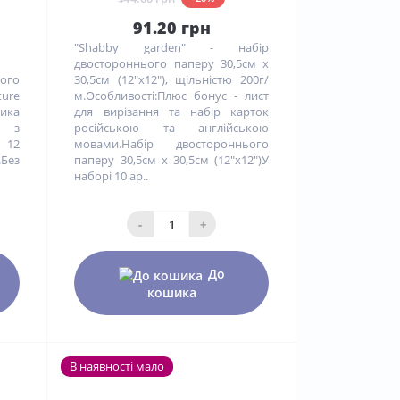
91.20 грн
"Shabby garden" - набір
двостороннього паперу 30,5см х
вого
30,5см (12"x12"), щільністю 200г/
ture
м.Особливості:Плюс бонус - лист
ика
для вирізання та набір карток
и з
російською та англійською
і 12
мовами.Набір двостороннього
Без
паперу 30,5см х 30,5см (12"x12")У
наборі 10 ар..
-
+
До
кошика
В наявності мало