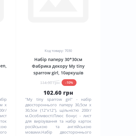
0
Код товару: 7030
Набір паперу 30*30см
en,
Фабрика декору My tiny
sparrow girl, 10аркушів
114.00 грн
-10%
102.60 грн
бір
"My tiny sparrow girl" - набір
см х
двостороннього паперу 30,5см х
00г/
30,5см (12"x12"), щільністю 200г/
лист
м.Особливості:Плюс бонус - лист
рток
для вирізування та набір карток
кою
російською та англійською
ого
мовами.Набір двостороннього