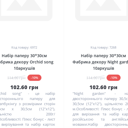
0
0
Код товару: 6972
Код товару: 7268
Набір паперу 30*30см
Набір паперу 30*30см
брика декору Orchid song
Фабрика декору Night gard
10аркушів
10аркушів
114.00 грн
114.00 грн
-10%
-10%
102.60 грн
102.60 грн
rchid song" - це набір
"Night garden" - на
остороннього паперу для
двостороннього паперу 30,5
апбукінгу з розмірами сторін
30,5см (12"x12"), щільністю 2
,5см х 30,5см (12"x12"),
м.Особливості: Плюс бонус - 
ільністю 200г/
для вирізання та набір ка
Особливості: Плюс бонус - лист
російською та англійсь
 вирізування та набір карток
мовами.Набір двостороннь