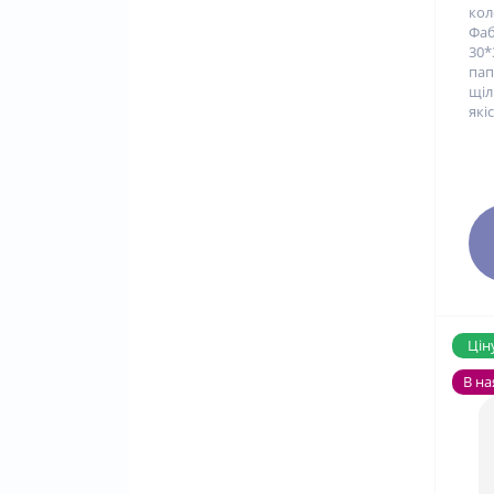
кол
Фа
30*
па
щі
якіс
Ціну
В на