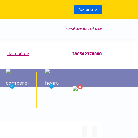
Зачинити
Особистий кабінет
Час роботи
+380502378000
0
0
0
0.00 грн