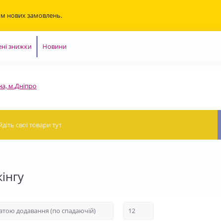
ом нових замовлень.
ні знижки
Новини
на, м.Дніпро
інгу