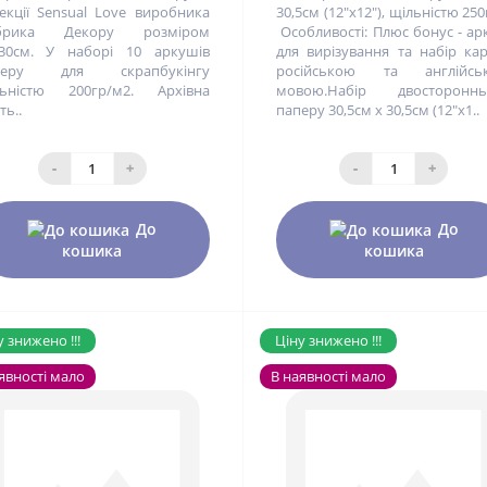
екції Sensual Love виробника
30,5см (12"x12"), щільністю 250
брика Декору розміром
Особливості: Плюс бонус - а
30см. У наборі 10 аркушів
для вирізування та набір ка
перу для скрапбукінгу
російською та англійсь
льністю 200гр/м2. Архівна
мовою.Набір двостороннь
ть..
паперу 30,5см х 30,5см (12"x1..
-
+
-
+
До
До
кошика
кошика
 знижено !!!
Ціну знижено !!!
явності мало
В наявності мало