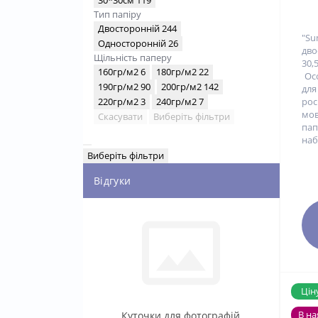
Тип папіру
Двосторонній
244
"S
Односторонній
26
дво
Щільність паперу
30,
160гр/м2
6
180гр/м2
22
Осо
190гр/м2
90
200гр/м2
142
для
220гр/м2
3
240гр/м2
7
ро
мо
Скасувати
Виберіть фільтри
пап
набо
Виберіть фільтри
Відгуки
Ціну
В на
Куточки для фотографій