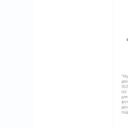
"My
дво
30,
Це 
для
фот
ден
под