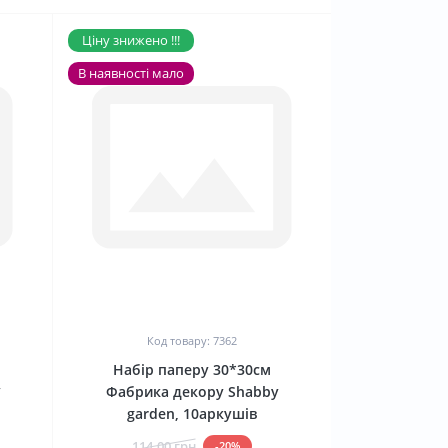
Ціну знижено !!!
В наявності мало
0
Код товару: 7362
Набір паперу 30*30см
y
Фабрика декору Shabby
garden, 10аркушів
114.00 грн
-20%