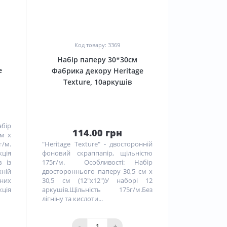
0
Код товару: 3369
Набір паперу 30*30см
e
Фабрика декору Heritage
Texture, 10аркушів
бір
114.00 грн
см х
г/м.
"Heritage Texture" - двосторонній
кція
фоновий скраппапір, щільністю
в із
175г/м. Особливості: Набір
хній
двостороннього паперу 30,5 см х
нних
30,5 см (12"x12")У наборі 12
кція
аркушів.Щільність 175г/м.Без
лігніну та кислоти...
-
+