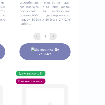
г/м.
м.Особливості: Плюс бонус - лист
ркуш
для вирізування та набір карток
рток
російською та англійською
кою
мовами.Набір двостороннього
ого
паперу 30,5см х 30,5см (12"x12")У
наборі..
-
+
До
кошика
Ціну знижено !!!
В наявності мало