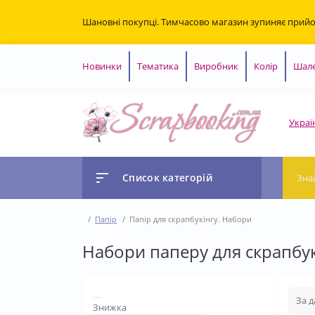
Шановні покупці. Тимчасово магазин зупиняє прий
Новинки
Тематика
Виробник
Колір
Шале
Украї
Список категорій
Папір
Папір для скрапбукінгу. Набори
Набори паперу для скрапбук
Знижка