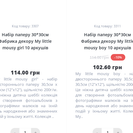
0
0
Код товару: 3307
Код товару: 3311
Набір паперу 30*30см
Набір паперу 30*30см
Фабрика декору My little
Фабрика декору My littl
mousy girl 10 аркушів
mousy boy 10 аркушів
114.00 грн
-10%
102.60 грн
114.00 грн
My little mousy boy - на
 little mousy girl" - набір
двостороннього паперу 30,5
стороннього паперу 30,5см х
30,5см (12"x12"), щільністю 200
5см (12"x12"), щільністю 200г/м.
Це ніжна дитяча шеббі коле
ніжна дитяча шеббі колекція
для створення фотоальбомі
 створення фотоальбомів з
фотографіями малюків на ї
ографіями малюків на їхній
день народження або знаме
ь народження або знаменних
подій у їхньому житті. Коле
ій у їхньому житті. Колекція ..
My..
-
+
-
+