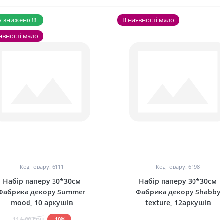
 знижено !!!
В наявності мало
явності мало
0
0
Код товару: 6111
Код товару: 6198
Набір паперу 30*30см
Набір паперу 30*30см
Фабрика декору Summer
Фабрика декору Shabb
mood, 10 аркушів
texture, 12аркушів
114.00 грн
-10%