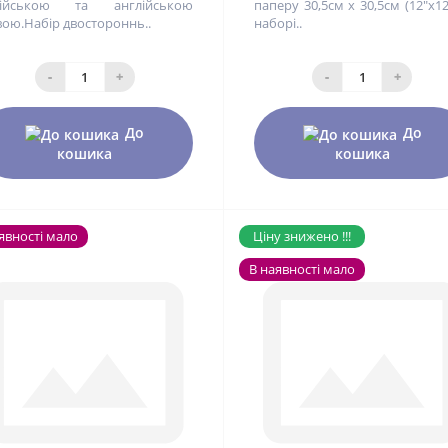
сійською та англійською
паперу 30,5см х 30,5см (12"x12
ою.Набір двостороннь..
наборі..
-
+
-
+
До
До
кошика
кошика
явності мало
Ціну знижено !!!
В наявності мало