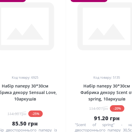
0
0
Код товару: 6925
Код товару: 5135
Набір паперу 30*30см
Набір паперу 30*30см
рика декору Sensual Love,
Фабрика декору Scent o
10аркушів
spring, 10аркушів
114.00 грн
-20%
114.00 грн
-25%
91.20 грн
85.50 грн
"Scent of spring" - на
ір двостороннього паперу із
двостороннього паперу 30,5