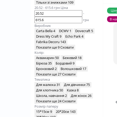
Тільки зі знижками
109
20.52
-
615.6
грн
Ціна
Ціну
-
В на
грн
Виробник
Carta Bella
4
DCWV
1
Dovecraft
5
Dress My Craft
9
Echo Park
4
Fabrika Decoru
143
Показати ще 9
Сховати
Колір:
Аквамарин
50
Бежевий
18
Бірюза
35
Бордовий
9
Бронзовий
2
Волошковий
17
Показати ще 27
Сховати
Тематика
Для малюка
31
Для дівчинки
75
Для хлопчика
50
Казка
8
Школа, навчання
2
Для жінок
26
Показати ще 24
Сховати
Розмір паперу
15*15см
9
20*20см
143
30*30см
119