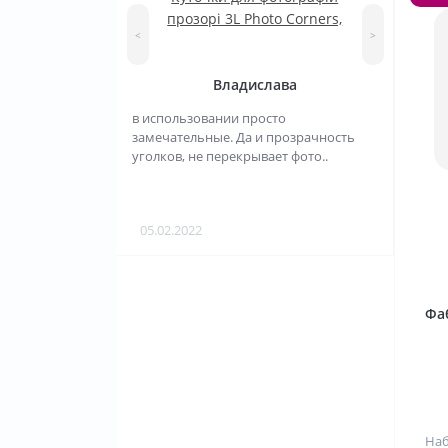
прозорі 3L Photo Corners,
<
>
250шт
Владислава
в использовании просто
замечательные. Да и прозрачность
уголков, не перекрывает фото..
05.02.2022
Фаб
Наб