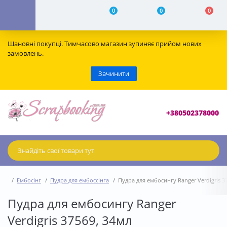
0
0
0
Шановні покупці. Тимчасово магазин зупиняє прийом нових
замовлень.
Зачинити
+380502378000
Ембосінг
Пудра для ембоссінга
Пудра для ембосингу Ranger Verdigris 3
Пудра для ембосингу Ranger
Verdigris 37569, 34мл