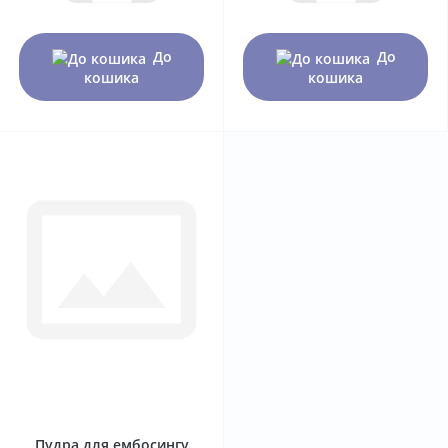
До
До
кошика
кошика
0
Пудра для ембосингу