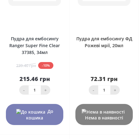
0
0
Пудра для ембосингу
Пудра для ембосингу ФД
Ranger Super Fine Clear
Рожеві мрії, 20мл
37385, 34мл
239.40 грн
-10%
215.46 грн
72.31 грн
-
+
-
+
До
кошика
Нема в наявності