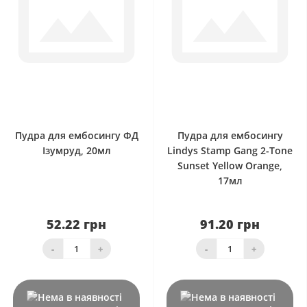
0
0
Пудра для ембосингу ФД
Пудра для ембосингу
Ізумруд, 20мл
Lindys Stamp Gang 2-Tone
Sunset Yellow Orange,
17мл
52.22 грн
91.20 грн
-
+
-
+