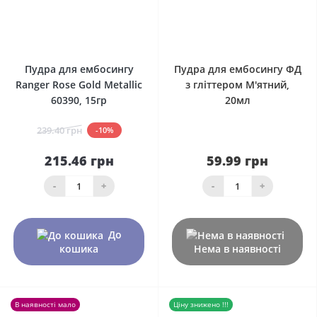
0
0
Пудра для ембосингу
Пудра для ембосингу ФД
Ranger Rose Gold Metallic
з гліттером М'ятний,
60390, 15гр
20мл
239.40 грн
-10%
215.46 грн
59.99 грн
-
+
-
+
До
кошика
Нема в наявності
В наявності мало
Ціну знижено !!!