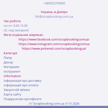
+380502378000
Україна, м.Дніпро
list@scrapbooking.com.ua
Час роботи
пн-пт: 9.00-15.00
сб, нед: вихідний
Ми в соціальних мережах:
https://www.facebook.com/scrapbookingcomua/
https://www.instagram.com/scrapbookingcomua
https://www.pinterest.com/scrapbookingua/
Категорії
Папір
Декор
Матеріали
Інструмент
Information
Інформація про доставку
Інформація про оплату
Зворотній зв’язок
Карта сайту
Подарункові сертифікати
/// Scrapbooking.com.ua /// © 2026
list@scrapbooking.com.ua