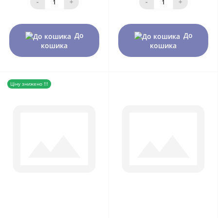
-
+
-
+
До
До
кошика
кошика
Ціну знижено !!!
0
0