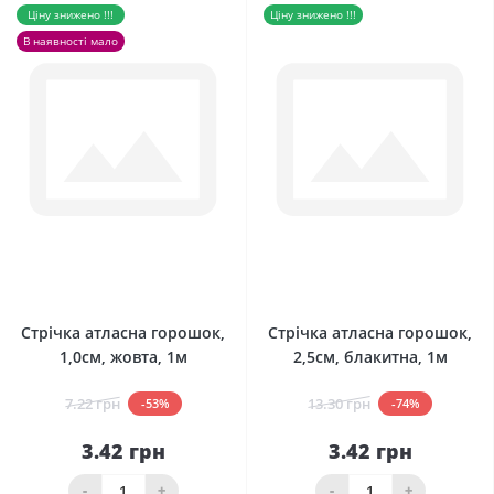
Ціну знижено !!!
Ціну знижено !!!
В наявності мало
0
0
Стрічка атласна горошок,
Стрічка атласна горошок,
1,0см, жовта, 1м
2,5см, блакитна, 1м
7.22 грн
13.30 грн
-53%
-74%
3.42 грн
3.42 грн
-
+
-
+