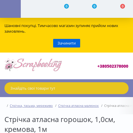
0
0
0
Шановні покупці. Тимчасово магазин зупиняє прийом нових
замовлень.
Зачинити
+380502378000
Стрічка, тасьма, мереживо
Стрічка атласна малюнок
Стрічка атласна г
Стрічка атласна горошок, 1,0см,
кремова, 1м