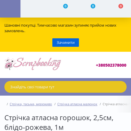
0
0
0
Шановні покупці. Тимчасово магазин зупиняє прийом нових
замовлень.
Зачинити
+380502378000
Стрічка, тасьма, мереживо
Стрічка атласна малюнок
Стрічка атласна г
Стрічка атласна горошок, 2,5см,
блідо-рожева, 1м