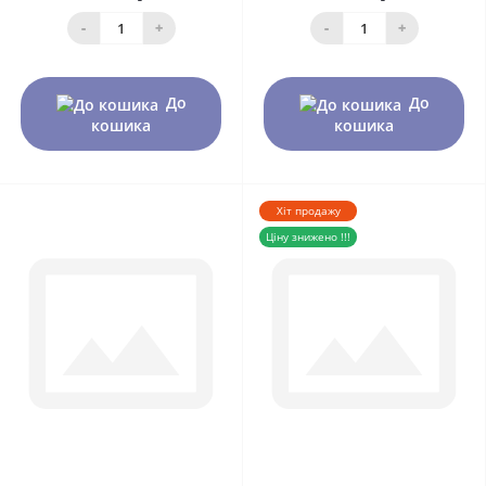
-
+
-
+
До
До
кошика
кошика
Хіт продажу
Ціну знижено !!!
0
0