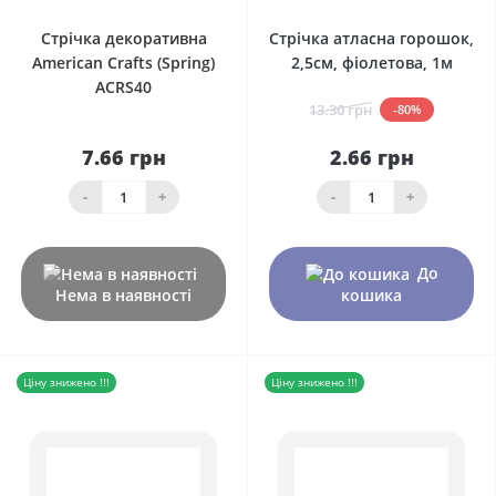
Стрічка декоративна
Стрічка атласна горошок,
American Crafts (Spring)
2,5см, фіолетова, 1м
ACRS40
13.30 грн
-80%
7.66 грн
2.66 грн
-
+
-
+
До
Нема в наявності
кошика
Ціну знижено !!!
Ціну знижено !!!