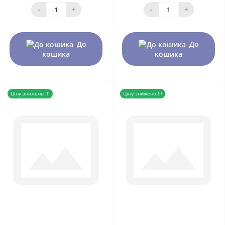
-
+
-
+
До
До
кошика
кошика
Ціну знижено !!!
Ціну знижено !!!
0
0