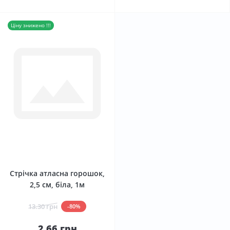
Ціну знижено !!!
0
Стрічка атласна горошок,
2,5 см, біла, 1м
13.30 грн
-80%
2.66 грн