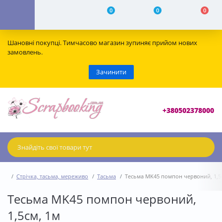
0
0
0
Шановні покупці. Тимчасово магазин зупиняє прийом нових
замовлень.
Зачинити
+380502378000
Стрічка, тасьма, мереживо
Тасьма
Тесьма MK45 помпон червоний, 1,5
Тесьма MK45 помпон червоний,
1,5см, 1м