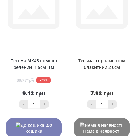
0
0
Тесьма MK45 помпон
Тесьма з орнаментом
зелений, 1,5см, 1м
блакитний 2,0см
30.78 грн
-70%
9.12 грн
7.98 грн
-
+
-
+
До
кошика
Нема в наявності