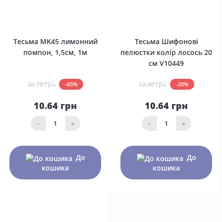
0
0
Тесьма MK45 лимонний
Тесьма Шифонові
помпон, 1,5см, 1м
пелюстки колір лосось 20
см V10449
30.78 грн
13.30 грн
-65%
-20%
10.64 грн
10.64 грн
-
+
-
+
До
До
кошика
кошика