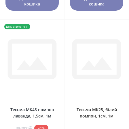
кошика
кошика
Ціну знижено !!!
0
0
Тесьма MK45 помпон
Тесьма MK25, білий
лаванда, 1,5см, 1м
помпон, 1см, 1м
30.78 грн
-75%