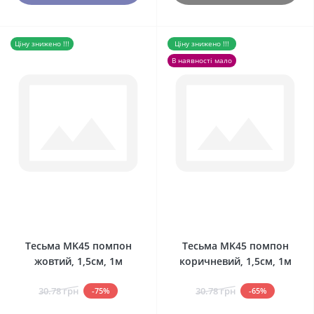
Ціну знижено !!!
Ціну знижено !!!
В наявності мало
0
0
Тесьма MK45 помпон
Тесьма MK45 помпон
жовтий, 1,5см, 1м
коричневий, 1,5см, 1м
30.78 грн
30.78 грн
-75%
-65%