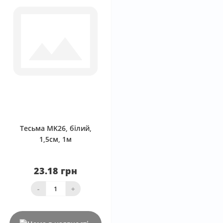
0
Тесьма MK26, білий,
1,5см, 1м
23.18 грн
-
+