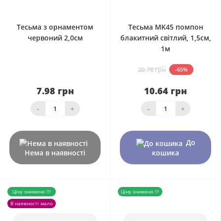
0
0
Тесьма з орнаментом
Тесьма MK45 помпон
червоний 2,0см
блакитний світлий, 1,5см,
1м
30.78 грн
-65%
7.98 грн
10.64 грн
-
+
-
+
До
Нема в наявності
кошика
Ціну знижено !!!
Ціну знижено !!!
В наявності мало