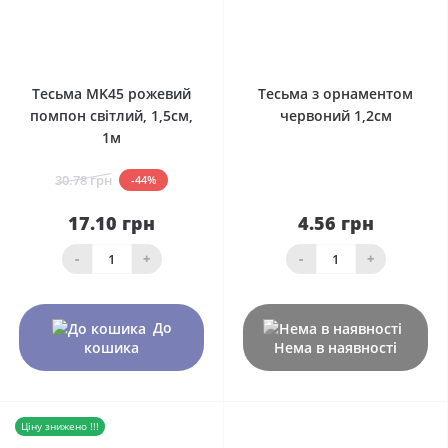
0
0
Тесьма MK45 рожевий
Тесьма з орнаментом
помпон світлий, 1,5см,
червоний 1,2см
1м
30.78 грн
-44%
17.10 грн
4.56 грн
-
+
-
+
До
кошика
Нема в наявності
Ціну знижено !!!