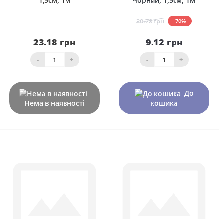
1,5см, 1м
чорний, 1,5см, 1м
30.78 грн
-70%
23.18 грн
9.12 грн
-
+
-
+
До
Нема в наявності
кошика