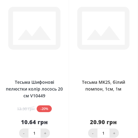
0
0
Тесьма Шифонові
Тесьма MK25, білий
пелюстки колір лосось 20
помпон, 1см, 1м
см V10449
13.30 грн
-20%
10.64 грн
20.90 грн
-
+
-
+