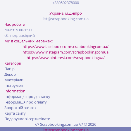
+380502378000
Україна, м.Дніпро
list@scrapbooking.com.ua
Час роботи
пн-пт: 9.00-15.00
сб, нед: вихідний
Ми в соціальних мережах:
https://www.facebook.com/scrapbookingcomua/
https://www.instagram.com/scrapbookingcomua
https://www.pinterest.com/scrapbookingua/
Категорії
Папір
Декор
Матеріали
Інструмент
Information
Інформація про доставку
Інформація про оплату
Зворотній зв’язок
Карта сайту
Подарункові сертифікати
/// Scrapbooking.com.ua /// © 2026
list@scrapbooking.com.ua