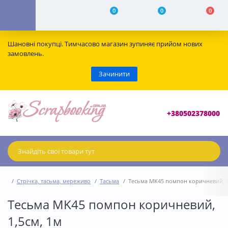
0
0
0
Шановні покупці. Тимчасово магазин зупиняє прийом нових
замовлень.
Зачинити
+380502378000
Стрічка, тасьма, мереживо
Тасьма
Тесьма MK45 помпон коричневий, 1
Тесьма MK45 помпон коричневий,
1,5см, 1м