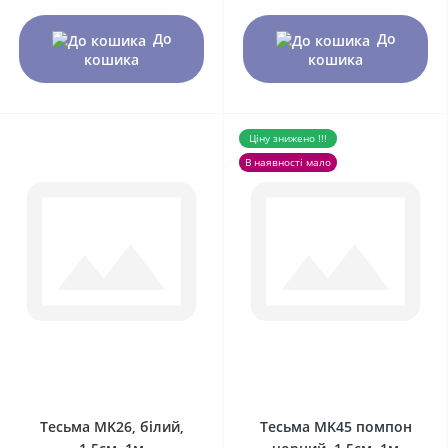
До
До
кошика
кошика
Ціну знижено !!!
В наявності мало
0
0
Тесьма MK26, білий,
Тесьма MK45 помпон